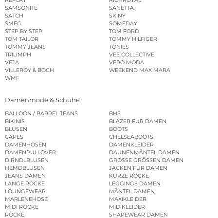
REPLAY
RICHROYAL
SAMSONITE
SANETTA
SATCH
SKINY
SMEG
SOMEDAY
STEP BY STEP
TOM FORD
TOM TAILOR
TOMMY HILFIGER
TOMMY JEANS
TONIES
TRIUMPH
VEE COLLECTIVE
VEJA
VERO MODA
VILLEROY & BOCH
WEEKEND MAX MARA
WMF
Damenmode & Schuhe
BALLOON / BARREL JEANS
BHS
BIKINIS
BLAZER FÜR DAMEN
BLUSEN
BOOTS
CAPES
CHELSEABOOTS
DAMENHOSEN
DAMENKLEIDER
DAMENPULLOVER
DAUNENMÄNTEL DAMEN
DIRNDLBLUSEN
GROSSE GRÖSSEN DAMEN
HEMDBLUSEN
JACKEN FÜR DAMEN
JEANS DAMEN
KURZE RÖCKE
LANGE RÖCKE
LEGGINGS DAMEN
LOUNGEWEAR
MÄNTEL DAMEN
MARLENEHOSE
MAXIKLEIDER
MIDI RÖCKE
MIDIKLEIDER
RÖCKE
SHAPEWEAR DAMEN