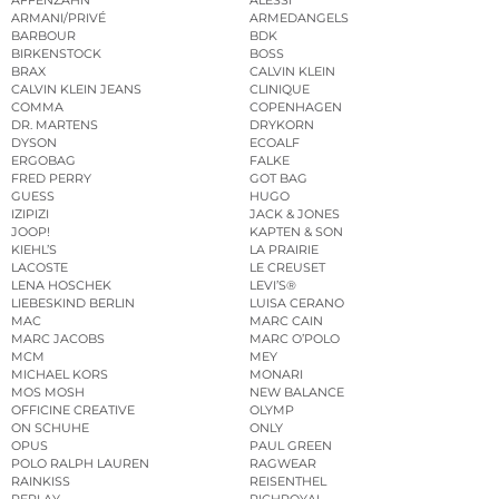
AFFENZAHN
ALESSI
ARMANI/PRIVÉ
ARMEDANGELS
BARBOUR
BDK
BIRKENSTOCK
BOSS
BRAX
CALVIN KLEIN
CALVIN KLEIN JEANS
CLINIQUE
COMMA
COPENHAGEN
DR. MARTENS
DRYKORN
DYSON
ECOALF
ERGOBAG
FALKE
FRED PERRY
GOT BAG
GUESS
HUGO
IZIPIZI
JACK & JONES
JOOP!
KAPTEN & SON
KIEHL’S
LA PRAIRIE
LACOSTE
LE CREUSET
LENA HOSCHEK
LEVI’S®
LIEBESKIND BERLIN
LUISA CERANO
MAC
MARC CAIN
MARC JACOBS
MARC O’POLO
MCM
MEY
MICHAEL KORS
MONARI
MOS MOSH
NEW BALANCE
OFFICINE CREATIVE
OLYMP
ON SCHUHE
ONLY
OPUS
PAUL GREEN
POLO RALPH LAUREN
RAGWEAR
RAINKISS
REISENTHEL