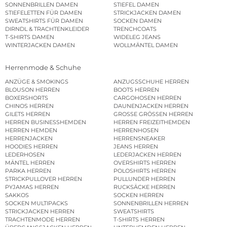
SONNENBRILLEN DAMEN
STIEFEL DAMEN
STIEFELETTEN FÜR DAMEN
STRICKJACKEN DAMEN
SWEATSHIRTS FÜR DAMEN
SOCKEN DAMEN
DIRNDL & TRACHTENKLEIDER
TRENCHCOATS
T-SHIRTS DAMEN
WIDELEG JEANS
WINTERJACKEN DAMEN
WOLLMÄNTEL DAMEN
Herrenmode & Schuhe
ANZÜGE & SMOKINGS
ANZUGSSCHUHE HERREN
BLOUSON HERREN
BOOTS HERREN
BOXERSHORTS
CARGOHOSEN HERREN
CHINOS HERREN
DAUNENJACKEN HERREN
GILETS HERREN
GROSSE GRÖSSEN HERREN
HERREN BUSINESSHEMDEN
HERREN FREIZEITHEMDEN
HERREN HEMDEN
HERRENHOSEN
HERRENJACKEN
HERRENSNEAKER
HOODIES HERREN
JEANS HERREN
LEDERHOSEN
LEDERJACKEN HERREN
MÄNTEL HERREN
OVERSHIRTS HERREN
PARKA HERREN
POLOSHIRTS HERREN
STRICKPULLOVER HERREN
PULLUNDER HERREN
PYJAMAS HERREN
RUCKSÄCKE HERREN
SAKKOS
SOCKEN HERREN
SOCKEN MULTIPACKS
SONNENBRILLEN HERREN
STRICKJACKEN HERREN
SWEATSHIRTS
TRACHTENMODE HERREN
T-SHIRTS HERREN