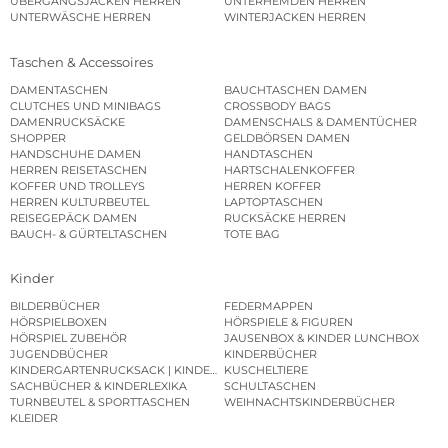
ÜBERGANGSJACKEN HERREN
UNTERHEMDEN HERREN
UNTERWÄSCHE HERREN
WINTERJACKEN HERREN
Taschen & Accessoires
DAMENTASCHEN
BAUCHTASCHEN DAMEN
CLUTCHES UND MINIBAGS
CROSSBODY BAGS
DAMENRUCKSÄCKE
DAMENSCHALS & DAMENTÜCHER
SHOPPER
GELDBÖRSEN DAMEN
HANDSCHUHE DAMEN
HANDTASCHEN
HERREN REISETASCHEN
HARTSCHALENKOFFER
KOFFER UND TROLLEYS
HERREN KOFFER
HERREN KULTURBEUTEL
LAPTOPTASCHEN
REISEGEPÄCK DAMEN
RUCKSÄCKE HERREN
BAUCH- & GÜRTELTASCHEN
TOTE BAG
Kinder
BILDERBÜCHER
FEDERMAPPEN
HÖRSPIELBOXEN
HÖRSPIELE & FIGUREN
HÖRSPIEL ZUBEHÖR
JAUSENBOX & KINDER LUNCHBOX
JUGENDBÜCHER
KINDERBÜCHER
KINDERGARTENRUCKSACK | KINDERGARTENBEUTEL
KUSCHELTIERE
SACHBÜCHER & KINDERLEXIKA
SCHULTASCHEN
TURNBEUTEL & SPORTTASCHEN
WEIHNACHTSKINDERBÜCHER
KLEIDER