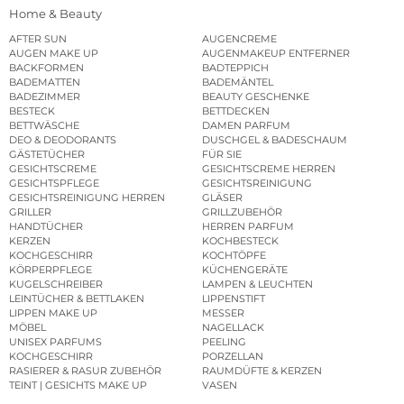
Home & Beauty
AFTER SUN
AUGENCREME
AUGEN MAKE UP
AUGENMAKEUP ENTFERNER
BACKFORMEN
BADTEPPICH
BADEMATTEN
BADEMÄNTEL
BADEZIMMER
BEAUTY GESCHENKE
BESTECK
BETTDECKEN
BETTWÄSCHE
DAMEN PARFUM
DEO & DEODORANTS
DUSCHGEL & BADESCHAUM
GÄSTETÜCHER
FÜR SIE
GESICHTSCREME
GESICHTSCREME HERREN
GESICHTSPFLEGE
GESICHTSREINIGUNG
GESICHTSREINIGUNG HERREN
GLÄSER
GRILLER
GRILLZUBEHÖR
HANDTÜCHER
HERREN PARFUM
KERZEN
KOCHBESTECK
KOCHGESCHIRR
KOCHTÖPFE
KÖRPERPFLEGE
KÜCHENGERÄTE
KUGELSCHREIBER
LAMPEN & LEUCHTEN
LEINTÜCHER & BETTLAKEN
LIPPENSTIFT
LIPPEN MAKE UP
MESSER
MÖBEL
NAGELLACK
UNISEX PARFUMS
PEELING
KOCHGESCHIRR
PORZELLAN
RASIERER & RASUR ZUBEHÖR
RAUMDÜFTE & KERZEN
TEINT | GESICHTS MAKE UP
VASEN