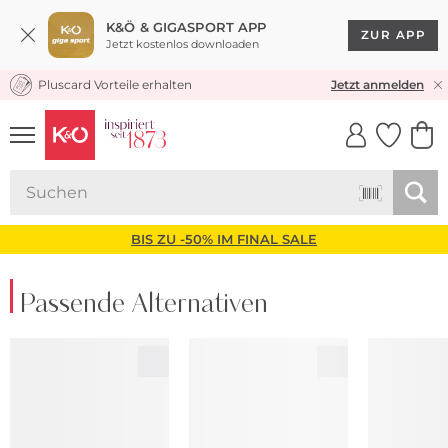
K&Ö & GIGASPORT APP
ZUR APP
Jetzt kostenlos downloaden
Pluscard Vorteile erhalten
KOSTENLOSER VERSAND* & RÜCKVERSAND
Jetzt anmelden
UNSERE APP
CLICK &
CLICK &
COLLECT
RESERVE
BIS ZU -50% IM FINAL SALE
Passende Alternativen