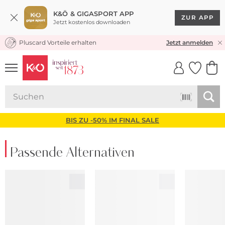
K&Ö & GIGASPORT APP
ZUR APP
Jetzt kostenlos downloaden
Pluscard Vorteile erhalten
KOSTENLOSER VERSAND* & RÜCKVERSAND
Jetzt anmelden
UNSERE APP
CLICK &
CLICK &
COLLECT
RESERVE
BIS ZU -50% IM FINAL SALE
Passende Alternativen