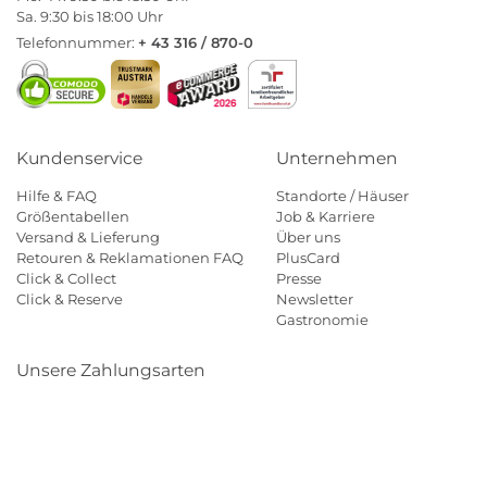
Sa. 9:30 bis 18:00 Uhr
Telefonnummer:
+ 43 316 / 870-0
Kundenservice
Unternehmen
Hilfe & FAQ
Standorte / Häuser
Größentabellen
Job & Karriere
Versand & Lieferung
Über uns
Retouren & Reklamationen FAQ
PlusCard
Click & Collect
Presse
Click & Reserve
Newsletter
Gastronomie
Unsere Zahlungsarten
Klarna
Paypal
Mastercard
Visa
Diners
Eps
Shop
Applepay
Amazon