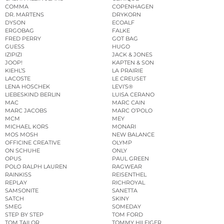
COMMA
COPENHAGEN
DR. MARTENS
DRYKORN
DYSON
ECOALF
ERGOBAG
FALKE
FRED PERRY
GOT BAG
GUESS
HUGO
IZIPIZI
JACK & JONES
JOOP!
KAPTEN & SON
KIEHL’S
LA PRAIRIE
LACOSTE
LE CREUSET
LENA HOSCHEK
LEVI’S®
LIEBESKIND BERLIN
LUISA CERANO
MAC
MARC CAIN
MARC JACOBS
MARC O’POLO
MCM
MEY
MICHAEL KORS
MONARI
MOS MOSH
NEW BALANCE
OFFICINE CREATIVE
OLYMP
ON SCHUHE
ONLY
OPUS
PAUL GREEN
POLO RALPH LAUREN
RAGWEAR
RAINKISS
REISENTHEL
REPLAY
RICHROYAL
SAMSONITE
SANETTA
SATCH
SKINY
SMEG
SOMEDAY
STEP BY STEP
TOM FORD
TOM TAILOR
TOMMY HILFIGER