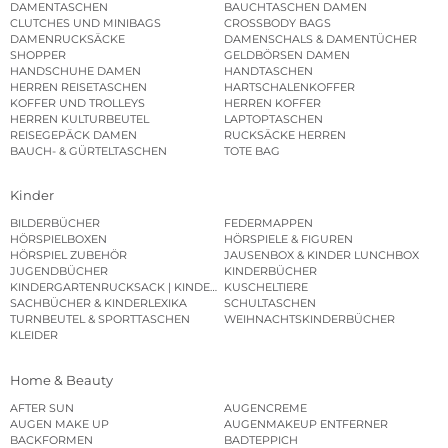
DAMENTASCHEN
BAUCHTASCHEN DAMEN
CLUTCHES UND MINIBAGS
CROSSBODY BAGS
DAMENRUCKSÄCKE
DAMENSCHALS & DAMENTÜCHER
SHOPPER
GELDBÖRSEN DAMEN
HANDSCHUHE DAMEN
HANDTASCHEN
HERREN REISETASCHEN
HARTSCHALENKOFFER
KOFFER UND TROLLEYS
HERREN KOFFER
HERREN KULTURBEUTEL
LAPTOPTASCHEN
REISEGEPÄCK DAMEN
RUCKSÄCKE HERREN
BAUCH- & GÜRTELTASCHEN
TOTE BAG
Kinder
BILDERBÜCHER
FEDERMAPPEN
HÖRSPIELBOXEN
HÖRSPIELE & FIGUREN
HÖRSPIEL ZUBEHÖR
JAUSENBOX & KINDER LUNCHBOX
JUGENDBÜCHER
KINDERBÜCHER
KINDERGARTENRUCKSACK | KINDERGARTENBEUTEL
KUSCHELTIERE
SACHBÜCHER & KINDERLEXIKA
SCHULTASCHEN
TURNBEUTEL & SPORTTASCHEN
WEIHNACHTSKINDERBÜCHER
KLEIDER
Home & Beauty
AFTER SUN
AUGENCREME
AUGEN MAKE UP
AUGENMAKEUP ENTFERNER
BACKFORMEN
BADTEPPICH