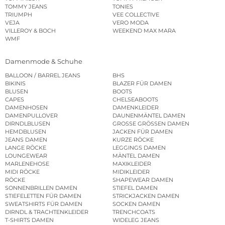
TOMMY JEANS
TONIES
TRIUMPH
VEE COLLECTIVE
VEJA
VERO MODA
VILLEROY & BOCH
WEEKEND MAX MARA
WMF
Damenmode & Schuhe
BALLOON / BARREL JEANS
BHS
BIKINIS
BLAZER FÜR DAMEN
BLUSEN
BOOTS
CAPES
CHELSEABOOTS
DAMENHOSEN
DAMENKLEIDER
DAMENPULLOVER
DAUNENMÄNTEL DAMEN
DIRNDLBLUSEN
GROSSE GRÖSSEN DAMEN
HEMDBLUSEN
JACKEN FÜR DAMEN
JEANS DAMEN
KURZE RÖCKE
LANGE RÖCKE
LEGGINGS DAMEN
LOUNGEWEAR
MÄNTEL DAMEN
MARLENEHOSE
MAXIKLEIDER
MIDI RÖCKE
MIDIKLEIDER
RÖCKE
SHAPEWEAR DAMEN
SONNENBRILLEN DAMEN
STIEFEL DAMEN
STIEFELETTEN FÜR DAMEN
STRICKJACKEN DAMEN
SWEATSHIRTS FÜR DAMEN
SOCKEN DAMEN
DIRNDL & TRACHTENKLEIDER
TRENCHCOATS
T-SHIRTS DAMEN
WIDELEG JEANS