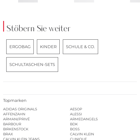
Stöbern Sie weiter
ERGOBAG
KINDER
SCHULE & CO.
SCHULTASCHEN-SETS
Topmarken
ADIDAS ORIGINALS
AESOP
AFFENZAHN
ALESSI
ARMANI/PRIVÉ
ARMEDANGELS
BARBOUR
BDK
BIRKENSTOCK
BOSS
BRAX
CALVIN KLEIN
CALVIN KLEIN JEANS
CLINIQUE