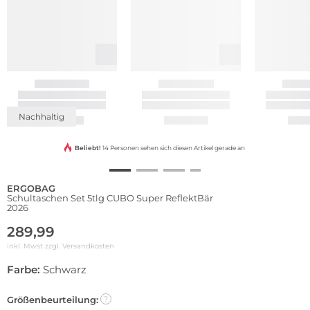
Nachhaltig
Beliebt!
14 Personen sehen sich diesen Artikel gerade an
ERGOBAG
Schultaschen Set 5tlg CUBO Super ReflektBär
2026
289,99
inkl. Mwst zzgl.
Versandkosten
Farbe:
Schwarz
Größenbeurteilung:
?