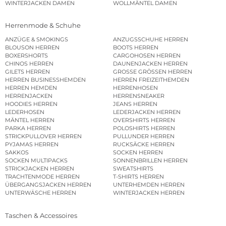
WINTERJACKEN DAMEN
WOLLMÄNTEL DAMEN
Herrenmode & Schuhe
ANZÜGE & SMOKINGS
ANZUGSSCHUHE HERREN
BLOUSON HERREN
BOOTS HERREN
BOXERSHORTS
CARGOHOSEN HERREN
CHINOS HERREN
DAUNENJACKEN HERREN
GILETS HERREN
GROSSE GRÖSSEN HERREN
HERREN BUSINESSHEMDEN
HERREN FREIZEITHEMDEN
HERREN HEMDEN
HERRENHOSEN
HERRENJACKEN
HERRENSNEAKER
HOODIES HERREN
JEANS HERREN
LEDERHOSEN
LEDERJACKEN HERREN
MÄNTEL HERREN
OVERSHIRTS HERREN
PARKA HERREN
POLOSHIRTS HERREN
STRICKPULLOVER HERREN
PULLUNDER HERREN
PYJAMAS HERREN
RUCKSÄCKE HERREN
SAKKOS
SOCKEN HERREN
SOCKEN MULTIPACKS
SONNENBRILLEN HERREN
STRICKJACKEN HERREN
SWEATSHIRTS
TRACHTENMODE HERREN
T-SHIRTS HERREN
ÜBERGANGSJACKEN HERREN
UNTERHEMDEN HERREN
UNTERWÄSCHE HERREN
WINTERJACKEN HERREN
Taschen & Accessoires