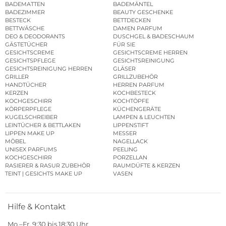
BADEMATTEN
BADEMÄNTEL
BADEZIMMER
BEAUTY GESCHENKE
BESTECK
BETTDECKEN
BETTWÄSCHE
DAMEN PARFUM
DEO & DEODORANTS
DUSCHGEL & BADESCHAUM
GÄSTETÜCHER
FÜR SIE
GESICHTSCREME
GESICHTSCREME HERREN
GESICHTSPFLEGE
GESICHTSREINIGUNG
GESICHTSREINIGUNG HERREN
GLÄSER
GRILLER
GRILLZUBEHÖR
HANDTÜCHER
HERREN PARFUM
KERZEN
KOCHBESTECK
KOCHGESCHIRR
KOCHTÖPFE
KÖRPERPFLEGE
KÜCHENGERÄTE
KUGELSCHREIBER
LAMPEN & LEUCHTEN
LEINTÜCHER & BETTLAKEN
LIPPENSTIFT
LIPPEN MAKE UP
MESSER
MÖBEL
NAGELLACK
UNISEX PARFUMS
PEELING
KOCHGESCHIRR
PORZELLAN
RASIERER & RASUR ZUBEHÖR
RAUMDÜFTE & KERZEN
TEINT | GESICHTS MAKE UP
VASEN
Hilfe & Kontakt
Mo.–Fr. 9:30 bis 18:30 Uhr