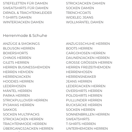
STIEFELETTEN FÜR DAMEN
STRICKJACKEN DAMEN
SWEATSHIRTS FÜR DAMEN
SOCKEN DAMEN
DIRNDL & TRACHTENKLEIDER
TRENCHCOATS
T-SHIRTS DAMEN
WIDELEG JEANS
WINTERJACKEN DAMEN
WOLLMÄNTEL DAMEN
Herrenmode & Schuhe
ANZÜGE & SMOKINGS
ANZUGSSCHUHE HERREN
BLOUSON HERREN
BOOTS HERREN
BOXERSHORTS
CARGOHOSEN HERREN
CHINOS HERREN
DAUNENJACKEN HERREN
GILETS HERREN
GROSSE GRÖSSEN HERREN
HERREN BUSINESSHEMDEN
HERREN FREIZEITHEMDEN
HERREN HEMDEN
HERRENHOSEN
HERRENJACKEN
HERRENSNEAKER
HOODIES HERREN
JEANS HERREN
LEDERHOSEN
LEDERJACKEN HERREN
MÄNTEL HERREN
OVERSHIRTS HERREN
PARKA HERREN
POLOSHIRTS HERREN
STRICKPULLOVER HERREN
PULLUNDER HERREN
PYJAMAS HERREN
RUCKSÄCKE HERREN
SAKKOS
SOCKEN HERREN
SOCKEN MULTIPACKS
SONNENBRILLEN HERREN
STRICKJACKEN HERREN
SWEATSHIRTS
TRACHTENMODE HERREN
T-SHIRTS HERREN
ÜBERGANGSJACKEN HERREN
UNTERHEMDEN HERREN