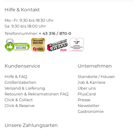
Hilfe & Kontakt
Mo.–Fr. 9:30 bis 18:30 Uhr
Sa. 9:30 bis 18:00 Uhr
Telefonnummer:
+ 43 316 / 870-0
Kundenservice
Unternehmen
Hilfe & FAQ
Standorte / Häuser
Größentabellen
Job & Karriere
Versand & Lieferung
Über uns
Retouren & Reklamationen FAQ
PlusCard
Click & Collect
Presse
Click & Reserve
Newsletter
Gastronomie
Unsere Zahlungsarten
Klarna
Paypal
Mastercard
Visa
Diners
Eps
Shop