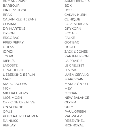
ARMANI/PRIVÉ
ARMEDANGELS
BARBOUR
BDK
BIRKENSTOCK
BOSS
BRAX
CALVIN KLEIN
CALVIN KLEIN JEANS
CLINIQUE
COMMA
COPENHAGEN
DR. MARTENS
DRYKORN
DYSON
ECOALF
ERGOBAG
FALKE
FRED PERRY
GOT BAG
GUESS
HUGO
IZIPIZI
JACK & JONES
JOOP!
KAPTEN & SON
KIEHL’S
LA PRAIRIE
LACOSTE
LE CREUSET
LENA HOSCHEK
LEVI’S®
LIEBESKIND BERLIN
LUISA CERANO
MAC
MARC CAIN
MARC JACOBS
MARC O’POLO
MCM
MEY
MICHAEL KORS
MONARI
MOS MOSH
NEW BALANCE
OFFICINE CREATIVE
OLYMP
ON SCHUHE
ONLY
OPUS
PAUL GREEN
POLO RALPH LAUREN
RAGWEAR
RAINKISS
REISENTHEL
REPLAY
RICHROYAL