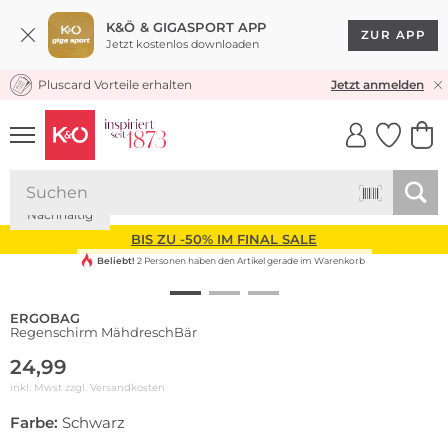
K&Ö & GIGASPORT APP
ZUR APP
Jetzt kostenlos downloaden
Pluscard Vorteile erhalten
KOSTENLOSER VERSAND* & RÜCKVERSAND
Jetzt anmelden
UNSERE APP
CLICK &
CLICK &
COLLECT
RESERVE
Nachhaltig
BIS ZU -50% IM FINAL SALE
Beliebt!
2 Personen haben den Artikel gerade im Warenkorb
ERGOBAG
Regenschirm MähdreschBär
24,99
inkl. Mwst zzgl.
Versandkosten
Farbe:
Schwarz