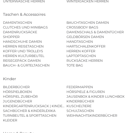
UNTERWÄSCHE HERREN
WINTERJACKEN HERREN
Taschen & Accessoires
DAMENTASCHEN
BAUCHTASCHEN DAMEN
CLUTCHES UND MINIBAGS
CROSSBODY BAGS
DAMENRUCKSÄCKE
DAMENSCHALS & DAMENTÜCHER
SHOPPER
GELDBÖRSEN DAMEN
HANDSCHUHE DAMEN
HANDTASCHEN
HERREN REISETASCHEN
HARTSCHALENKOFFER
KOFFER UND TROLLEYS
HERREN KOFFER
HERREN KULTURBEUTEL
LAPTOPTASCHEN
REISEGEPÄCK DAMEN
RUCKSÄCKE HERREN
BAUCH- & GÜRTELTASCHEN
TOTE BAG
Kinder
BILDERBÜCHER
FEDERMAPPEN
HÖRSPIELBOXEN
HÖRSPIELE & FIGUREN
HÖRSPIEL ZUBEHÖR
JAUSENBOX & KINDER LUNCHBOX
JUGENDBÜCHER
KINDERBÜCHER
KINDERGARTENRUCKSACK | KINDERGARTENBEUTEL
KUSCHELTIERE
SACHBÜCHER & KINDERLEXIKA
SCHULTASCHEN
TURNBEUTEL & SPORTTASCHEN
WEIHNACHTSKINDERBÜCHER
KLEIDER