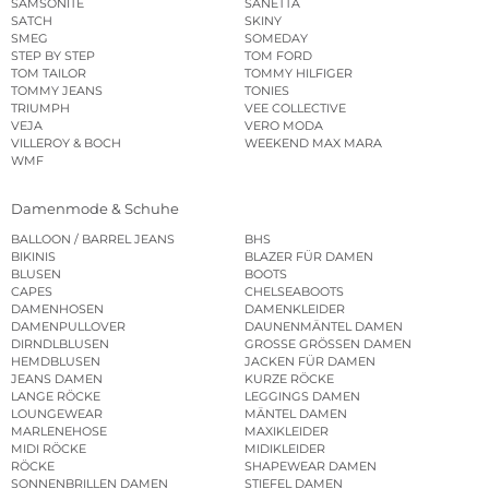
SAMSONITE
SANETTA
SATCH
SKINY
SMEG
SOMEDAY
STEP BY STEP
TOM FORD
TOM TAILOR
TOMMY HILFIGER
TOMMY JEANS
TONIES
TRIUMPH
VEE COLLECTIVE
VEJA
VERO MODA
VILLEROY & BOCH
WEEKEND MAX MARA
WMF
Damenmode & Schuhe
BALLOON / BARREL JEANS
BHS
BIKINIS
BLAZER FÜR DAMEN
BLUSEN
BOOTS
CAPES
CHELSEABOOTS
DAMENHOSEN
DAMENKLEIDER
DAMENPULLOVER
DAUNENMÄNTEL DAMEN
DIRNDLBLUSEN
GROSSE GRÖSSEN DAMEN
HEMDBLUSEN
JACKEN FÜR DAMEN
JEANS DAMEN
KURZE RÖCKE
LANGE RÖCKE
LEGGINGS DAMEN
LOUNGEWEAR
MÄNTEL DAMEN
MARLENEHOSE
MAXIKLEIDER
MIDI RÖCKE
MIDIKLEIDER
RÖCKE
SHAPEWEAR DAMEN
SONNENBRILLEN DAMEN
STIEFEL DAMEN