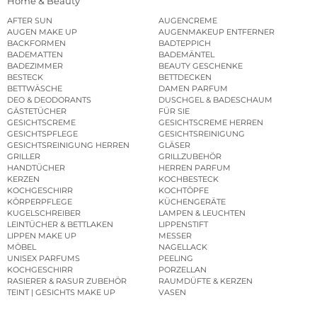
Home & Beauty
AFTER SUN
AUGENCREME
AUGEN MAKE UP
AUGENMAKEUP ENTFERNER
BACKFORMEN
BADTEPPICH
BADEMATTEN
BADEMÄNTEL
BADEZIMMER
BEAUTY GESCHENKE
BESTECK
BETTDECKEN
BETTWÄSCHE
DAMEN PARFUM
DEO & DEODORANTS
DUSCHGEL & BADESCHAUM
GÄSTETÜCHER
FÜR SIE
GESICHTSCREME
GESICHTSCREME HERREN
GESICHTSPFLEGE
GESICHTSREINIGUNG
GESICHTSREINIGUNG HERREN
GLÄSER
GRILLER
GRILLZUBEHÖR
HANDTÜCHER
HERREN PARFUM
KERZEN
KOCHBESTECK
KOCHGESCHIRR
KOCHTÖPFE
KÖRPERPFLEGE
KÜCHENGERÄTE
KUGELSCHREIBER
LAMPEN & LEUCHTEN
LEINTÜCHER & BETTLAKEN
LIPPENSTIFT
LIPPEN MAKE UP
MESSER
MÖBEL
NAGELLACK
UNISEX PARFUMS
PEELING
KOCHGESCHIRR
PORZELLAN
RASIERER & RASUR ZUBEHÖR
RAUMDÜFTE & KERZEN
TEINT | GESICHTS MAKE UP
VASEN