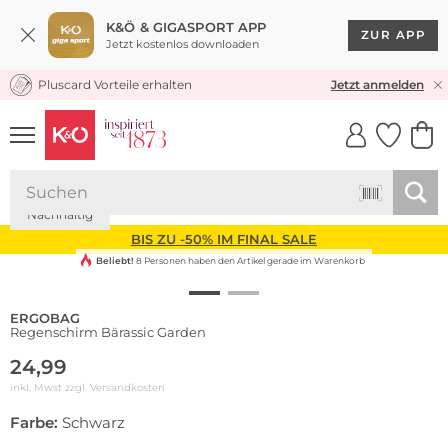
K&Ö & GIGASPORT APP
ZUR APP
Jetzt kostenlos downloaden
Pluscard Vorteile erhalten
KOSTENLOSER VERSAND* & RÜCKVERSAND
Jetzt anmelden
UNSERE APP
CLICK &
CLICK &
COLLECT
RESERVE
Nachhaltig
BIS ZU -50% IM FINAL SALE
Beliebt!
8 Personen haben den Artikel gerade im Warenkorb
ERGOBAG
Regenschirm Bärassic Garden
24,99
inkl. Mwst zzgl.
Versandkosten
Farbe:
Schwarz