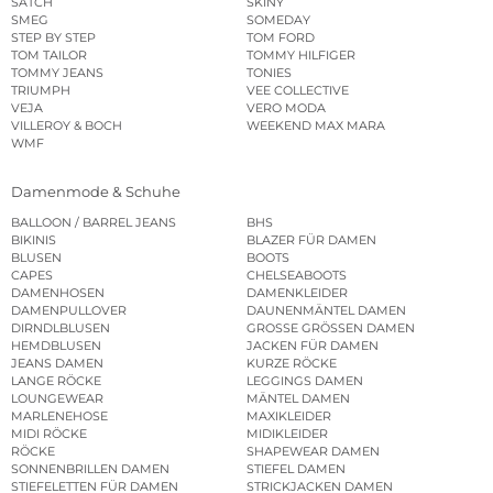
SATCH
SKINY
SMEG
SOMEDAY
STEP BY STEP
TOM FORD
TOM TAILOR
TOMMY HILFIGER
TOMMY JEANS
TONIES
TRIUMPH
VEE COLLECTIVE
VEJA
VERO MODA
VILLEROY & BOCH
WEEKEND MAX MARA
WMF
Damenmode & Schuhe
BALLOON / BARREL JEANS
BHS
BIKINIS
BLAZER FÜR DAMEN
BLUSEN
BOOTS
CAPES
CHELSEABOOTS
DAMENHOSEN
DAMENKLEIDER
DAMENPULLOVER
DAUNENMÄNTEL DAMEN
DIRNDLBLUSEN
GROSSE GRÖSSEN DAMEN
HEMDBLUSEN
JACKEN FÜR DAMEN
JEANS DAMEN
KURZE RÖCKE
LANGE RÖCKE
LEGGINGS DAMEN
LOUNGEWEAR
MÄNTEL DAMEN
MARLENEHOSE
MAXIKLEIDER
MIDI RÖCKE
MIDIKLEIDER
RÖCKE
SHAPEWEAR DAMEN
SONNENBRILLEN DAMEN
STIEFEL DAMEN
STIEFELETTEN FÜR DAMEN
STRICKJACKEN DAMEN