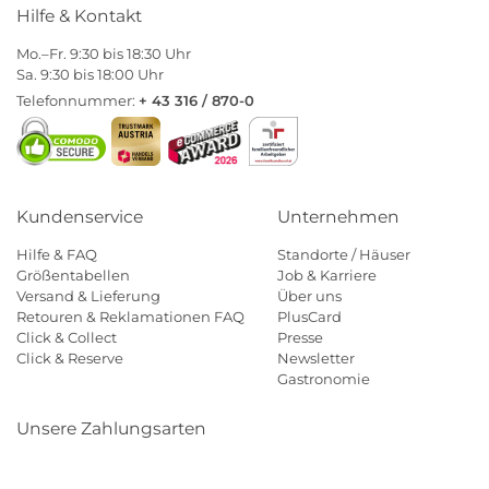
Hilfe & Kontakt
Mo.–Fr. 9:30 bis 18:30 Uhr
Sa. 9:30 bis 18:00 Uhr
Telefonnummer:
+ 43 316 / 870-0
Kundenservice
Unternehmen
Hilfe & FAQ
Standorte / Häuser
Größentabellen
Job & Karriere
Versand & Lieferung
Über uns
Retouren & Reklamationen FAQ
PlusCard
Click & Collect
Presse
Click & Reserve
Newsletter
Gastronomie
Unsere Zahlungsarten
Klarna
Paypal
Mastercard
Visa
Diners
Eps
Shop