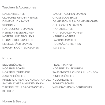
Taschen & Accessoires
DAMENTASCHEN
BAUCHTASCHEN DAMEN
CLUTCHES UND MINIBAGS
CROSSBODY BAGS
DAMENRUCKSÄCKE
DAMENSCHALS & DAMENTÜCHER
SHOPPER
GELDBÖRSEN DAMEN
HANDSCHUHE DAMEN
HANDTASCHEN
HERREN REISETASCHEN
HARTSCHALENKOFFER
KOFFER UND TROLLEYS
HERREN KOFFER
HERREN KULTURBEUTEL
LAPTOPTASCHEN
REISEGEPÄCK DAMEN
RUCKSÄCKE HERREN
BAUCH- & GÜRTELTASCHEN
TOTE BAG
Kinder
BILDERBÜCHER
FEDERMAPPEN
HÖRSPIELBOXEN
HÖRSPIELE & FIGUREN
HÖRSPIEL ZUBEHÖR
JAUSENBOX & KINDER LUNCHBOX
JUGENDBÜCHER
KINDERBÜCHER
KINDERGARTENRUCKSACK | KINDERGARTENBEUTEL
KUSCHELTIERE
SACHBÜCHER & KINDERLEXIKA
SCHULTASCHEN
TURNBEUTEL & SPORTTASCHEN
WEIHNACHTSKINDERBÜCHER
KLEIDER
Home & Beauty