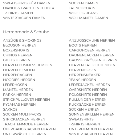
SWEATSHIRTS FÜR DAMEN
SOCKEN DAMEN
DIRNDL & TRACHTENKLEIDER
TRENCHCOATS
T-SHIRTS DAMEN
WIDELEG JEANS
WINTERJACKEN DAMEN
WOLLMÄNTEL DAMEN
Herrenmode & Schuhe
ANZÜGE & SMOKINGS
ANZUGSSCHUHE HERREN
BLOUSON HERREN
BOOTS HERREN
BOXERSHORTS
CARGOHOSEN HERREN
CHINOS HERREN
DAUNENJACKEN HERREN
GILETS HERREN
GROSSE GRÖSSEN HERREN
HERREN BUSINESSHEMDEN
HERREN FREIZEITHEMDEN
HERREN HEMDEN
HERRENHOSEN
HERRENJACKEN
HERRENSNEAKER
HOODIES HERREN
JEANS HERREN
LEDERHOSEN
LEDERJACKEN HERREN
MÄNTEL HERREN
OVERSHIRTS HERREN
PARKA HERREN
POLOSHIRTS HERREN
STRICKPULLOVER HERREN
PULLUNDER HERREN
PYJAMAS HERREN
RUCKSÄCKE HERREN
SAKKOS
SOCKEN HERREN
SOCKEN MULTIPACKS
SONNENBRILLEN HERREN
STRICKJACKEN HERREN
SWEATSHIRTS
TRACHTENMODE HERREN
T-SHIRTS HERREN
ÜBERGANGSJACKEN HERREN
UNTERHEMDEN HERREN
UNTERWÄSCHE HERREN
WINTERJACKEN HERREN