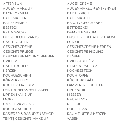
AFTER SUN
AUGENCREME
AUGEN MAKE UP
AUGENMAKEUP ENTFERNER
BACKFORMEN
BADTEPPICH
BADEMATTEN
BADEMÄNTEL
BADEZIMMER
BEAUTY GESCHENKE
BESTECK
BETTDECKEN
BETTWÄSCHE
DAMEN PARFUM
DEO & DEODORANTS
DUSCHGEL & BADESCHAUM
GÄSTETÜCHER
FÜR SIE
GESICHTSCREME
GESICHTSCREME HERREN
GESICHTSPFLEGE
GESICHTSREINIGUNG
GESICHTSREINIGUNG HERREN
GLÄSER
GRILLER
GRILLZUBEHÖR
HANDTÜCHER
HERREN PARFUM
KERZEN
KOCHBESTECK
KOCHGESCHIRR
KOCHTÖPFE
KÖRPERPFLEGE
KÜCHENGERÄTE
KUGELSCHREIBER
LAMPEN & LEUCHTEN
LEINTÜCHER & BETTLAKEN
LIPPENSTIFT
LIPPEN MAKE UP
MESSER
MÖBEL
NAGELLACK
UNISEX PARFUMS
PEELING
KOCHGESCHIRR
PORZELLAN
RASIERER & RASUR ZUBEHÖR
RAUMDÜFTE & KERZEN
TEINT | GESICHTS MAKE UP
VASEN