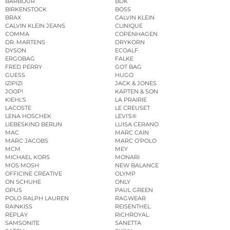
BARBOUR
BDK
BIRKENSTOCK
BOSS
BRAX
CALVIN KLEIN
CALVIN KLEIN JEANS
CLINIQUE
COMMA
COPENHAGEN
DR. MARTENS
DRYKORN
DYSON
ECOALF
ERGOBAG
FALKE
FRED PERRY
GOT BAG
GUESS
HUGO
IZIPIZI
JACK & JONES
JOOP!
KAPTEN & SON
KIEHL’S
LA PRAIRIE
LACOSTE
LE CREUSET
LENA HOSCHEK
LEVI’S®
LIEBESKIND BERLIN
LUISA CERANO
MAC
MARC CAIN
MARC JACOBS
MARC O’POLO
MCM
MEY
MICHAEL KORS
MONARI
MOS MOSH
NEW BALANCE
OFFICINE CREATIVE
OLYMP
ON SCHUHE
ONLY
OPUS
PAUL GREEN
POLO RALPH LAUREN
RAGWEAR
RAINKISS
REISENTHEL
REPLAY
RICHROYAL
SAMSONITE
SANETTA