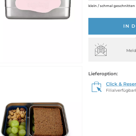
klein / schmal geschnitten
IN 
Meld
Lieferoption:
Click & Rese
Filialverfügba