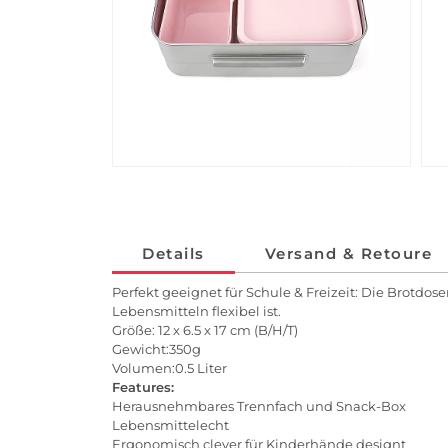
Details
Versand & Retoure
Perfekt geeignet für Schule & Freizeit: Die Brotdo
Lebensmitteln flexibel ist.
Größe: 12 x 6.5 x 17 cm (B/H/T)
Gewicht:350g
Volumen:0.5 Liter
Features:
Herausnehmbares Trennfach und Snack-Box
Lebensmittelecht
Ergonomisch clever für Kinderhände designt