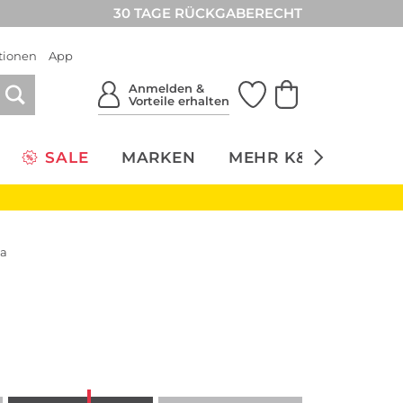
30 TAGE RÜCKGABERECHT
tionen
App
Anmelden &
Vorteile erhalten
SALE
MARKEN
MEHR K&Ö
NACH
sa