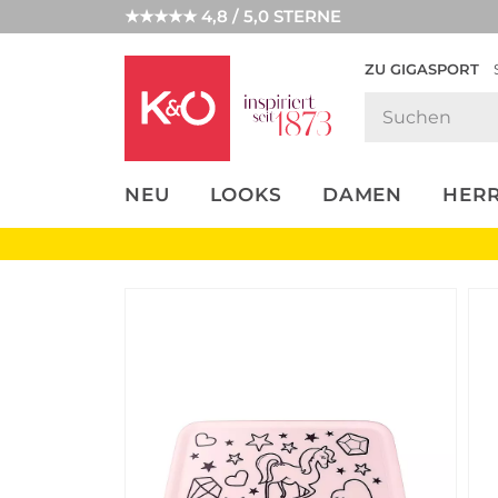
★★★★★ 4,8 / 5,0 STERNE
ZU GIGASPORT
FASHION-
UNSERE APP
CLICK &
CLICK &
TRENDS
COLLECT
RESERVE
NEU
LOOKS
DAMEN
HER