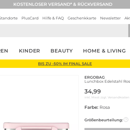
KOSTENLOSER VERSAND* & RÜCKVERSAND
Standorte
PlusCard
Hilfe & FAQ
Geschenkkarte
Newsletter
Ak
REN
KINDER
BEAUTY
HOME & LIVING
BIS ZU -50% IM FINAL SALE
ERGOBAG
Lunchbox Edelstahl Ro
34,99
inkl. Mwst zzgl.
Versandkosten
Farbe:
Rosa
Größenbeurteilung:
?