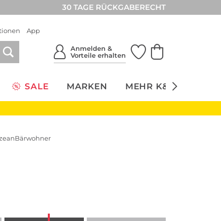
30 TAGE RÜCKGABERECHT
tionen
App
Anmelden &
Vorteile erhalten
SALE
MARKEN
MEHR K&Ö
NACH
OzeanBärwohner