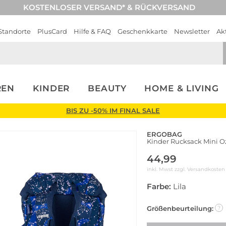
KOSTENLOSER VERSAND* & RÜCKVERSAND
Standorte
PlusCard
Hilfe & FAQ
Geschenkkarte
Newsletter
Ak
REN
KINDER
BEAUTY
HOME & LIVING
BIS ZU -50% IM FINAL SALE
ERGOBAG
Kinder Rucksack Mini 
44,99
inkl. Mwst zzgl.
Versandkosten
Farbe:
Lila
Größenbeurteilung:
?