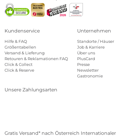
Kundenservice
Unternehmen
Hilfe & FAQ
Standorte / Häuser
Größentabellen
Job & Karriere
Versand & Lieferung
Über uns
Retouren & Reklamationen FAQ
PlusCard
Click & Collect
Presse
Click & Reserve
Newsletter
Gastronomie
Unsere Zahlungsarten
Klarna
Paypal
Mastercard
Visa
Diners
Eps
Shop
Applepay
Amazon
Gratis Versand* nach Österreich Internationaler