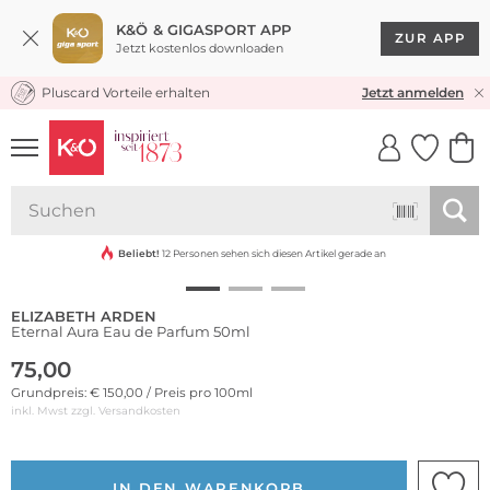
K&Ö & GIGASPORT APP
ZUR APP
Jetzt kostenlos downloaden
Pluscard Vorteile erhalten
KOSTENLOSER VERSAND* & RÜCKVERSAND
Jetzt anmelden
UNSERE APP
CLICK &
CLICK &
COLLECT
RESERVE
Beliebt!
12 Personen sehen sich diesen Artikel gerade an
ELIZABETH ARDEN
Eternal Aura Eau de Parfum 50ml
75,00
Grundpreis: € 150,00 / Preis pro 100ml
inkl. Mwst zzgl.
Versandkosten
IN DEN WARENKORB