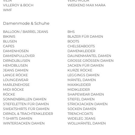
VEJA
VERO MODA
VILLEROY & BOCH
WEEKEND MAX MARA
WMF
Damenmode & Schuhe
BALLOON / BARREL JEANS
BHS
BIKINIS
BLAZER FÜR DAMEN
BLUSEN
BOOTS
CAPES
CHELSEABOOTS
DAMENHOSEN
DAMENKLEIDER
DAMENPULLOVER
DAUNENMÄNTEL DAMEN
DIRNDLBLUSEN
GROSSE GRÖSSEN DAMEN
HEMDBLUSEN
JACKEN FÜR DAMEN
JEANS DAMEN
KURZE RÖCKE
LANGE RÖCKE
LEGGINGS DAMEN
LOUNGEWEAR
MÄNTEL DAMEN
MARLENEHOSE
MAXIKLEIDER
MIDI RÖCKE
MIDIKLEIDER
RÖCKE
SHAPEWEAR DAMEN
SONNENBRILLEN DAMEN
STIEFEL DAMEN
STIEFELETTEN FÜR DAMEN
STRICKJACKEN DAMEN
SWEATSHIRTS FÜR DAMEN
SOCKEN DAMEN
DIRNDL & TRACHTENKLEIDER
TRENCHCOATS
T-SHIRTS DAMEN
WIDELEG JEANS
WINTERJACKEN DAMEN
WOLLMÄNTEL DAMEN