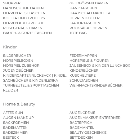
SHOPPER
GELDBÖRSEN DAMEN
HANDSCHUHE DAMEN
HANDTASCHEN
HERREN REISETASCHEN
HARTSCHALENKOFFER
KOFFER UND TROLLEYS
HERREN KOFFER
HERREN KULTURBEUTEL
LAPTOPTASCHEN
REISEGEPÄCK DAMEN
RUCKSÄCKE HERREN
BAUCH- & GÜRTELTASCHEN
TOTE BAG
Kinder
BILDERBÜCHER
FEDERMAPPEN
HÖRSPIELBOXEN
HÖRSPIELE & FIGUREN
HÖRSPIEL ZUBEHÖR
JAUSENBOX & KINDER LUNCHBOX
JUGENDBÜCHER
KINDERBÜCHER
KINDERGARTENRUCKSACK | KINDERGARTENBEUTEL
KUSCHELTIERE
SACHBÜCHER & KINDERLEXIKA
SCHULTASCHEN
TURNBEUTEL & SPORTTASCHEN
WEIHNACHTSKINDERBÜCHER
KLEIDER
Home & Beauty
AFTER SUN
AUGENCREME
AUGEN MAKE UP
AUGENMAKEUP ENTFERNER
BACKFORMEN
BADTEPPICH
BADEMATTEN
BADEMÄNTEL
BADEZIMMER
BEAUTY GESCHENKE
BESTECK
BETTDECKEN