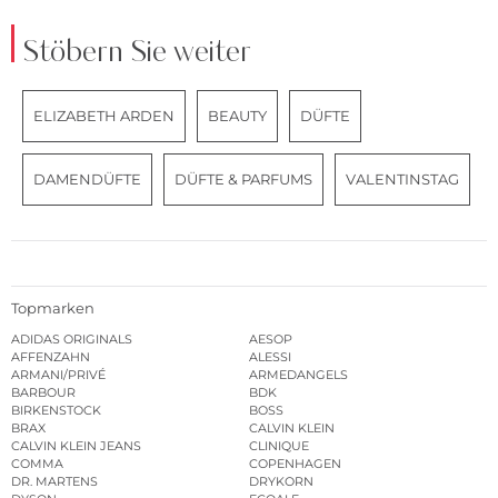
Stöbern Sie weiter
ELIZABETH ARDEN
BEAUTY
DÜFTE
DAMENDÜFTE
DÜFTE & PARFUMS
VALENTINSTAG
Topmarken
ADIDAS ORIGINALS
AESOP
AFFENZAHN
ALESSI
ARMANI/PRIVÉ
ARMEDANGELS
BARBOUR
BDK
BIRKENSTOCK
BOSS
BRAX
CALVIN KLEIN
CALVIN KLEIN JEANS
CLINIQUE
COMMA
COPENHAGEN
DR. MARTENS
DRYKORN