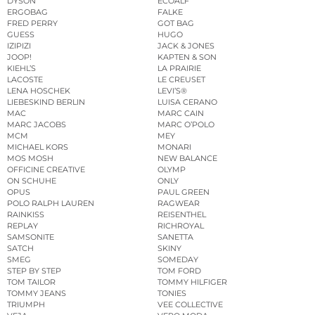
DYSON
ECOALF
ERGOBAG
FALKE
FRED PERRY
GOT BAG
GUESS
HUGO
IZIPIZI
JACK & JONES
JOOP!
KAPTEN & SON
KIEHL’S
LA PRAIRIE
LACOSTE
LE CREUSET
LENA HOSCHEK
LEVI’S®
LIEBESKIND BERLIN
LUISA CERANO
MAC
MARC CAIN
MARC JACOBS
MARC O’POLO
MCM
MEY
MICHAEL KORS
MONARI
MOS MOSH
NEW BALANCE
OFFICINE CREATIVE
OLYMP
ON SCHUHE
ONLY
OPUS
PAUL GREEN
POLO RALPH LAUREN
RAGWEAR
RAINKISS
REISENTHEL
REPLAY
RICHROYAL
SAMSONITE
SANETTA
SATCH
SKINY
SMEG
SOMEDAY
STEP BY STEP
TOM FORD
TOM TAILOR
TOMMY HILFIGER
TOMMY JEANS
TONIES
TRIUMPH
VEE COLLECTIVE