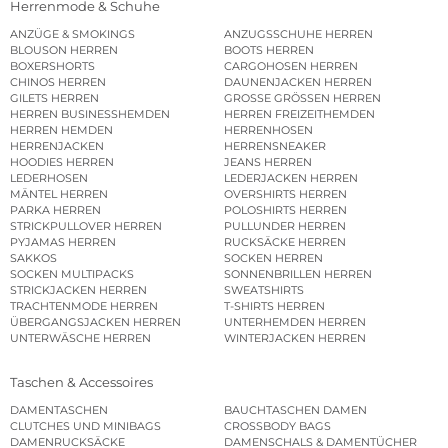
Herrenmode & Schuhe
ANZÜGE & SMOKINGS
ANZUGSSCHUHE HERREN
BLOUSON HERREN
BOOTS HERREN
BOXERSHORTS
CARGOHOSEN HERREN
CHINOS HERREN
DAUNENJACKEN HERREN
GILETS HERREN
GROSSE GRÖSSEN HERREN
HERREN BUSINESSHEMDEN
HERREN FREIZEITHEMDEN
HERREN HEMDEN
HERRENHOSEN
HERRENJACKEN
HERRENSNEAKER
HOODIES HERREN
JEANS HERREN
LEDERHOSEN
LEDERJACKEN HERREN
MÄNTEL HERREN
OVERSHIRTS HERREN
PARKA HERREN
POLOSHIRTS HERREN
STRICKPULLOVER HERREN
PULLUNDER HERREN
PYJAMAS HERREN
RUCKSÄCKE HERREN
SAKKOS
SOCKEN HERREN
SOCKEN MULTIPACKS
SONNENBRILLEN HERREN
STRICKJACKEN HERREN
SWEATSHIRTS
TRACHTENMODE HERREN
T-SHIRTS HERREN
ÜBERGANGSJACKEN HERREN
UNTERHEMDEN HERREN
UNTERWÄSCHE HERREN
WINTERJACKEN HERREN
Taschen & Accessoires
DAMENTASCHEN
BAUCHTASCHEN DAMEN
CLUTCHES UND MINIBAGS
CROSSBODY BAGS
DAMENRUCKSÄCKE
DAMENSCHALS & DAMENTÜCHER