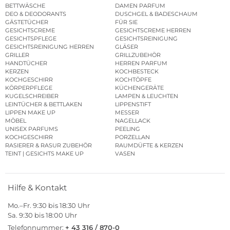
BETTWÄSCHE
DAMEN PARFUM
DEO & DEODORANTS
DUSCHGEL & BADESCHAUM
GÄSTETÜCHER
FÜR SIE
GESICHTSCREME
GESICHTSCREME HERREN
GESICHTSPFLEGE
GESICHTSREINIGUNG
GESICHTSREINIGUNG HERREN
GLÄSER
GRILLER
GRILLZUBEHÖR
HANDTÜCHER
HERREN PARFUM
KERZEN
KOCHBESTECK
KOCHGESCHIRR
KOCHTÖPFE
KÖRPERPFLEGE
KÜCHENGERÄTE
KUGELSCHREIBER
LAMPEN & LEUCHTEN
LEINTÜCHER & BETTLAKEN
LIPPENSTIFT
LIPPEN MAKE UP
MESSER
MÖBEL
NAGELLACK
UNISEX PARFUMS
PEELING
KOCHGESCHIRR
PORZELLAN
RASIERER & RASUR ZUBEHÖR
RAUMDÜFTE & KERZEN
TEINT | GESICHTS MAKE UP
VASEN
Hilfe & Kontakt
Mo.–Fr. 9:30 bis 18:30 Uhr
Sa. 9:30 bis 18:00 Uhr
Telefonnummer:
+ 43 316 / 870-0