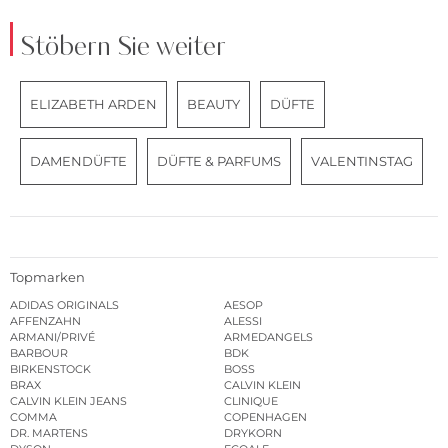
Stöbern Sie weiter
ELIZABETH ARDEN
BEAUTY
DÜFTE
DAMENDÜFTE
DÜFTE & PARFUMS
VALENTINSTAG
Topmarken
ADIDAS ORIGINALS
AESOP
AFFENZAHN
ALESSI
ARMANI/PRIVÉ
ARMEDANGELS
BARBOUR
BDK
BIRKENSTOCK
BOSS
BRAX
CALVIN KLEIN
CALVIN KLEIN JEANS
CLINIQUE
COMMA
COPENHAGEN
DR. MARTENS
DRYKORN