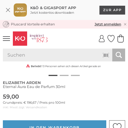
K&Ö & GIGASPORT APP
ZUR APP
Jetzt kostenlos downloaden
Pluscard Vorteile erhalten
KOSTENLOSER VERSAND* & RÜCKVERSAND
Jetzt anmelden
UNSERE APP
CLICK &
CLICK &
COLLECT
RESERVE
Beliebt!
13 Personen sehen sich diesen Artikel gerade an
ELIZABETH ARDEN
Eternal Aura Eau de Parfum 30ml
59,00
Grundpreis: € 196,67 / Preis pro 100ml
inkl. Mwst zzgl.
Versandkosten
IN DEN WARENKORB