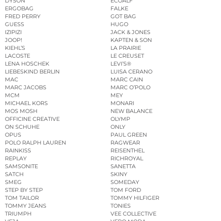
DYSON
ECOALF
ERGOBAG
FALKE
FRED PERRY
GOT BAG
GUESS
HUGO
IZIPIZI
JACK & JONES
JOOP!
KAPTEN & SON
KIEHL’S
LA PRAIRIE
LACOSTE
LE CREUSET
LENA HOSCHEK
LEVI’S®
LIEBESKIND BERLIN
LUISA CERANO
MAC
MARC CAIN
MARC JACOBS
MARC O’POLO
MCM
MEY
MICHAEL KORS
MONARI
MOS MOSH
NEW BALANCE
OFFICINE CREATIVE
OLYMP
ON SCHUHE
ONLY
OPUS
PAUL GREEN
POLO RALPH LAUREN
RAGWEAR
RAINKISS
REISENTHEL
REPLAY
RICHROYAL
SAMSONITE
SANETTA
SATCH
SKINY
SMEG
SOMEDAY
STEP BY STEP
TOM FORD
TOM TAILOR
TOMMY HILFIGER
TOMMY JEANS
TONIES
TRIUMPH
VEE COLLECTIVE