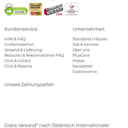
Kundenservice
Unternehmen
Hilfe & FAQ
Standorte / Häuser
Größentabellen
Job & Karriere
Versand & Lieferung
Über uns
Retouren & Reklamationen FAQ
PlusCard
Click & Collect
Presse
Click & Reserve
Newsletter
Gastronomie
Unsere Zahlungsarten
Klarna
Paypal
Mastercard
Visa
Diners
Eps
Shop
Applepay
Amazon
Gratis Versand* nach Österreich Internationaler