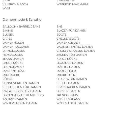
VEJA
VERO MODA
VILLEROY & BOCH
WEEKEND MAX MARA
WMF
Damenmode & Schuhe
BALLOON / BARREL JEANS
BHS
BIKINIS
BLAZER FÜR DAMEN
BLUSEN
BOOTS
CAPES
CHELSEABOOTS
DAMENHOSEN
DAMENKLEIDER
DAMENPULLOVER
DAUNENMÄNTEL DAMEN
DIRNDLBLUSEN
GROSSE GRÖSSEN DAMEN
HEMDBLUSEN
JACKEN FÜR DAMEN
JEANS DAMEN
KURZE RÖCKE
LANGE RÖCKE
LEGGINGS DAMEN
LOUNGEWEAR
MÄNTEL DAMEN
MARLENEHOSE
MAXIKLEIDER
MIDI RÖCKE
MIDIKLEIDER
RÖCKE
SHAPEWEAR DAMEN
SONNENBRILLEN DAMEN
STIEFEL DAMEN
STIEFELETTEN FÜR DAMEN
STRICKJACKEN DAMEN
SWEATSHIRTS FÜR DAMEN
SOCKEN DAMEN
DIRNDL & TRACHTENKLEIDER
TRENCHCOATS
T-SHIRTS DAMEN
WIDELEG JEANS
WINTERJACKEN DAMEN
WOLLMÄNTEL DAMEN