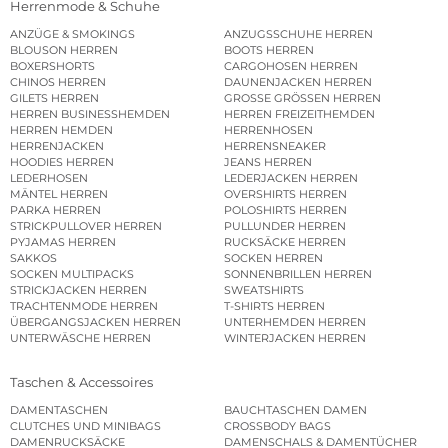
Herrenmode & Schuhe
ANZÜGE & SMOKINGS
ANZUGSSCHUHE HERREN
BLOUSON HERREN
BOOTS HERREN
BOXERSHORTS
CARGOHOSEN HERREN
CHINOS HERREN
DAUNENJACKEN HERREN
GILETS HERREN
GROSSE GRÖSSEN HERREN
HERREN BUSINESSHEMDEN
HERREN FREIZEITHEMDEN
HERREN HEMDEN
HERRENHOSEN
HERRENJACKEN
HERRENSNEAKER
HOODIES HERREN
JEANS HERREN
LEDERHOSEN
LEDERJACKEN HERREN
MÄNTEL HERREN
OVERSHIRTS HERREN
PARKA HERREN
POLOSHIRTS HERREN
STRICKPULLOVER HERREN
PULLUNDER HERREN
PYJAMAS HERREN
RUCKSÄCKE HERREN
SAKKOS
SOCKEN HERREN
SOCKEN MULTIPACKS
SONNENBRILLEN HERREN
STRICKJACKEN HERREN
SWEATSHIRTS
TRACHTENMODE HERREN
T-SHIRTS HERREN
ÜBERGANGSJACKEN HERREN
UNTERHEMDEN HERREN
UNTERWÄSCHE HERREN
WINTERJACKEN HERREN
Taschen & Accessoires
DAMENTASCHEN
BAUCHTASCHEN DAMEN
CLUTCHES UND MINIBAGS
CROSSBODY BAGS
DAMENRUCKSÄCKE
DAMENSCHALS & DAMENTÜCHER