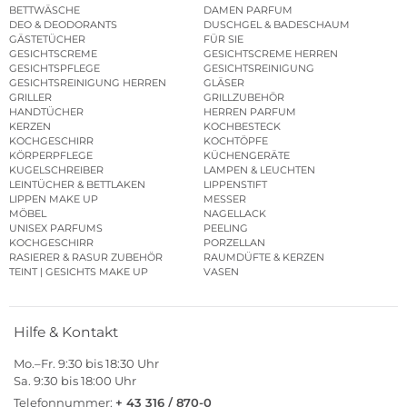
BETTWÄSCHE
DAMEN PARFUM
DEO & DEODORANTS
DUSCHGEL & BADESCHAUM
GÄSTETÜCHER
FÜR SIE
GESICHTSCREME
GESICHTSCREME HERREN
GESICHTSPFLEGE
GESICHTSREINIGUNG
GESICHTSREINIGUNG HERREN
GLÄSER
GRILLER
GRILLZUBEHÖR
HANDTÜCHER
HERREN PARFUM
KERZEN
KOCHBESTECK
KOCHGESCHIRR
KOCHTÖPFE
KÖRPERPFLEGE
KÜCHENGERÄTE
KUGELSCHREIBER
LAMPEN & LEUCHTEN
LEINTÜCHER & BETTLAKEN
LIPPENSTIFT
LIPPEN MAKE UP
MESSER
MÖBEL
NAGELLACK
UNISEX PARFUMS
PEELING
KOCHGESCHIRR
PORZELLAN
RASIERER & RASUR ZUBEHÖR
RAUMDÜFTE & KERZEN
TEINT | GESICHTS MAKE UP
VASEN
Hilfe & Kontakt
Mo.–Fr. 9:30 bis 18:30 Uhr
Sa. 9:30 bis 18:00 Uhr
Telefonnummer:
+ 43 316 / 870-0