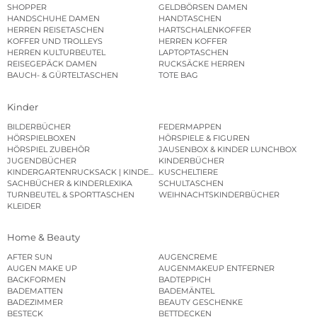
SHOPPER
GELDBÖRSEN DAMEN
HANDSCHUHE DAMEN
HANDTASCHEN
HERREN REISETASCHEN
HARTSCHALENKOFFER
KOFFER UND TROLLEYS
HERREN KOFFER
HERREN KULTURBEUTEL
LAPTOPTASCHEN
REISEGEPÄCK DAMEN
RUCKSÄCKE HERREN
BAUCH- & GÜRTELTASCHEN
TOTE BAG
Kinder
BILDERBÜCHER
FEDERMAPPEN
HÖRSPIELBOXEN
HÖRSPIELE & FIGUREN
HÖRSPIEL ZUBEHÖR
JAUSENBOX & KINDER LUNCHBOX
JUGENDBÜCHER
KINDERBÜCHER
KINDERGARTENRUCKSACK | KINDERGARTENBEUTEL
KUSCHELTIERE
SACHBÜCHER & KINDERLEXIKA
SCHULTASCHEN
TURNBEUTEL & SPORTTASCHEN
WEIHNACHTSKINDERBÜCHER
KLEIDER
Home & Beauty
AFTER SUN
AUGENCREME
AUGEN MAKE UP
AUGENMAKEUP ENTFERNER
BACKFORMEN
BADTEPPICH
BADEMATTEN
BADEMÄNTEL
BADEZIMMER
BEAUTY GESCHENKE
BESTECK
BETTDECKEN