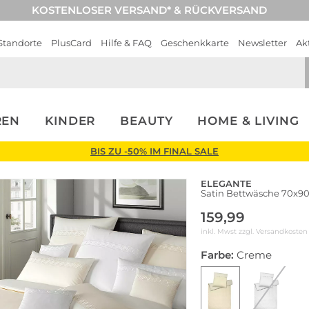
KOSTENLOSER VERSAND* & RÜCKVERSAND
Standorte
PlusCard
Hilfe & FAQ
Geschenkkarte
Newsletter
Ak
REN
KINDER
BEAUTY
HOME & LIVING
BIS ZU -50% IM FINAL SALE
ELEGANTE
Satin Bettwäsche 70x9
159,99
inkl. Mwst zzgl.
Versandkosten
Farbe:
Creme