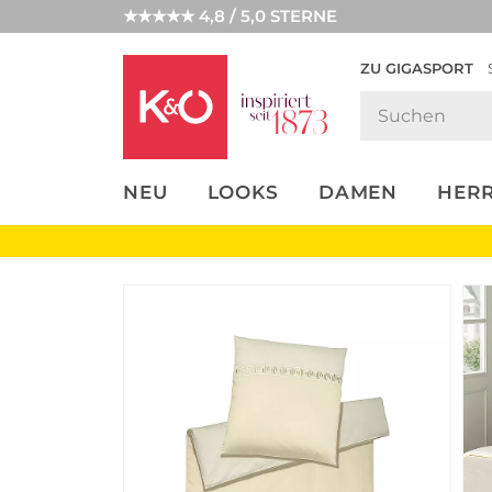
★★★★★ 4,8 / 5,0 STERNE
ZU GIGASPORT
FASHION-
UNSERE APP
CLICK &
CLICK &
TRENDS
COLLECT
RESERVE
NEU
LOOKS
DAMEN
HER