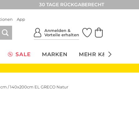
30 TAGE RÜCKGABERECHT
tionen
App
Anmelden &
Vorteile erhalten
SALE
MARKEN
MEHR K&Ö
NACH
0cm / 140x200cm EL GRECO Natur