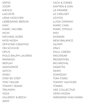
IZIPIZI
JACK & JONES
JOOP!
KAPTEN & SON
KIEHL’S
LA PRAIRIE
LACOSTE
LE CREUSET
LENA HOSCHEK
LEVI’S®
LIEBESKIND BERLIN
LUISA CERANO
MAC
MARC CAIN
MARC JACOBS
MARC O’POLO
MCM
MEY
MICHAEL KORS
MONARI
MOS MOSH
NEW BALANCE
OFFICINE CREATIVE
OLYMP
ON SCHUHE
ONLY
OPUS
PAUL GREEN
POLO RALPH LAUREN
RAGWEAR
RAINKISS
REISENTHEL
REPLAY
RICHROYAL
SAMSONITE
SANETTA
SATCH
SKINY
SMEG
SOMEDAY
STEP BY STEP
TOM FORD
TOM TAILOR
TOMMY HILFIGER
TOMMY JEANS
TONIES
TRIUMPH
VEE COLLECTIVE
VEJA
VERO MODA
VILLEROY & BOCH
WEEKEND MAX MARA
WMF