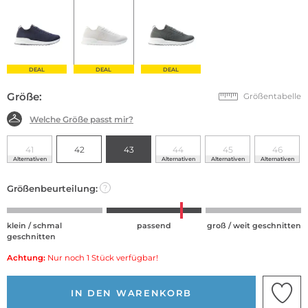
DEAL
DEAL
DEAL
Größe:
Größentabelle
Welche Größe passt mir?
41
42
43
44
45
46
Alternativen
Alternativen
Alternativen
Alternativen
Größenbeurteilung:
?
klein / schmal
passend
groß / weit geschnitten
geschnitten
Achtung:
Nur noch 1 Stück verfügbar!
IN DEN WARENKORB