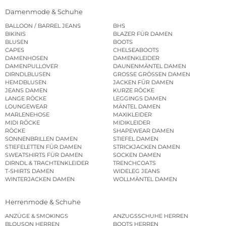
Damenmode & Schuhe
BALLOON / BARREL JEANS
BHS
BIKINIS
BLAZER FÜR DAMEN
BLUSEN
BOOTS
CAPES
CHELSEABOOTS
DAMENHOSEN
DAMENKLEIDER
DAMENPULLOVER
DAUNENMÄNTEL DAMEN
DIRNDLBLUSEN
GROSSE GRÖSSEN DAMEN
HEMDBLUSEN
JACKEN FÜR DAMEN
JEANS DAMEN
KURZE RÖCKE
LANGE RÖCKE
LEGGINGS DAMEN
LOUNGEWEAR
MÄNTEL DAMEN
MARLENEHOSE
MAXIKLEIDER
MIDI RÖCKE
MIDIKLEIDER
RÖCKE
SHAPEWEAR DAMEN
SONNENBRILLEN DAMEN
STIEFEL DAMEN
STIEFELETTEN FÜR DAMEN
STRICKJACKEN DAMEN
SWEATSHIRTS FÜR DAMEN
SOCKEN DAMEN
DIRNDL & TRACHTENKLEIDER
TRENCHCOATS
T-SHIRTS DAMEN
WIDELEG JEANS
WINTERJACKEN DAMEN
WOLLMÄNTEL DAMEN
Herrenmode & Schuhe
ANZÜGE & SMOKINGS
ANZUGSSCHUHE HERREN
BLOUSON HERREN
BOOTS HERREN