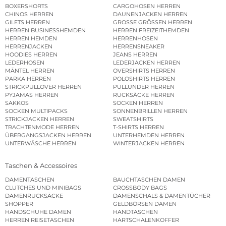
BOXERSHORTS
CARGOHOSEN HERREN
CHINOS HERREN
DAUNENJACKEN HERREN
GILETS HERREN
GROSSE GRÖSSEN HERREN
HERREN BUSINESSHEMDEN
HERREN FREIZEITHEMDEN
HERREN HEMDEN
HERRENHOSEN
HERRENJACKEN
HERRENSNEAKER
HOODIES HERREN
JEANS HERREN
LEDERHOSEN
LEDERJACKEN HERREN
MÄNTEL HERREN
OVERSHIRTS HERREN
PARKA HERREN
POLOSHIRTS HERREN
STRICKPULLOVER HERREN
PULLUNDER HERREN
PYJAMAS HERREN
RUCKSÄCKE HERREN
SAKKOS
SOCKEN HERREN
SOCKEN MULTIPACKS
SONNENBRILLEN HERREN
STRICKJACKEN HERREN
SWEATSHIRTS
TRACHTENMODE HERREN
T-SHIRTS HERREN
ÜBERGANGSJACKEN HERREN
UNTERHEMDEN HERREN
UNTERWÄSCHE HERREN
WINTERJACKEN HERREN
Taschen & Accessoires
DAMENTASCHEN
BAUCHTASCHEN DAMEN
CLUTCHES UND MINIBAGS
CROSSBODY BAGS
DAMENRUCKSÄCKE
DAMENSCHALS & DAMENTÜCHER
SHOPPER
GELDBÖRSEN DAMEN
HANDSCHUHE DAMEN
HANDTASCHEN
HERREN REISETASCHEN
HARTSCHALENKOFFER