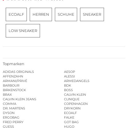
ECOALF
HERREN
SCHUHE
SNEAKER
LOW SNEAKER
Topmarken
ADIDAS ORIGINALS
AESOP
AFFENZAHN
ALESSI
ARMANI/PRIVÉ
ARMEDANGELS
BARBOUR
BDK
BIRKENSTOCK
BOSS
BRAX
CALVIN KLEIN
CALVIN KLEIN JEANS
CLINIQUE
COMMA
COPENHAGEN
DR. MARTENS
DRYKORN
DYSON
ECOALF
ERGOBAG
FALKE
FRED PERRY
GOT BAG
GUESS
HUGO