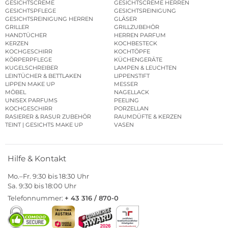
GESICHTSCREME
GESICHTSCREME HERREN
GESICHTSPFLEGE
GESICHTSREINIGUNG
GESICHTSREINIGUNG HERREN
GLÄSER
GRILLER
GRILLZUBEHÖR
HANDTÜCHER
HERREN PARFUM
KERZEN
KOCHBESTECK
KOCHGESCHIRR
KOCHTÖPFE
KÖRPERPFLEGE
KÜCHENGERÄTE
KUGELSCHREIBER
LAMPEN & LEUCHTEN
LEINTÜCHER & BETTLAKEN
LIPPENSTIFT
LIPPEN MAKE UP
MESSER
MÖBEL
NAGELLACK
UNISEX PARFUMS
PEELING
KOCHGESCHIRR
PORZELLAN
RASIERER & RASUR ZUBEHÖR
RAUMDÜFTE & KERZEN
TEINT | GESICHTS MAKE UP
VASEN
Hilfe & Kontakt
Mo.–Fr. 9:30 bis 18:30 Uhr
Sa. 9:30 bis 18:00 Uhr
Telefonnummer:
+ 43 316 / 870-0