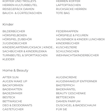
KOFFER UND TROLLEYS
HERREN KOFFER
HERREN KULTURBEUTEL
LAPTOPTASCHEN
REISEGEPÄCK DAMEN
RUCKSÄCKE HERREN
BAUCH- & GÜRTELTASCHEN
TOTE BAG
Kinder
BILDERBÜCHER
FEDERMAPPEN
HÖRSPIELBOXEN
HÖRSPIELE & FIGUREN
HÖRSPIEL ZUBEHÖR
JAUSENBOX & KINDER LUNCHBOX
JUGENDBÜCHER
KINDERBÜCHER
KINDERGARTENRUCKSACK | KINDERGARTENBEUTEL
KUSCHELTIERE
SACHBÜCHER & KINDERLEXIKA
SCHULTASCHEN
TURNBEUTEL & SPORTTASCHEN
WEIHNACHTSKINDERBÜCHER
KLEIDER
Home & Beauty
AFTER SUN
AUGENCREME
AUGEN MAKE UP
AUGENMAKEUP ENTFERNER
BACKFORMEN
BADTEPPICH
BADEMATTEN
BADEMÄNTEL
BADEZIMMER
BEAUTY GESCHENKE
BESTECK
BETTDECKEN
BETTWÄSCHE
DAMEN PARFUM
DEO & DEODORANTS
DUSCHGEL & BADESCHAUM
GÄSTETÜCHER
FÜR SIE