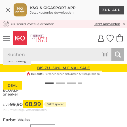
K&Ö & GIGASPORT APP
ZUR APP
Jetzt kostenlos downloaden
Pluscard Vorteile erhalten
KOSTENLOSER VERSAND* & RÜCKVERSAND
Jetzt anmelden
UNSERE APP
CLICK &
CLICK &
COLLECT
RESERVE
Nachhaltig
BIS ZU -50% IM FINAL SALE
Beliebt!
6 Personen sehen sich diesen Artikel gerade an
DEAL
ECOALF
Sneaker
68,99
99,90
Jetzt
sparen
UVP
inkl. Mwst zzgl.
Versandkosten
Farbe:
Weiss