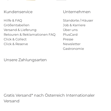
Kundenservice
Unternehmen
Hilfe & FAQ
Standorte / Häuser
Größentabellen
Job & Karriere
Versand & Lieferung
Über uns
Retouren & Reklamationen FAQ
PlusCard
Click & Collect
Presse
Click & Reserve
Newsletter
Gastronomie
Unsere Zahlungsarten
Klarna
Paypal
Mastercard
Visa
Diners
Eps
Shop
Applepay
Amazon
Gratis Versand* nach Österreich Internationaler
Versand