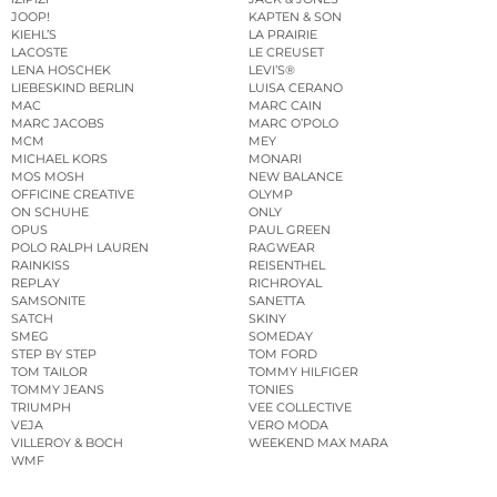
JOOP!
KAPTEN & SON
KIEHL’S
LA PRAIRIE
LACOSTE
LE CREUSET
LENA HOSCHEK
LEVI’S®
LIEBESKIND BERLIN
LUISA CERANO
MAC
MARC CAIN
MARC JACOBS
MARC O’POLO
MCM
MEY
MICHAEL KORS
MONARI
MOS MOSH
NEW BALANCE
OFFICINE CREATIVE
OLYMP
ON SCHUHE
ONLY
OPUS
PAUL GREEN
POLO RALPH LAUREN
RAGWEAR
RAINKISS
REISENTHEL
REPLAY
RICHROYAL
SAMSONITE
SANETTA
SATCH
SKINY
SMEG
SOMEDAY
STEP BY STEP
TOM FORD
TOM TAILOR
TOMMY HILFIGER
TOMMY JEANS
TONIES
TRIUMPH
VEE COLLECTIVE
VEJA
VERO MODA
VILLEROY & BOCH
WEEKEND MAX MARA
WMF