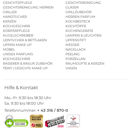
GESICHTSPFLEGE
GESICHTSREINIGUNG
GESICHTSREINIGUNG HERREN
GLÄSER
GRILLER
GRILLZUBEHÖR
HANDTÜCHER
HERREN PARFUM
KERZEN
KOCHBESTECK
KOCHGESCHIRR
KOCHTÖPFE
KÖRPERPFLEGE
KÜCHENGERÄTE
KUGELSCHREIBER
LAMPEN & LEUCHTEN
LEINTÜCHER & BETTLAKEN
LIPPENSTIFT
LIPPEN MAKE UP
MESSER
MÖBEL
NAGELLACK
UNISEX PARFUMS
PEELING
KOCHGESCHIRR
PORZELLAN
RASIERER & RASUR ZUBEHÖR
RAUMDÜFTE & KERZEN
TEINT | GESICHTS MAKE UP
VASEN
Hilfe & Kontakt
Mo.–Fr. 9:30 bis 18:30 Uhr
Sa. 9:30 bis 18:00 Uhr
Telefonnummer:
+ 43 316 / 870-0