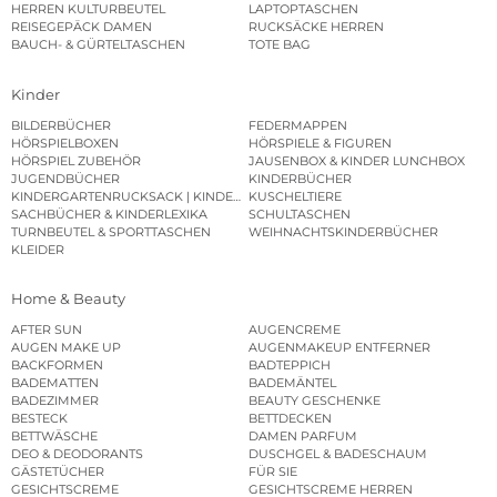
HERREN KULTURBEUTEL
LAPTOPTASCHEN
REISEGEPÄCK DAMEN
RUCKSÄCKE HERREN
BAUCH- & GÜRTELTASCHEN
TOTE BAG
Kinder
BILDERBÜCHER
FEDERMAPPEN
HÖRSPIELBOXEN
HÖRSPIELE & FIGUREN
HÖRSPIEL ZUBEHÖR
JAUSENBOX & KINDER LUNCHBOX
JUGENDBÜCHER
KINDERBÜCHER
KINDERGARTENRUCKSACK | KINDERGARTENBEUTEL
KUSCHELTIERE
SACHBÜCHER & KINDERLEXIKA
SCHULTASCHEN
TURNBEUTEL & SPORTTASCHEN
WEIHNACHTSKINDERBÜCHER
KLEIDER
Home & Beauty
AFTER SUN
AUGENCREME
AUGEN MAKE UP
AUGENMAKEUP ENTFERNER
BACKFORMEN
BADTEPPICH
BADEMATTEN
BADEMÄNTEL
BADEZIMMER
BEAUTY GESCHENKE
BESTECK
BETTDECKEN
BETTWÄSCHE
DAMEN PARFUM
DEO & DEODORANTS
DUSCHGEL & BADESCHAUM
GÄSTETÜCHER
FÜR SIE
GESICHTSCREME
GESICHTSCREME HERREN