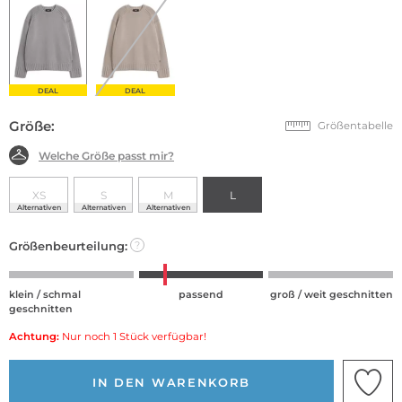
DEAL
DEAL
Größe:
Größentabelle
Welche Größe passt mir?
XS
S
M
L
Alternativen
Alternativen
Alternativen
Größenbeurteilung:
?
klein / schmal
passend
groß / weit geschnitten
geschnitten
Achtung:
Nur noch 1 Stück verfügbar!
IN DEN WARENKORB