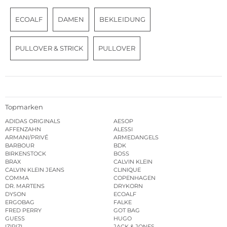
ECOALF
DAMEN
BEKLEIDUNG
PULLOVER & STRICK
PULLOVER
Topmarken
ADIDAS ORIGINALS
AESOP
AFFENZAHN
ALESSI
ARMANI/PRIVÉ
ARMEDANGELS
BARBOUR
BDK
BIRKENSTOCK
BOSS
BRAX
CALVIN KLEIN
CALVIN KLEIN JEANS
CLINIQUE
COMMA
COPENHAGEN
DR. MARTENS
DRYKORN
DYSON
ECOALF
ERGOBAG
FALKE
FRED PERRY
GOT BAG
GUESS
HUGO
IZIPIZI
JACK & JONES