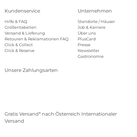
Kundenservice
Unternehmen
Hilfe & FAQ
Standorte / Häuser
Größentabellen
Job & Karriere
Versand & Lieferung
Über uns
Retouren & Reklamationen FAQ
PlusCard
Click & Collect
Presse
Click & Reserve
Newsletter
Gastronomie
Unsere Zahlungsarten
Klarna
Paypal
Mastercard
Visa
Diners
Eps
Shop
Applepay
Amazon
Gratis Versand* nach Österreich Internationaler
Versand