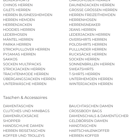
CHINOS HERREN
DAUNENJACKEN HERREN
GILETS HERREN
GROSSE GRÖSSEN HERREN
HERREN BUSINESSHEMDEN
HERREN FREIZEITHEMDEN
HERREN HEMDEN
HERRENHOSEN
HERRENJACKEN
HERRENSNEAKER
HOODIES HERREN
JEANS HERREN
LEDERHOSEN
LEDERJACKEN HERREN
MÄNTEL HERREN
OVERSHIRTS HERREN
PARKA HERREN
POLOSHIRTS HERREN
STRICKPULLOVER HERREN
PULLUNDER HERREN
PYJAMAS HERREN
RUCKSÄCKE HERREN
SAKKOS
SOCKEN HERREN
SOCKEN MULTIPACKS
SONNENBRILLEN HERREN
STRICKJACKEN HERREN
SWEATSHIRTS
TRACHTENMODE HERREN
T-SHIRTS HERREN
ÜBERGANGSJACKEN HERREN
UNTERHEMDEN HERREN
UNTERWÄSCHE HERREN
WINTERJACKEN HERREN
Taschen & Accessoires
DAMENTASCHEN
BAUCHTASCHEN DAMEN
CLUTCHES UND MINIBAGS
CROSSBODY BAGS
DAMENRUCKSÄCKE
DAMENSCHALS & DAMENTÜCHER
SHOPPER
GELDBÖRSEN DAMEN
HANDSCHUHE DAMEN
HANDTASCHEN
HERREN REISETASCHEN
HARTSCHALENKOFFER
KOFFER UND TROLLEYS
HERREN KOFFER