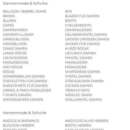
Damenmode & Schuhe
BALLOON / BARREL JEANS
BHS
BIKINIS
BLAZER FÜR DAMEN
BLUSEN
BOOTS
CAPES
CHELSEABOOTS
DAMENHOSEN
DAMENKLEIDER
DAMENPULLOVER
DAUNENMÄNTEL DAMEN
DIRNDLBLUSEN
GROSSE GRÖSSEN DAMEN
HEMDBLUSEN
JACKEN FÜR DAMEN
JEANS DAMEN
KURZE RÖCKE
LANGE RÖCKE
LEGGINGS DAMEN
LOUNGEWEAR
MÄNTEL DAMEN
MARLENEHOSE
MAXIKLEIDER
MIDI RÖCKE
MIDIKLEIDER
RÖCKE
SHAPEWEAR DAMEN
SONNENBRILLEN DAMEN
STIEFEL DAMEN
STIEFELETTEN FÜR DAMEN
STRICKJACKEN DAMEN
SWEATSHIRTS FÜR DAMEN
SOCKEN DAMEN
DIRNDL & TRACHTENKLEIDER
TRENCHCOATS
T-SHIRTS DAMEN
WIDELEG JEANS
WINTERJACKEN DAMEN
WOLLMÄNTEL DAMEN
Herrenmode & Schuhe
ANZÜGE & SMOKINGS
ANZUGSSCHUHE HERREN
BLOUSON HERREN
BOOTS HERREN
BOXERSHORTS
CARGOHOSEN HERREN