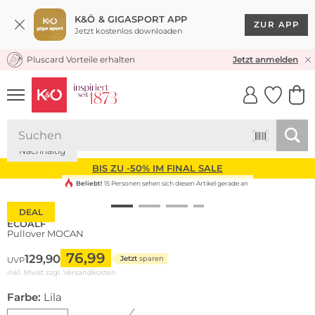
K&Ö & GIGASPORT APP
ZUR APP
Jetzt kostenlos downloaden
Pluscard Vorteile erhalten
KOSTENLOSER VERSAND* & RÜCKVERSAND
Jetzt anmelden
UNSERE APP
CLICK &
CLICK &
COLLECT
RESERVE
Nachhaltig
BIS ZU -50% IM FINAL SALE
Beliebt!
15 Personen sehen sich diesen Artikel gerade an
DEAL
ECOALF
Pullover MOCAN
76,99
129,90
Jetzt
sparen
UVP
inkl. Mwst zzgl.
Versandkosten
Farbe:
Lila