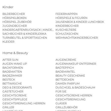
Kinder
BILDERBÜCHER
FEDERMAPPEN
HÖRSPIELBOXEN
HÖRSPIELE & FIGUREN
HÖRSPIEL ZUBEHÖR
JAUSENBOX & KINDER LUNCHBOX
JUGENDBÜCHER
KINDERBÜCHER
KINDERGARTENRUCKSACK | KINDERGARTENBEUTEL
KUSCHELTIERE
SACHBÜCHER & KINDERLEXIKA
SCHULTASCHEN
TURNBEUTEL & SPORTTASCHEN
WEIHNACHTSKINDERBÜCHER
KLEIDER
Home & Beauty
AFTER SUN
AUGENCREME
AUGEN MAKE UP
AUGENMAKEUP ENTFERNER
BACKFORMEN
BADTEPPICH
BADEMATTEN
BADEMÄNTEL
BADEZIMMER
BEAUTY GESCHENKE
BESTECK
BETTDECKEN
BETTWÄSCHE
DAMEN PARFUM
DEO & DEODORANTS
DUSCHGEL & BADESCHAUM
GÄSTETÜCHER
FÜR SIE
GESICHTSCREME
GESICHTSCREME HERREN
GESICHTSPFLEGE
GESICHTSREINIGUNG
GESICHTSREINIGUNG HERREN
GLÄSER
GRILLER
GRILLZUBEHÖR