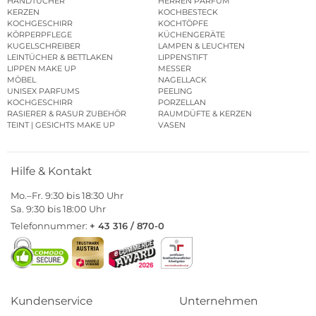
HANDTÜCHER
HERREN PARFUM
KERZEN
KOCHBESTECK
KOCHGESCHIRR
KOCHTÖPFE
KÖRPERPFLEGE
KÜCHENGERÄTE
KUGELSCHREIBER
LAMPEN & LEUCHTEN
LEINTÜCHER & BETTLAKEN
LIPPENSTIFT
LIPPEN MAKE UP
MESSER
MÖBEL
NAGELLACK
UNISEX PARFUMS
PEELING
KOCHGESCHIRR
PORZELLAN
RASIERER & RASUR ZUBEHÖR
RAUMDÜFTE & KERZEN
TEINT | GESICHTS MAKE UP
VASEN
Hilfe & Kontakt
Mo.–Fr. 9:30 bis 18:30 Uhr
Sa. 9:30 bis 18:00 Uhr
Telefonnummer:
+ 43 316 / 870-0
Kundenservice
Unternehmen