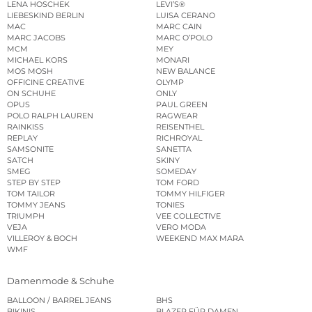
LENA HOSCHEK
LEVI’S®
LIEBESKIND BERLIN
LUISA CERANO
MAC
MARC CAIN
MARC JACOBS
MARC O’POLO
MCM
MEY
MICHAEL KORS
MONARI
MOS MOSH
NEW BALANCE
OFFICINE CREATIVE
OLYMP
ON SCHUHE
ONLY
OPUS
PAUL GREEN
POLO RALPH LAUREN
RAGWEAR
RAINKISS
REISENTHEL
REPLAY
RICHROYAL
SAMSONITE
SANETTA
SATCH
SKINY
SMEG
SOMEDAY
STEP BY STEP
TOM FORD
TOM TAILOR
TOMMY HILFIGER
TOMMY JEANS
TONIES
TRIUMPH
VEE COLLECTIVE
VEJA
VERO MODA
VILLEROY & BOCH
WEEKEND MAX MARA
WMF
Damenmode & Schuhe
BALLOON / BARREL JEANS
BHS
BIKINIS
BLAZER FÜR DAMEN