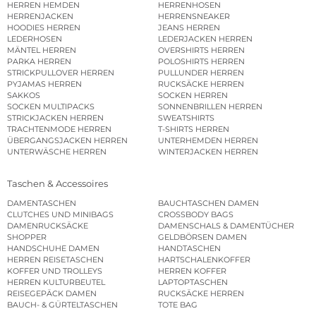
HERREN HEMDEN
HERRENHOSEN
HERRENJACKEN
HERRENSNEAKER
HOODIES HERREN
JEANS HERREN
LEDERHOSEN
LEDERJACKEN HERREN
MÄNTEL HERREN
OVERSHIRTS HERREN
PARKA HERREN
POLOSHIRTS HERREN
STRICKPULLOVER HERREN
PULLUNDER HERREN
PYJAMAS HERREN
RUCKSÄCKE HERREN
SAKKOS
SOCKEN HERREN
SOCKEN MULTIPACKS
SONNENBRILLEN HERREN
STRICKJACKEN HERREN
SWEATSHIRTS
TRACHTENMODE HERREN
T-SHIRTS HERREN
ÜBERGANGSJACKEN HERREN
UNTERHEMDEN HERREN
UNTERWÄSCHE HERREN
WINTERJACKEN HERREN
Taschen & Accessoires
DAMENTASCHEN
BAUCHTASCHEN DAMEN
CLUTCHES UND MINIBAGS
CROSSBODY BAGS
DAMENRUCKSÄCKE
DAMENSCHALS & DAMENTÜCHER
SHOPPER
GELDBÖRSEN DAMEN
HANDSCHUHE DAMEN
HANDTASCHEN
HERREN REISETASCHEN
HARTSCHALENKOFFER
KOFFER UND TROLLEYS
HERREN KOFFER
HERREN KULTURBEUTEL
LAPTOPTASCHEN
REISEGEPÄCK DAMEN
RUCKSÄCKE HERREN
BAUCH- & GÜRTELTASCHEN
TOTE BAG