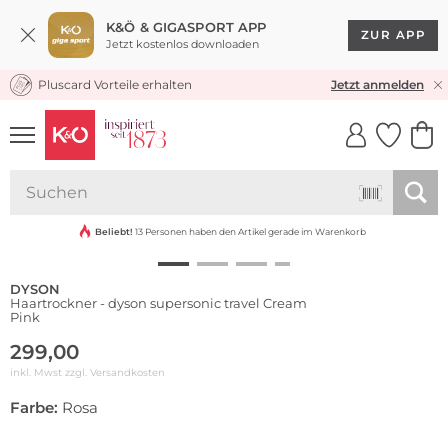
K&Ö & GIGASPORT APP
ZUR APP
Jetzt kostenlos downloaden
Pluscard Vorteile erhalten
30 TAGE RÜCKGABERECHT
Jetzt anmelden
UNSERE APP
CLICK &
CLICK &
COLLECT
RESERVE
Beliebt!
13 Personen haben den Artikel gerade im Warenkorb
DYSON
Haartrockner - dyson supersonic travel Cream
Pink
299,00
inkl. Mwst zzgl.
Versandkosten
Farbe:
Rosa