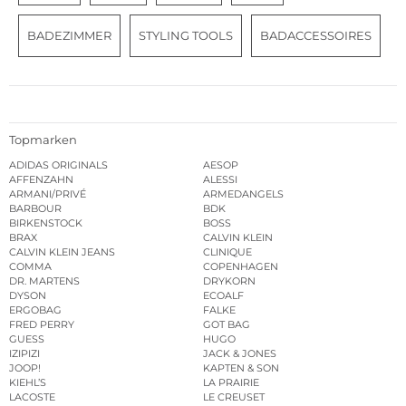
BADEZIMMER
STYLING TOOLS
BADACCESSOIRES
Topmarken
ADIDAS ORIGINALS
AESOP
AFFENZAHN
ALESSI
ARMANI/PRIVÉ
ARMEDANGELS
BARBOUR
BDK
BIRKENSTOCK
BOSS
BRAX
CALVIN KLEIN
CALVIN KLEIN JEANS
CLINIQUE
COMMA
COPENHAGEN
DR. MARTENS
DRYKORN
DYSON
ECOALF
ERGOBAG
FALKE
FRED PERRY
GOT BAG
GUESS
HUGO
IZIPIZI
JACK & JONES
JOOP!
KAPTEN & SON
KIEHL’S
LA PRAIRIE
LACOSTE
LE CREUSET