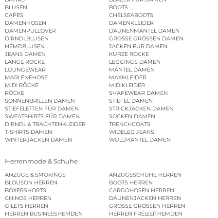
BLUSEN
BOOTS
CAPES
CHELSEABOOTS
DAMENHOSEN
DAMENKLEIDER
DAMENPULLOVER
DAUNENMÄNTEL DAMEN
DIRNDLBLUSEN
GROSSE GRÖSSEN DAMEN
HEMDBLUSEN
JACKEN FÜR DAMEN
JEANS DAMEN
KURZE RÖCKE
LANGE RÖCKE
LEGGINGS DAMEN
LOUNGEWEAR
MÄNTEL DAMEN
MARLENEHOSE
MAXIKLEIDER
MIDI RÖCKE
MIDIKLEIDER
RÖCKE
SHAPEWEAR DAMEN
SONNENBRILLEN DAMEN
STIEFEL DAMEN
STIEFELETTEN FÜR DAMEN
STRICKJACKEN DAMEN
SWEATSHIRTS FÜR DAMEN
SOCKEN DAMEN
DIRNDL & TRACHTENKLEIDER
TRENCHCOATS
T-SHIRTS DAMEN
WIDELEG JEANS
WINTERJACKEN DAMEN
WOLLMÄNTEL DAMEN
Herrenmode & Schuhe
ANZÜGE & SMOKINGS
ANZUGSSCHUHE HERREN
BLOUSON HERREN
BOOTS HERREN
BOXERSHORTS
CARGOHOSEN HERREN
CHINOS HERREN
DAUNENJACKEN HERREN
GILETS HERREN
GROSSE GRÖSSEN HERREN
HERREN BUSINESSHEMDEN
HERREN FREIZEITHEMDEN