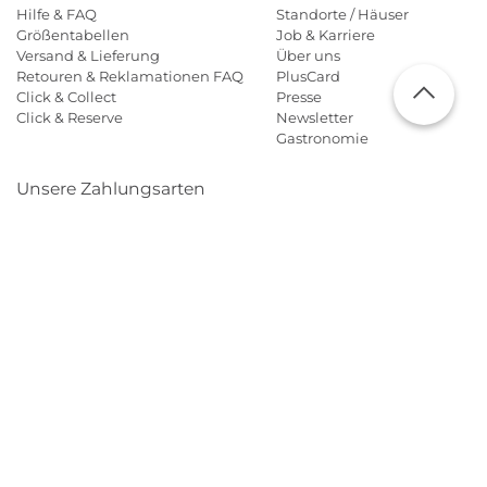
Hilfe & FAQ
Standorte / Häuser
Größentabellen
Job & Karriere
Versand & Lieferung
Über uns
Retouren & Reklamationen FAQ
PlusCard
Click & Collect
Presse
Click & Reserve
Newsletter
Gastronomie
Unsere Zahlungsarten
Klarna
Paypal
Mastercard
Visa
Diners
Eps
Shop
IN DEN WARENKORB
Applepay
Amazon
Größe wählen
Größentabelle
Gratis Versand* nach Österreich Internationaler
Versand
Impressum
AGBs
PlusCard Datenschutz
Datenschutz
Cookie Einstellungen
Barrierefreiheit