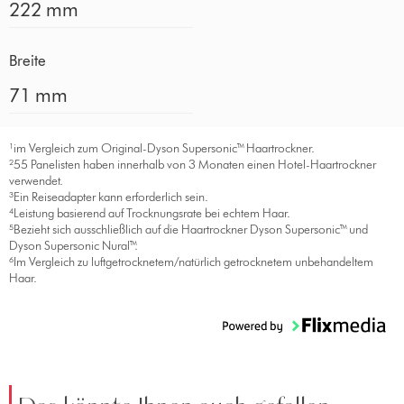
222 mm
Breite
71 mm
¹im Vergleich zum Original-Dyson Supersonic™ Haartrockner.
²55 Panelisten haben innerhalb von 3 Monaten einen Hotel-Haartrockner
verwendet.
³Ein Reiseadapter kann erforderlich sein.
⁴Leistung basierend auf Trocknungsrate bei echtem Haar.
⁵Bezieht sich ausschließlich auf die Haartrockner Dyson Supersonic™ und
Dyson Supersonic Nural™.
⁶Im Vergleich zu luftgetrocknetem/natürlich getrocknetem unbehandeltem
Haar.