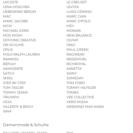
LACOSTE
LE CREUSET
LENA HOSCHEK
LEVI’S®
LIEBESKIND BERLIN
LUISA CERANO
MAC
MARC CAIN
MARC JACOBS
MARC O’POLO
MCM
MEY
MICHAEL KORS
MONARI
MOS MOSH
NEW BALANCE
OFFICINE CREATIVE
OLYMP
ON SCHUHE
ONLY
OPUS
PAUL GREEN
POLO RALPH LAUREN
RAGWEAR
RAINKISS
REISENTHEL
REPLAY
RICHROYAL
SAMSONITE
SANETTA
SATCH
SKINY
SMEG
SOMEDAY
STEP BY STEP
TOM FORD
TOM TAILOR
TOMMY HILFIGER
TOMMY JEANS
TONIES
TRIUMPH
VEE COLLECTIVE
VEJA
VERO MODA
VILLEROY & BOCH
WEEKEND MAX MARA
WMF
Damenmode & Schuhe
BALLOON / BARREL JEANS
BHS