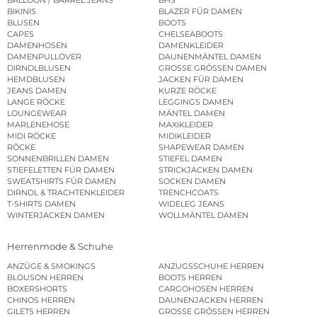
BIKINIS
BLAZER FÜR DAMEN
BLUSEN
BOOTS
CAPES
CHELSEABOOTS
DAMENHOSEN
DAMENKLEIDER
DAMENPULLOVER
DAUNENMÄNTEL DAMEN
DIRNDLBLUSEN
GROSSE GRÖSSEN DAMEN
HEMDBLUSEN
JACKEN FÜR DAMEN
JEANS DAMEN
KURZE RÖCKE
LANGE RÖCKE
LEGGINGS DAMEN
LOUNGEWEAR
MÄNTEL DAMEN
MARLENEHOSE
MAXIKLEIDER
MIDI RÖCKE
MIDIKLEIDER
RÖCKE
SHAPEWEAR DAMEN
SONNENBRILLEN DAMEN
STIEFEL DAMEN
STIEFELETTEN FÜR DAMEN
STRICKJACKEN DAMEN
SWEATSHIRTS FÜR DAMEN
SOCKEN DAMEN
DIRNDL & TRACHTENKLEIDER
TRENCHCOATS
T-SHIRTS DAMEN
WIDELEG JEANS
WINTERJACKEN DAMEN
WOLLMÄNTEL DAMEN
Herrenmode & Schuhe
ANZÜGE & SMOKINGS
ANZUGSSCHUHE HERREN
BLOUSON HERREN
BOOTS HERREN
BOXERSHORTS
CARGOHOSEN HERREN
CHINOS HERREN
DAUNENJACKEN HERREN
GILETS HERREN
GROSSE GRÖSSEN HERREN