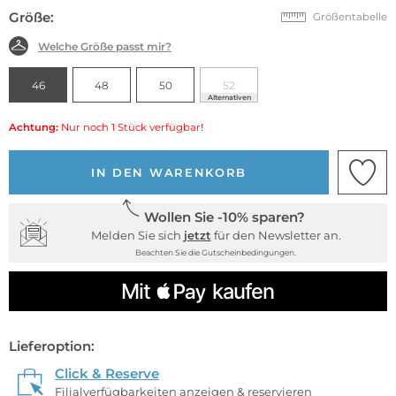
Größe:
Größentabelle
Welche Größe passt mir?
46
48
50
52
Alternativen
Achtung:
Nur noch 1 Stück verfügbar!
IN DEN WARENKORB
Wollen Sie -10% sparen?
Melden Sie sich
jetzt
für den Newsletter an.
Beachten Sie die Gutscheinbedingungen.
Lieferoption:
Click & Reserve
Filialverfügbarkeiten anzeigen & reservieren