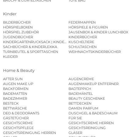
BAUCH- & GÜRTELTASCHEN
TOTE BAG
Kinder
BILDERBÜCHER
FEDERMAPPEN
HÖRSPIELBOXEN
HÖRSPIELE & FIGUREN
HÖRSPIEL ZUBEHÖR
JAUSENBOX & KINDER LUNCHBOX
JUGENDBÜCHER
KINDERBÜCHER
KINDERGARTENRUCKSACK | KINDERGARTENBEUTEL
KUSCHELTIERE
SACHBÜCHER & KINDERLEXIKA
SCHULTASCHEN
TURNBEUTEL & SPORTTASCHEN
WEIHNACHTSKINDERBÜCHER
KLEIDER
Home & Beauty
AFTER SUN
AUGENCREME
AUGEN MAKE UP
AUGENMAKEUP ENTFERNER
BACKFORMEN
BADTEPPICH
BADEMATTEN
BADEMÄNTEL
BADEZIMMER
BEAUTY GESCHENKE
BESTECK
BETTDECKEN
BETTWÄSCHE
DAMEN PARFUM
DEO & DEODORANTS
DUSCHGEL & BADESCHAUM
GÄSTETÜCHER
FÜR SIE
GESICHTSCREME
GESICHTSCREME HERREN
GESICHTSPFLEGE
GESICHTSREINIGUNG
GESICHTSREINIGUNG HERREN
GLÄSER