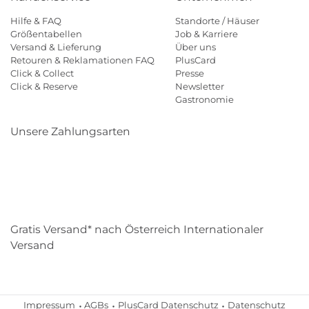
Hilfe & FAQ
Standorte / Häuser
Größentabellen
Job & Karriere
Versand & Lieferung
Über uns
Retouren & Reklamationen FAQ
PlusCard
Click & Collect
Presse
Click & Reserve
Newsletter
Gastronomie
Unsere Zahlungsarten
Klarna
Paypal
Mastercard
Visa
Diners
Eps
Shop
Applepay
Amazon
Gratis Versand* nach Österreich Internationaler
Versand
Impressum
AGBs
PlusCard Datenschutz
Datenschutz