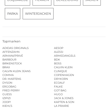
PARKA
WINTERJACKEN
Topmarken
ADIDAS ORIGINALS
AESOP
AFFENZAHN
ALESSI
ARMANI/PRIVÉ
ARMEDANGELS
BARBOUR
BDK
BIRKENSTOCK
BOSS
BRAX
CALVIN KLEIN
CALVIN KLEIN JEANS
CLINIQUE
COMMA
COPENHAGEN
DR. MARTENS
DRYKORN
DYSON
ECOALF
ERGOBAG
FALKE
FRED PERRY
GOT BAG
GUESS
HUGO
IZIPIZI
JACK & JONES
JOOP!
KAPTEN & SON
KIEHL’S
LA PRAIRIE