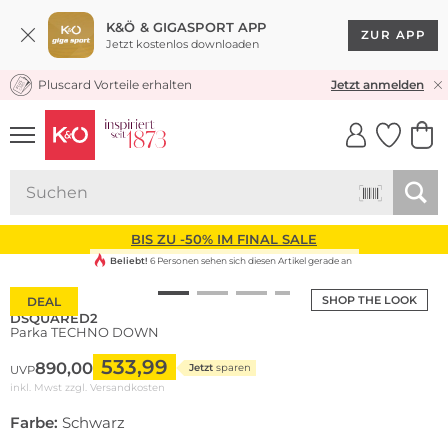
K&Ö & GIGASPORT APP
ZUR APP
Jetzt kostenlos downloaden
Pluscard Vorteile erhalten
KOSTENLOSER VERSAND* & RÜCKVERSAND
Jetzt anmelden
UNSERE APP
CLICK &
CLICK &
COLLECT
RESERVE
BIS ZU -50% IM FINAL SALE
Beliebt!
6 Personen sehen sich diesen Artikel gerade an
SHOP THE LOOK
DEAL
DSQUARED2
Parka TECHNO DOWN
533,99
890,00
Jetzt
sparen
UVP
inkl. Mwst zzgl.
Versandkosten
Farbe:
Schwarz