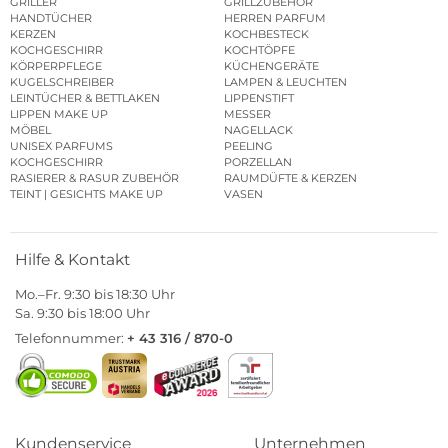
GRILLER
GRILLZUBEHÖR
HANDTÜCHER
HERREN PARFUM
KERZEN
KOCHBESTECK
KOCHGESCHIRR
KOCHTÖPFE
KÖRPERPFLEGE
KÜCHENGERÄTE
KUGELSCHREIBER
LAMPEN & LEUCHTEN
LEINTÜCHER & BETTLAKEN
LIPPENSTIFT
LIPPEN MAKE UP
MESSER
MÖBEL
NAGELLACK
UNISEX PARFUMS
PEELING
KOCHGESCHIRR
PORZELLAN
RASIERER & RASUR ZUBEHÖR
RAUMDÜFTE & KERZEN
TEINT | GESICHTS MAKE UP
VASEN
Hilfe & Kontakt
Mo.–Fr. 9:30 bis 18:30 Uhr
Sa. 9:30 bis 18:00 Uhr
Telefonnummer:
+ 43 316 / 870-0
Kundenservice
Unternehmen