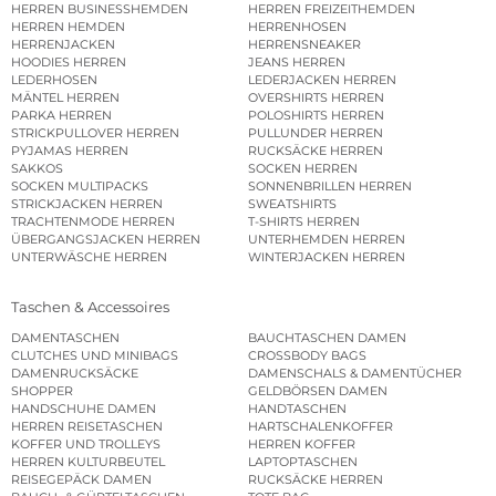
HERREN BUSINESSHEMDEN
HERREN FREIZEITHEMDEN
HERREN HEMDEN
HERRENHOSEN
HERRENJACKEN
HERRENSNEAKER
HOODIES HERREN
JEANS HERREN
LEDERHOSEN
LEDERJACKEN HERREN
MÄNTEL HERREN
OVERSHIRTS HERREN
PARKA HERREN
POLOSHIRTS HERREN
STRICKPULLOVER HERREN
PULLUNDER HERREN
PYJAMAS HERREN
RUCKSÄCKE HERREN
SAKKOS
SOCKEN HERREN
SOCKEN MULTIPACKS
SONNENBRILLEN HERREN
STRICKJACKEN HERREN
SWEATSHIRTS
TRACHTENMODE HERREN
T-SHIRTS HERREN
ÜBERGANGSJACKEN HERREN
UNTERHEMDEN HERREN
UNTERWÄSCHE HERREN
WINTERJACKEN HERREN
Taschen & Accessoires
DAMENTASCHEN
BAUCHTASCHEN DAMEN
CLUTCHES UND MINIBAGS
CROSSBODY BAGS
DAMENRUCKSÄCKE
DAMENSCHALS & DAMENTÜCHER
SHOPPER
GELDBÖRSEN DAMEN
HANDSCHUHE DAMEN
HANDTASCHEN
HERREN REISETASCHEN
HARTSCHALENKOFFER
KOFFER UND TROLLEYS
HERREN KOFFER
HERREN KULTURBEUTEL
LAPTOPTASCHEN
REISEGEPÄCK DAMEN
RUCKSÄCKE HERREN