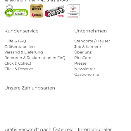
Kundenservice
Unternehmen
Hilfe & FAQ
Standorte / Häuser
Größentabellen
Job & Karriere
Versand & Lieferung
Über uns
Retouren & Reklamationen FAQ
PlusCard
Click & Collect
Presse
Click & Reserve
Newsletter
Gastronomie
Unsere Zahlungsarten
Klarna
Paypal
Mastercard
Visa
Diners
Eps
Shop
Applepay
Amazon
Gratis Versand* nach Österreich Internationaler