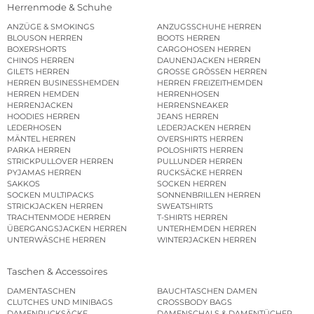
Herrenmode & Schuhe
ANZÜGE & SMOKINGS
ANZUGSSCHUHE HERREN
BLOUSON HERREN
BOOTS HERREN
BOXERSHORTS
CARGOHOSEN HERREN
CHINOS HERREN
DAUNENJACKEN HERREN
GILETS HERREN
GROSSE GRÖSSEN HERREN
HERREN BUSINESSHEMDEN
HERREN FREIZEITHEMDEN
HERREN HEMDEN
HERRENHOSEN
HERRENJACKEN
HERRENSNEAKER
HOODIES HERREN
JEANS HERREN
LEDERHOSEN
LEDERJACKEN HERREN
MÄNTEL HERREN
OVERSHIRTS HERREN
PARKA HERREN
POLOSHIRTS HERREN
STRICKPULLOVER HERREN
PULLUNDER HERREN
PYJAMAS HERREN
RUCKSÄCKE HERREN
SAKKOS
SOCKEN HERREN
SOCKEN MULTIPACKS
SONNENBRILLEN HERREN
STRICKJACKEN HERREN
SWEATSHIRTS
TRACHTENMODE HERREN
T-SHIRTS HERREN
ÜBERGANGSJACKEN HERREN
UNTERHEMDEN HERREN
UNTERWÄSCHE HERREN
WINTERJACKEN HERREN
Taschen & Accessoires
DAMENTASCHEN
BAUCHTASCHEN DAMEN
CLUTCHES UND MINIBAGS
CROSSBODY BAGS
DAMENRUCKSÄCKE
DAMENSCHALS & DAMENTÜCHER