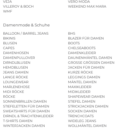
VEJA
VERO MODA
VILLEROY & BOCH
WEEKEND MAX MARA
WMF
Damenmode & Schuhe
BALLOON / BARREL JEANS
BHS
BIKINIS
BLAZER FÜR DAMEN
BLUSEN
BOOTS
CAPES
CHELSEABOOTS
DAMENHOSEN
DAMENKLEIDER
DAMENPULLOVER
DAUNENMÄNTEL DAMEN
DIRNDLBLUSEN
GROSSE GRÖSSEN DAMEN
HEMDBLUSEN
JACKEN FÜR DAMEN
JEANS DAMEN
KURZE RÖCKE
LANGE RÖCKE
LEGGINGS DAMEN
LOUNGEWEAR
MÄNTEL DAMEN
MARLENEHOSE
MAXIKLEIDER
MIDI RÖCKE
MIDIKLEIDER
RÖCKE
SHAPEWEAR DAMEN
SONNENBRILLEN DAMEN
STIEFEL DAMEN
STIEFELETTEN FÜR DAMEN
STRICKJACKEN DAMEN
SWEATSHIRTS FÜR DAMEN
SOCKEN DAMEN
DIRNDL & TRACHTENKLEIDER
TRENCHCOATS
T-SHIRTS DAMEN
WIDELEG JEANS
WINTERJACKEN DAMEN
WOLLMÄNTEL DAMEN