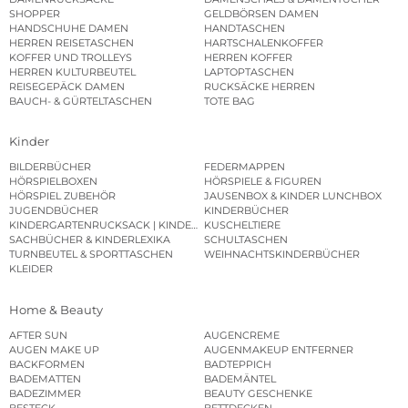
SHOPPER
GELDBÖRSEN DAMEN
HANDSCHUHE DAMEN
HANDTASCHEN
HERREN REISETASCHEN
HARTSCHALENKOFFER
KOFFER UND TROLLEYS
HERREN KOFFER
HERREN KULTURBEUTEL
LAPTOPTASCHEN
REISEGEPÄCK DAMEN
RUCKSÄCKE HERREN
BAUCH- & GÜRTELTASCHEN
TOTE BAG
Kinder
BILDERBÜCHER
FEDERMAPPEN
HÖRSPIELBOXEN
HÖRSPIELE & FIGUREN
HÖRSPIEL ZUBEHÖR
JAUSENBOX & KINDER LUNCHBOX
JUGENDBÜCHER
KINDERBÜCHER
KINDERGARTENRUCKSACK | KINDERGARTENBEUTEL
KUSCHELTIERE
SACHBÜCHER & KINDERLEXIKA
SCHULTASCHEN
TURNBEUTEL & SPORTTASCHEN
WEIHNACHTSKINDERBÜCHER
KLEIDER
Home & Beauty
AFTER SUN
AUGENCREME
AUGEN MAKE UP
AUGENMAKEUP ENTFERNER
BACKFORMEN
BADTEPPICH
BADEMATTEN
BADEMÄNTEL
BADEZIMMER
BEAUTY GESCHENKE
BESTECK
BETTDECKEN