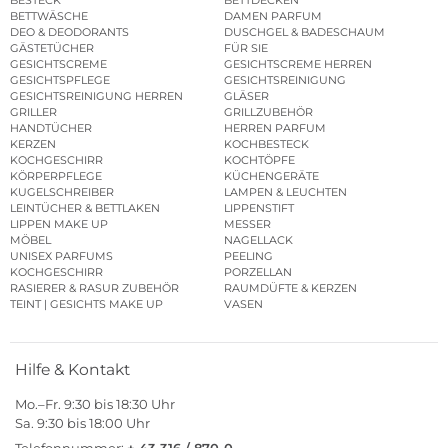
BETTWÄSCHE
DAMEN PARFUM
DEO & DEODORANTS
DUSCHGEL & BADESCHAUM
GÄSTETÜCHER
FÜR SIE
GESICHTSCREME
GESICHTSCREME HERREN
GESICHTSPFLEGE
GESICHTSREINIGUNG
GESICHTSREINIGUNG HERREN
GLÄSER
GRILLER
GRILLZUBEHÖR
HANDTÜCHER
HERREN PARFUM
KERZEN
KOCHBESTECK
KOCHGESCHIRR
KOCHTÖPFE
KÖRPERPFLEGE
KÜCHENGERÄTE
KUGELSCHREIBER
LAMPEN & LEUCHTEN
LEINTÜCHER & BETTLAKEN
LIPPENSTIFT
LIPPEN MAKE UP
MESSER
MÖBEL
NAGELLACK
UNISEX PARFUMS
PEELING
KOCHGESCHIRR
PORZELLAN
RASIERER & RASUR ZUBEHÖR
RAUMDÜFTE & KERZEN
TEINT | GESICHTS MAKE UP
VASEN
Hilfe & Kontakt
Mo.–Fr. 9:30 bis 18:30 Uhr
Sa. 9:30 bis 18:00 Uhr
Telefonnummer:
+ 43 316 / 870-0