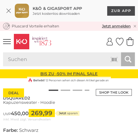
K&Ö & GIGASPORT APP
ZUR APP
Jetzt kostenlos downloaden
Pluscard Vorteile erhalten
KOSTENLOSER VERSAND* & RÜCKVERSAND
Jetzt anmelden
UNSERE APP
CLICK &
CLICK &
COLLECT
RESERVE
BIS ZU -50% IM FINAL SALE
Beliebt!
12 Personen sehen sich diesen Artikel gerade an
SHOP THE LOOK
DEAL
DSQUARED2
Kapuzensweater - Hoodie
269,99
450,00
Jetzt
sparen
UVP
inkl. Mwst zzgl.
Versandkosten
Farbe:
Schwarz