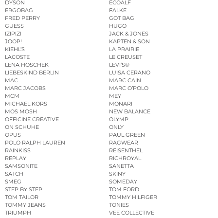
DYSON
ECOALF
ERGOBAG
FALKE
FRED PERRY
GOT BAG
GUESS
HUGO
IZIPIZI
JACK & JONES
JOOP!
KAPTEN & SON
KIEHL’S
LA PRAIRIE
LACOSTE
LE CREUSET
LENA HOSCHEK
LEVI’S®
LIEBESKIND BERLIN
LUISA CERANO
MAC
MARC CAIN
MARC JACOBS
MARC O’POLO
MCM
MEY
MICHAEL KORS
MONARI
MOS MOSH
NEW BALANCE
OFFICINE CREATIVE
OLYMP
ON SCHUHE
ONLY
OPUS
PAUL GREEN
POLO RALPH LAUREN
RAGWEAR
RAINKISS
REISENTHEL
REPLAY
RICHROYAL
SAMSONITE
SANETTA
SATCH
SKINY
SMEG
SOMEDAY
STEP BY STEP
TOM FORD
TOM TAILOR
TOMMY HILFIGER
TOMMY JEANS
TONIES
TRIUMPH
VEE COLLECTIVE