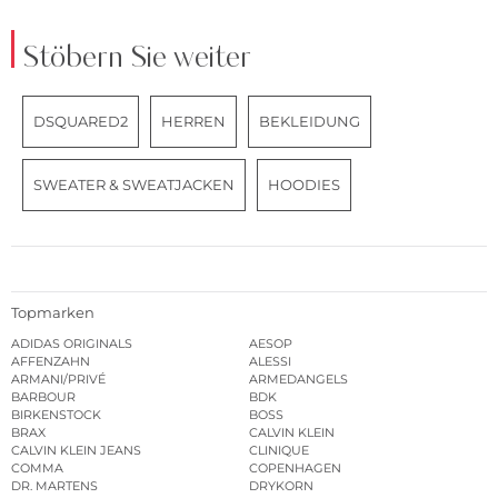
Stöbern Sie weiter
DSQUARED2
HERREN
BEKLEIDUNG
SWEATER & SWEATJACKEN
HOODIES
Topmarken
ADIDAS ORIGINALS
AESOP
AFFENZAHN
ALESSI
ARMANI/PRIVÉ
ARMEDANGELS
BARBOUR
BDK
BIRKENSTOCK
BOSS
BRAX
CALVIN KLEIN
CALVIN KLEIN JEANS
CLINIQUE
COMMA
COPENHAGEN
DR. MARTENS
DRYKORN