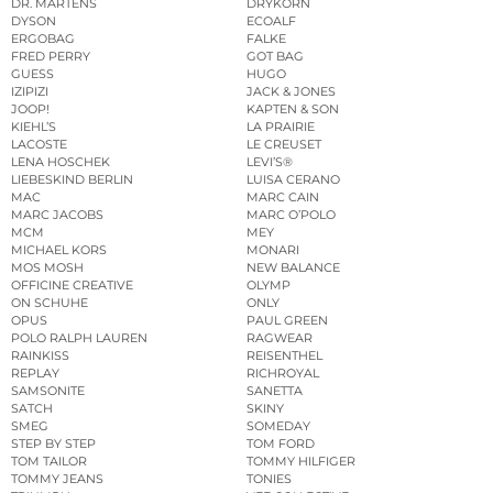
DR. MARTENS
DRYKORN
DYSON
ECOALF
ERGOBAG
FALKE
FRED PERRY
GOT BAG
GUESS
HUGO
IZIPIZI
JACK & JONES
JOOP!
KAPTEN & SON
KIEHL’S
LA PRAIRIE
LACOSTE
LE CREUSET
LENA HOSCHEK
LEVI’S®
LIEBESKIND BERLIN
LUISA CERANO
MAC
MARC CAIN
MARC JACOBS
MARC O’POLO
MCM
MEY
MICHAEL KORS
MONARI
MOS MOSH
NEW BALANCE
OFFICINE CREATIVE
OLYMP
ON SCHUHE
ONLY
OPUS
PAUL GREEN
POLO RALPH LAUREN
RAGWEAR
RAINKISS
REISENTHEL
REPLAY
RICHROYAL
SAMSONITE
SANETTA
SATCH
SKINY
SMEG
SOMEDAY
STEP BY STEP
TOM FORD
TOM TAILOR
TOMMY HILFIGER
TOMMY JEANS
TONIES