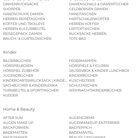
DAMENRUCKSÄCKE
DAMENSCHALS & DAMENTÜCHER
SHOPPER
GELDBÖRSEN DAMEN
HANDSCHUHE DAMEN
HANDTASCHEN
HERREN REISETASCHEN
HARTSCHALENKOFFER
KOFFER UND TROLLEYS
HERREN KOFFER
HERREN KULTURBEUTEL
LAPTOPTASCHEN
REISEGEPÄCK DAMEN
RUCKSÄCKE HERREN
BAUCH- & GÜRTELTASCHEN
TOTE BAG
Kinder
BILDERBÜCHER
FEDERMAPPEN
HÖRSPIELBOXEN
HÖRSPIELE & FIGUREN
HÖRSPIEL ZUBEHÖR
JAUSENBOX & KINDER LUNCHBOX
JUGENDBÜCHER
KINDERBÜCHER
KINDERGARTENRUCKSACK | KINDERGARTENBEUTEL
KUSCHELTIERE
SACHBÜCHER & KINDERLEXIKA
SCHULTASCHEN
TURNBEUTEL & SPORTTASCHEN
WEIHNACHTSKINDERBÜCHER
KLEIDER
Home & Beauty
AFTER SUN
AUGENCREME
AUGEN MAKE UP
AUGENMAKEUP ENTFERNER
BACKFORMEN
BADTEPPICH
BADEMATTEN
BADEMÄNTEL
BADEZIMMER
BEAUTY GESCHENKE