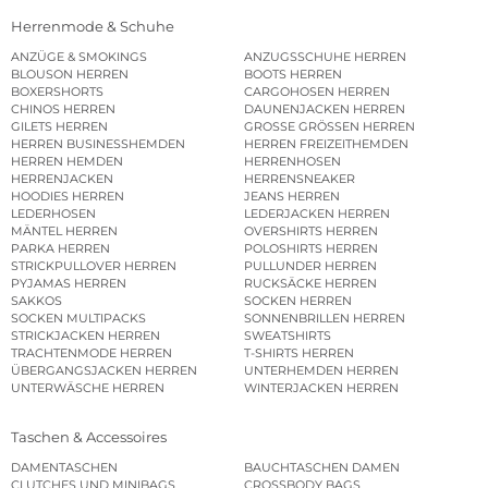
Herrenmode & Schuhe
ANZÜGE & SMOKINGS
ANZUGSSCHUHE HERREN
BLOUSON HERREN
BOOTS HERREN
BOXERSHORTS
CARGOHOSEN HERREN
CHINOS HERREN
DAUNENJACKEN HERREN
GILETS HERREN
GROSSE GRÖSSEN HERREN
HERREN BUSINESSHEMDEN
HERREN FREIZEITHEMDEN
HERREN HEMDEN
HERRENHOSEN
HERRENJACKEN
HERRENSNEAKER
HOODIES HERREN
JEANS HERREN
LEDERHOSEN
LEDERJACKEN HERREN
MÄNTEL HERREN
OVERSHIRTS HERREN
PARKA HERREN
POLOSHIRTS HERREN
STRICKPULLOVER HERREN
PULLUNDER HERREN
PYJAMAS HERREN
RUCKSÄCKE HERREN
SAKKOS
SOCKEN HERREN
SOCKEN MULTIPACKS
SONNENBRILLEN HERREN
STRICKJACKEN HERREN
SWEATSHIRTS
TRACHTENMODE HERREN
T-SHIRTS HERREN
ÜBERGANGSJACKEN HERREN
UNTERHEMDEN HERREN
UNTERWÄSCHE HERREN
WINTERJACKEN HERREN
Taschen & Accessoires
DAMENTASCHEN
BAUCHTASCHEN DAMEN
CLUTCHES UND MINIBAGS
CROSSBODY BAGS