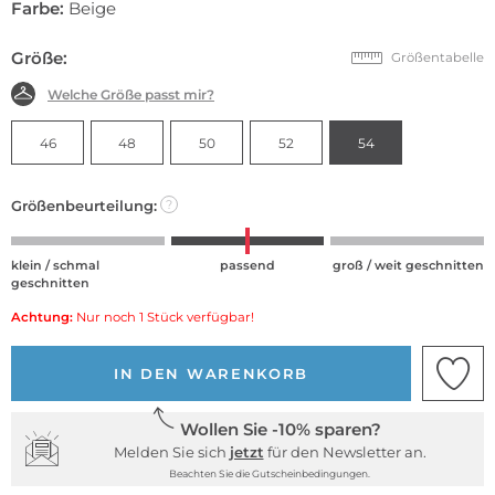
Farbe:
Beige
Größe:
Größentabelle
Welche Größe passt mir?
46
48
50
52
54
Größenbeurteilung:
?
klein / schmal
passend
groß / weit geschnitten
geschnitten
Achtung:
Nur noch 1 Stück verfügbar!
IN DEN WARENKORB
Wollen Sie -10% sparen?
Melden Sie sich
jetzt
für den Newsletter an.
Beachten Sie die Gutscheinbedingungen.