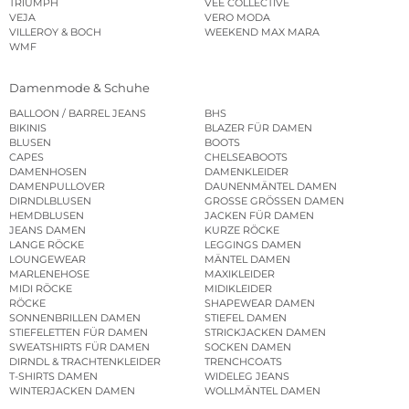
TRIUMPH
VEE COLLECTIVE
VEJA
VERO MODA
VILLEROY & BOCH
WEEKEND MAX MARA
WMF
Damenmode & Schuhe
BALLOON / BARREL JEANS
BHS
BIKINIS
BLAZER FÜR DAMEN
BLUSEN
BOOTS
CAPES
CHELSEABOOTS
DAMENHOSEN
DAMENKLEIDER
DAMENPULLOVER
DAUNENMÄNTEL DAMEN
DIRNDLBLUSEN
GROSSE GRÖSSEN DAMEN
HEMDBLUSEN
JACKEN FÜR DAMEN
JEANS DAMEN
KURZE RÖCKE
LANGE RÖCKE
LEGGINGS DAMEN
LOUNGEWEAR
MÄNTEL DAMEN
MARLENEHOSE
MAXIKLEIDER
MIDI RÖCKE
MIDIKLEIDER
RÖCKE
SHAPEWEAR DAMEN
SONNENBRILLEN DAMEN
STIEFEL DAMEN
STIEFELETTEN FÜR DAMEN
STRICKJACKEN DAMEN
SWEATSHIRTS FÜR DAMEN
SOCKEN DAMEN
DIRNDL & TRACHTENKLEIDER
TRENCHCOATS
T-SHIRTS DAMEN
WIDELEG JEANS
WINTERJACKEN DAMEN
WOLLMÄNTEL DAMEN