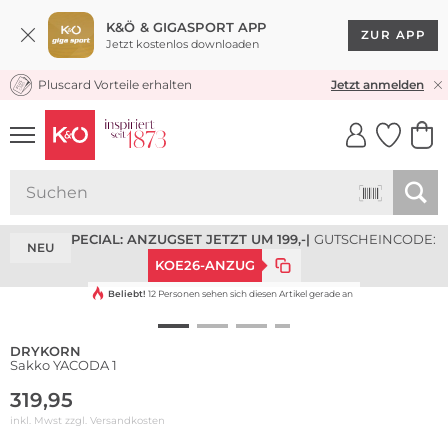
K&Ö & GIGASPORT APP
ZUR APP
Jetzt kostenlos downloaden
Pluscard Vorteile erhalten
KOSTENLOSER VERSAND* & RÜCKVERSAND
Jetzt anmelden
UNSERE APP
CLICK &
CLICK &
COLLECT
RESERVE
ANZUGSPECIAL: ANZUGSET JETZT UM 199,-
|
GUTSCHEINCODE:
NEU
KOE26-ANZUG
Beliebt!
12 Personen sehen sich diesen Artikel gerade an
DRYKORN
Sakko YACODA 1
319,95
inkl. Mwst zzgl.
Versandkosten