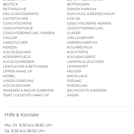
BESTECK
BETTDECKEN
BETTWÄSCHE
DAMEN PARFUM
DEO & DEODORANTS
DUSCHGEL & BADESCHAUM
GÄSTETÜCHER
FÜR SIE
GESICHTSCREME
GESICHTSCREME HERREN
GESICHTSPFLEGE
GESICHTSREINIGUNG
GESICHTSREINIGUNG HERREN
GLÄSER
GRILLER
GRILLZUBEHÖR
HANDTÜCHER
HERREN PARFUM
KERZEN
KOCHBESTECK
KOCHGESCHIRR
KOCHTÖPFE
KÖRPERPFLEGE
KÜCHENGERÄTE
KUGELSCHREIBER
LAMPEN & LEUCHTEN
LEINTÜCHER & BETTLAKEN
LIPPENSTIFT
LIPPEN MAKE UP
MESSER
MÖBEL
NAGELLACK
UNISEX PARFUMS
PEELING
KOCHGESCHIRR
PORZELLAN
RASIERER & RASUR ZUBEHÖR
RAUMDÜFTE & KERZEN
TEINT | GESICHTS MAKE UP
VASEN
Hilfe & Kontakt
Mo.–Fr. 9:30 bis 18:30 Uhr
Sa. 9:30 bis 18:00 Uhr