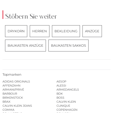
Stöbern Sie weiter
DRYKORN
HERREN
BEKLEIDUNG
ANZÜGE
BAUKASTEN ANZÜGE
BAUKASTEN SAKKOS
Topmarken
ADIDAS ORIGINALS
AESOP
AFFENZAHN
ALESSI
ARMANI/PRIVÉ
ARMEDANGELS
BARBOUR
BDK
BIRKENSTOCK
BOSS
BRAX
CALVIN KLEIN
CALVIN KLEIN JEANS
CLINIQUE
COMMA
COPENHAGEN