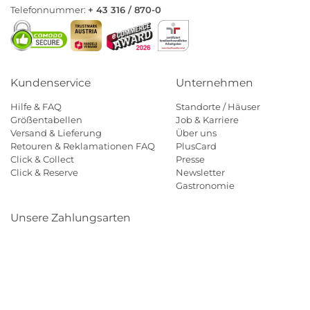
Telefonnummer:
+ 43 316 / 870-0
Kundenservice
Unternehmen
Hilfe & FAQ
Standorte / Häuser
Größentabellen
Job & Karriere
Versand & Lieferung
Über uns
Retouren & Reklamationen FAQ
PlusCard
Click & Collect
Presse
Click & Reserve
Newsletter
Gastronomie
Unsere Zahlungsarten
Klarna
Paypal
Mastercard
Visa
Diners
Eps
Shop
Applepay
Amazon