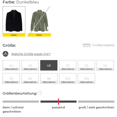
Farbe:
Dunkelblau
DEAL
DEAL
Größe:
Größentabelle
Welche Größe passt mir?
44
46
48
50
52
54
Alternativen
Alternativen
Alternativen
Alternativen
Alternativen
90
94
98
102
106
Alternativen
Alternativen
Alternativen
Alternativen
Alternativen
Größenbeurteilung:
?
klein / schmal
passend
groß / weit geschnitten
geschnitten