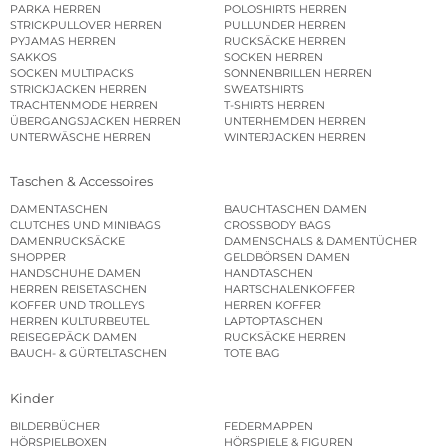
PARKA HERREN
POLOSHIRTS HERREN
STRICKPULLOVER HERREN
PULLUNDER HERREN
PYJAMAS HERREN
RUCKSÄCKE HERREN
SAKKOS
SOCKEN HERREN
SOCKEN MULTIPACKS
SONNENBRILLEN HERREN
STRICKJACKEN HERREN
SWEATSHIRTS
TRACHTENMODE HERREN
T-SHIRTS HERREN
ÜBERGANGSJACKEN HERREN
UNTERHEMDEN HERREN
UNTERWÄSCHE HERREN
WINTERJACKEN HERREN
Taschen & Accessoires
DAMENTASCHEN
BAUCHTASCHEN DAMEN
CLUTCHES UND MINIBAGS
CROSSBODY BAGS
DAMENRUCKSÄCKE
DAMENSCHALS & DAMENTÜCHER
SHOPPER
GELDBÖRSEN DAMEN
HANDSCHUHE DAMEN
HANDTASCHEN
HERREN REISETASCHEN
HARTSCHALENKOFFER
KOFFER UND TROLLEYS
HERREN KOFFER
HERREN KULTURBEUTEL
LAPTOPTASCHEN
REISEGEPÄCK DAMEN
RUCKSÄCKE HERREN
BAUCH- & GÜRTELTASCHEN
TOTE BAG
Kinder
BILDERBÜCHER
FEDERMAPPEN
HÖRSPIELBOXEN
HÖRSPIELE & FIGUREN