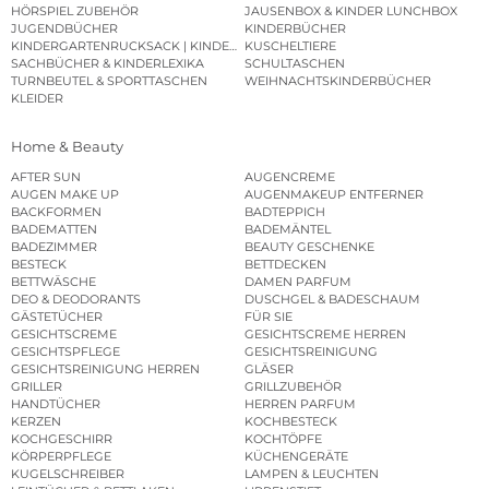
HÖRSPIEL ZUBEHÖR
JAUSENBOX & KINDER LUNCHBOX
JUGENDBÜCHER
KINDERBÜCHER
KINDERGARTENRUCKSACK | KINDERGARTENBEUTEL
KUSCHELTIERE
SACHBÜCHER & KINDERLEXIKA
SCHULTASCHEN
TURNBEUTEL & SPORTTASCHEN
WEIHNACHTSKINDERBÜCHER
KLEIDER
Home & Beauty
AFTER SUN
AUGENCREME
AUGEN MAKE UP
AUGENMAKEUP ENTFERNER
BACKFORMEN
BADTEPPICH
BADEMATTEN
BADEMÄNTEL
BADEZIMMER
BEAUTY GESCHENKE
BESTECK
BETTDECKEN
BETTWÄSCHE
DAMEN PARFUM
DEO & DEODORANTS
DUSCHGEL & BADESCHAUM
GÄSTETÜCHER
FÜR SIE
GESICHTSCREME
GESICHTSCREME HERREN
GESICHTSPFLEGE
GESICHTSREINIGUNG
GESICHTSREINIGUNG HERREN
GLÄSER
GRILLER
GRILLZUBEHÖR
HANDTÜCHER
HERREN PARFUM
KERZEN
KOCHBESTECK
KOCHGESCHIRR
KOCHTÖPFE
KÖRPERPFLEGE
KÜCHENGERÄTE
KUGELSCHREIBER
LAMPEN & LEUCHTEN