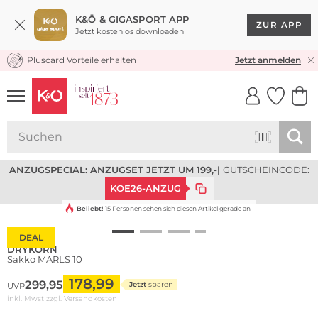
K&Ö & GIGASPORT APP
ZUR APP
Jetzt kostenlos downloaden
Pluscard Vorteile erhalten
KOSTENLOSER VERSAND* & RÜCKVERSAND
Jetzt anmelden
UNSERE APP
CLICK &
CLICK &
COLLECT
RESERVE
ANZUGSPECIAL: ANZUGSET JETZT UM 199,-
|
GUTSCHEINCODE:
KOE26-ANZUG
Beliebt!
15 Personen sehen sich diesen Artikel gerade an
DEAL
DRYKORN
Sakko MARLS 10
178,99
299,95
Jetzt
sparen
UVP
inkl. Mwst zzgl.
Versandkosten