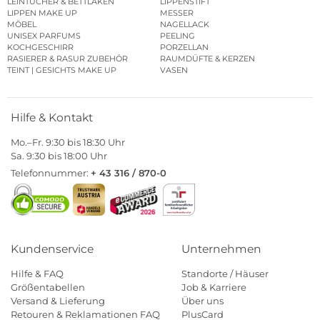
LEINTÜCHER & BETTLAKEN
LIPPENSTIFT
LIPPEN MAKE UP
MESSER
MÖBEL
NAGELLACK
UNISEX PARFUMS
PEELING
KOCHGESCHIRR
PORZELLAN
RASIERER & RASUR ZUBEHÖR
RAUMDÜFTE & KERZEN
TEINT | GESICHTS MAKE UP
VASEN
Hilfe & Kontakt
Mo.–Fr. 9:30 bis 18:30 Uhr
Sa. 9:30 bis 18:00 Uhr
Telefonnummer:
+ 43 316 / 870-0
Kundenservice
Unternehmen
Hilfe & FAQ
Standorte / Häuser
Größentabellen
Job & Karriere
Versand & Lieferung
Über uns
Retouren & Reklamationen FAQ
PlusCard