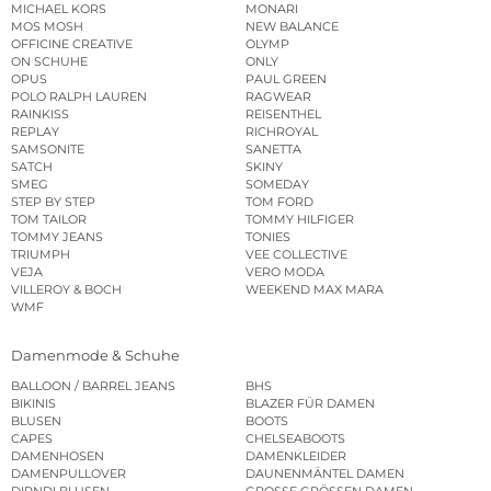
MICHAEL KORS
MONARI
MOS MOSH
NEW BALANCE
OFFICINE CREATIVE
OLYMP
ON SCHUHE
ONLY
OPUS
PAUL GREEN
POLO RALPH LAUREN
RAGWEAR
RAINKISS
REISENTHEL
REPLAY
RICHROYAL
SAMSONITE
SANETTA
SATCH
SKINY
SMEG
SOMEDAY
STEP BY STEP
TOM FORD
TOM TAILOR
TOMMY HILFIGER
TOMMY JEANS
TONIES
TRIUMPH
VEE COLLECTIVE
VEJA
VERO MODA
VILLEROY & BOCH
WEEKEND MAX MARA
WMF
Damenmode & Schuhe
BALLOON / BARREL JEANS
BHS
BIKINIS
BLAZER FÜR DAMEN
BLUSEN
BOOTS
CAPES
CHELSEABOOTS
DAMENHOSEN
DAMENKLEIDER
DAMENPULLOVER
DAUNENMÄNTEL DAMEN