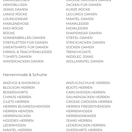
DIRNDLBLUSEN
GROSSE GRÖSSEN DAMEN
HEMDBLUSEN
JACKEN FÜR DAMEN
JEANS DAMEN
KURZE RÖCKE
LANGE RÖCKE
LEGGINGS DAMEN
LOUNGEWEAR
MÄNTEL DAMEN
MARLENEHOSE
MAXIKLEIDER
MIDI RÖCKE
MIDIKLEIDER
RÖCKE
SHAPEWEAR DAMEN
SONNENBRILLEN DAMEN
STIEFEL DAMEN
STIEFELETTEN FÜR DAMEN
STRICKJACKEN DAMEN
SWEATSHIRTS FÜR DAMEN
SOCKEN DAMEN
DIRNDL & TRACHTENKLEIDER
TRENCHCOATS
T-SHIRTS DAMEN
WIDELEG JEANS
WINTERJACKEN DAMEN
WOLLMÄNTEL DAMEN
Herrenmode & Schuhe
ANZÜGE & SMOKINGS
ANZUGSSCHUHE HERREN
BLOUSON HERREN
BOOTS HERREN
BOXERSHORTS
CARGOHOSEN HERREN
CHINOS HERREN
DAUNENJACKEN HERREN
GILETS HERREN
GROSSE GRÖSSEN HERREN
HERREN BUSINESSHEMDEN
HERREN FREIZEITHEMDEN
HERREN HEMDEN
HERRENHOSEN
HERRENJACKEN
HERRENSNEAKER
HOODIES HERREN
JEANS HERREN
LEDERHOSEN
LEDERJACKEN HERREN
MÄNTEL HERREN
OVERSHIRTS HERREN