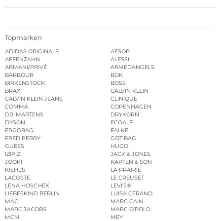
Topmarken
ADIDAS ORIGINALS
AESOP
AFFENZAHN
ALESSI
ARMANI/PRIVÉ
ARMEDANGELS
BARBOUR
BDK
BIRKENSTOCK
BOSS
BRAX
CALVIN KLEIN
CALVIN KLEIN JEANS
CLINIQUE
COMMA
COPENHAGEN
DR. MARTENS
DRYKORN
DYSON
ECOALF
ERGOBAG
FALKE
FRED PERRY
GOT BAG
GUESS
HUGO
IZIPIZI
JACK & JONES
JOOP!
KAPTEN & SON
KIEHL’S
LA PRAIRIE
LACOSTE
LE CREUSET
LENA HOSCHEK
LEVI’S®
LIEBESKIND BERLIN
LUISA CERANO
MAC
MARC CAIN
MARC JACOBS
MARC O’POLO
MCM
MEY