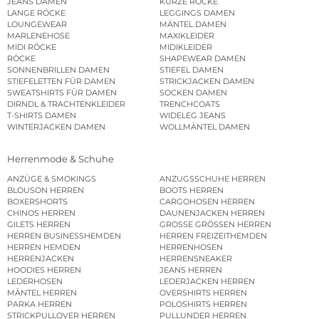
JEANS DAMEN
KURZE RÖCKE
LANGE RÖCKE
LEGGINGS DAMEN
LOUNGEWEAR
MÄNTEL DAMEN
MARLENEHOSE
MAXIKLEIDER
MIDI RÖCKE
MIDIKLEIDER
RÖCKE
SHAPEWEAR DAMEN
SONNENBRILLEN DAMEN
STIEFEL DAMEN
STIEFELETTEN FÜR DAMEN
STRICKJACKEN DAMEN
SWEATSHIRTS FÜR DAMEN
SOCKEN DAMEN
DIRNDL & TRACHTENKLEIDER
TRENCHCOATS
T-SHIRTS DAMEN
WIDELEG JEANS
WINTERJACKEN DAMEN
WOLLMÄNTEL DAMEN
Herrenmode & Schuhe
ANZÜGE & SMOKINGS
ANZUGSSCHUHE HERREN
BLOUSON HERREN
BOOTS HERREN
BOXERSHORTS
CARGOHOSEN HERREN
CHINOS HERREN
DAUNENJACKEN HERREN
GILETS HERREN
GROSSE GRÖSSEN HERREN
HERREN BUSINESSHEMDEN
HERREN FREIZEITHEMDEN
HERREN HEMDEN
HERRENHOSEN
HERRENJACKEN
HERRENSNEAKER
HOODIES HERREN
JEANS HERREN
LEDERHOSEN
LEDERJACKEN HERREN
MÄNTEL HERREN
OVERSHIRTS HERREN
PARKA HERREN
POLOSHIRTS HERREN
STRICKPULLOVER HERREN
PULLUNDER HERREN