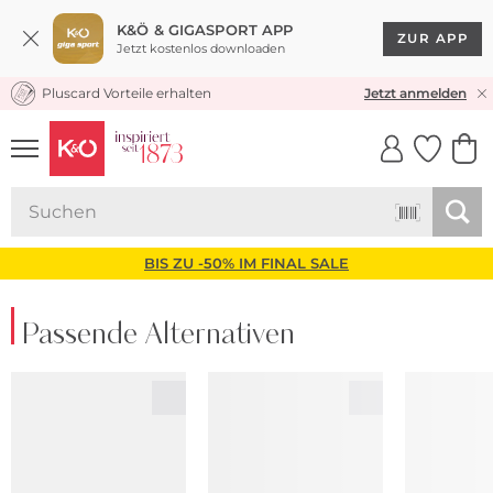
K&Ö & GIGASPORT APP
ZUR APP
Jetzt kostenlos downloaden
Pluscard Vorteile erhalten
KOSTENLOSER VERSAND* & RÜCKVERSAND
Jetzt anmelden
UNSERE APP
CLICK &
CLICK &
COLLECT
RESERVE
BIS ZU -50% IM FINAL SALE
Passende Alternativen