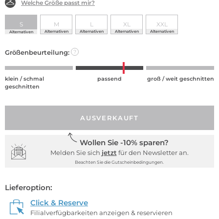
Welche Größe passt mir?
S
M
L
XL
XXL
Alternativen
Alternativen
Alternativen
Alternativen
Alternativen
Größenbeurteilung:
?
klein / schmal
passend
groß / weit geschnitten
geschnitten
AUSVERKAUFT
Wollen Sie -10% sparen?
Melden Sie sich
jetzt
für den Newsletter an.
Beachten Sie die Gutscheinbedingungen.
Lieferoption:
Click & Reserve
Filialverfügbarkeiten anzeigen & reservieren