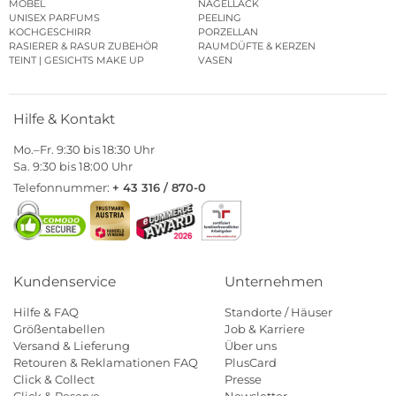
MÖBEL
NAGELLACK
UNISEX PARFUMS
PEELING
KOCHGESCHIRR
PORZELLAN
RASIERER & RASUR ZUBEHÖR
RAUMDÜFTE & KERZEN
TEINT | GESICHTS MAKE UP
VASEN
Hilfe & Kontakt
Mo.–Fr. 9:30 bis 18:30 Uhr
Sa. 9:30 bis 18:00 Uhr
Telefonnummer:
+ 43 316 / 870-0
Kundenservice
Unternehmen
Hilfe & FAQ
Standorte / Häuser
Größentabellen
Job & Karriere
Versand & Lieferung
Über uns
Retouren & Reklamationen FAQ
PlusCard
Click & Collect
Presse
Click & Reserve
Newsletter