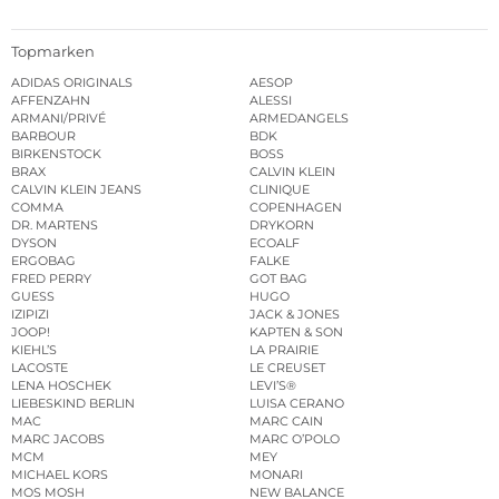
Topmarken
ADIDAS ORIGINALS
AESOP
AFFENZAHN
ALESSI
ARMANI/PRIVÉ
ARMEDANGELS
BARBOUR
BDK
BIRKENSTOCK
BOSS
BRAX
CALVIN KLEIN
CALVIN KLEIN JEANS
CLINIQUE
COMMA
COPENHAGEN
DR. MARTENS
DRYKORN
DYSON
ECOALF
ERGOBAG
FALKE
FRED PERRY
GOT BAG
GUESS
HUGO
IZIPIZI
JACK & JONES
JOOP!
KAPTEN & SON
KIEHL’S
LA PRAIRIE
LACOSTE
LE CREUSET
LENA HOSCHEK
LEVI’S®
LIEBESKIND BERLIN
LUISA CERANO
MAC
MARC CAIN
MARC JACOBS
MARC O’POLO
MCM
MEY
MICHAEL KORS
MONARI
MOS MOSH
NEW BALANCE