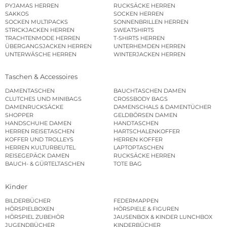
PYJAMAS HERREN
RUCKSÄCKE HERREN
SAKKOS
SOCKEN HERREN
SOCKEN MULTIPACKS
SONNENBRILLEN HERREN
STRICKJACKEN HERREN
SWEATSHIRTS
TRACHTENMODE HERREN
T-SHIRTS HERREN
ÜBERGANGSJACKEN HERREN
UNTERHEMDEN HERREN
UNTERWÄSCHE HERREN
WINTERJACKEN HERREN
Taschen & Accessoires
DAMENTASCHEN
BAUCHTASCHEN DAMEN
CLUTCHES UND MINIBAGS
CROSSBODY BAGS
DAMENRUCKSÄCKE
DAMENSCHALS & DAMENTÜCHER
SHOPPER
GELDBÖRSEN DAMEN
HANDSCHUHE DAMEN
HANDTASCHEN
HERREN REISETASCHEN
HARTSCHALENKOFFER
KOFFER UND TROLLEYS
HERREN KOFFER
HERREN KULTURBEUTEL
LAPTOPTASCHEN
REISEGEPÄCK DAMEN
RUCKSÄCKE HERREN
BAUCH- & GÜRTELTASCHEN
TOTE BAG
Kinder
BILDERBÜCHER
FEDERMAPPEN
HÖRSPIELBOXEN
HÖRSPIELE & FIGUREN
HÖRSPIEL ZUBEHÖR
JAUSENBOX & KINDER LUNCHBOX
JUGENDBÜCHER
KINDERBÜCHER