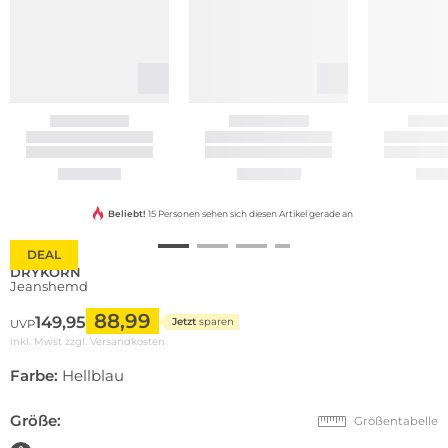
Beliebt!
15 Personen sehen sich diesen Artikel gerade an
DEAL
DRYKORN
Jeanshemd
88,99
149,95
Jetzt
sparen
UVP
inkl. Mwst zzgl.
Versandkosten
Farbe:
Hellblau
Größe:
Größentabelle