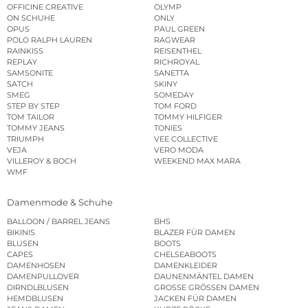
OFFICINE CREATIVE
OLYMP
ON SCHUHE
ONLY
OPUS
PAUL GREEN
POLO RALPH LAUREN
RAGWEAR
RAINKISS
REISENTHEL
REPLAY
RICHROYAL
SAMSONITE
SANETTA
SATCH
SKINY
SMEG
SOMEDAY
STEP BY STEP
TOM FORD
TOM TAILOR
TOMMY HILFIGER
TOMMY JEANS
TONIES
TRIUMPH
VEE COLLECTIVE
VEJA
VERO MODA
VILLEROY & BOCH
WEEKEND MAX MARA
WMF
Damenmode & Schuhe
BALLOON / BARREL JEANS
BHS
BIKINIS
BLAZER FÜR DAMEN
BLUSEN
BOOTS
CAPES
CHELSEABOOTS
DAMENHOSEN
DAMENKLEIDER
DAMENPULLOVER
DAUNENMÄNTEL DAMEN
DIRNDLBLUSEN
GROSSE GRÖSSEN DAMEN
HEMDBLUSEN
JACKEN FÜR DAMEN