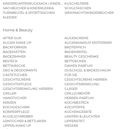
KINDERGARTENRUCKSACK | KINDERGARTENBEUTEL
KUSCHELTIERE
SACHBÜCHER & KINDERLEXIKA
SCHULTASCHEN
TURNBEUTEL & SPORTTASCHEN
WEIHNACHTSKINDERBÜCHER
KLEIDER
Home & Beauty
AFTER SUN
AUGENCREME
AUGEN MAKE UP
AUGENMAKEUP ENTFERNER
BACKFORMEN
BADTEPPICH
BADEMATTEN
BADEMÄNTEL
BADEZIMMER
BEAUTY GESCHENKE
BESTECK
BETTDECKEN
BETTWÄSCHE
DAMEN PARFUM
DEO & DEODORANTS
DUSCHGEL & BADESCHAUM
GÄSTETÜCHER
FÜR SIE
GESICHTSCREME
GESICHTSCREME HERREN
GESICHTSPFLEGE
GESICHTSREINIGUNG
GESICHTSREINIGUNG HERREN
GLÄSER
GRILLER
GRILLZUBEHÖR
HANDTÜCHER
HERREN PARFUM
KERZEN
KOCHBESTECK
KOCHGESCHIRR
KOCHTÖPFE
KÖRPERPFLEGE
KÜCHENGERÄTE
KUGELSCHREIBER
LAMPEN & LEUCHTEN
LEINTÜCHER & BETTLAKEN
LIPPENSTIFT
LIPPEN MAKE UP
MESSER