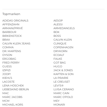
Topmarken
ADIDAS ORIGINALS
AESOP
AFFENZAHN
ALESSI
ARMANI/PRIVÉ
ARMEDANGELS
BARBOUR
BDK
BIRKENSTOCK
BOSS
BRAX
CALVIN KLEIN
CALVIN KLEIN JEANS
CLINIQUE
COMMA
COPENHAGEN
DR. MARTENS
DRYKORN
DYSON
ECOALF
ERGOBAG
FALKE
FRED PERRY
GOT BAG
GUESS
HUGO
IZIPIZI
JACK & JONES
JOOP!
KAPTEN & SON
KIEHL’S
LA PRAIRIE
LACOSTE
LE CREUSET
LENA HOSCHEK
LEVI’S®
LIEBESKIND BERLIN
LUISA CERANO
MAC
MARC CAIN
MARC JACOBS
MARC O’POLO
MCM
MEY
MICHAEL KORS
MONARI