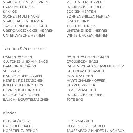
STRICKPULLOVER HERREN
PULLUNDER HERREN
PYJAMAS HERREN
RUCKSÄCKE HERREN
SAKKOS
SOCKEN HERREN
SOCKEN MULTIPACKS
SONNENBRILLEN HERREN
STRICKJACKEN HERREN
SWEATSHIRTS
TRACHTENMODE HERREN
T-SHIRTS HERREN
ÜBERGANGSJACKEN HERREN
UNTERHEMDEN HERREN
UNTERWÄSCHE HERREN
WINTERJACKEN HERREN
Taschen & Accessoires
DAMENTASCHEN
BAUCHTASCHEN DAMEN
CLUTCHES UND MINIBAGS
CROSSBODY BAGS
DAMENRUCKSÄCKE
DAMENSCHALS & DAMENTÜCHER
SHOPPER
GELDBÖRSEN DAMEN
HANDSCHUHE DAMEN
HANDTASCHEN
HERREN REISETASCHEN
HARTSCHALENKOFFER
KOFFER UND TROLLEYS
HERREN KOFFER
HERREN KULTURBEUTEL
LAPTOPTASCHEN
REISEGEPÄCK DAMEN
RUCKSÄCKE HERREN
BAUCH- & GÜRTELTASCHEN
TOTE BAG
Kinder
BILDERBÜCHER
FEDERMAPPEN
HÖRSPIELBOXEN
HÖRSPIELE & FIGUREN
HÖRSPIEL ZUBEHÖR
JAUSENBOX & KINDER LUNCHBOX