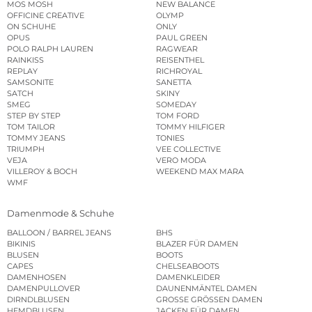
MOS MOSH
NEW BALANCE
OFFICINE CREATIVE
OLYMP
ON SCHUHE
ONLY
OPUS
PAUL GREEN
POLO RALPH LAUREN
RAGWEAR
RAINKISS
REISENTHEL
REPLAY
RICHROYAL
SAMSONITE
SANETTA
SATCH
SKINY
SMEG
SOMEDAY
STEP BY STEP
TOM FORD
TOM TAILOR
TOMMY HILFIGER
TOMMY JEANS
TONIES
TRIUMPH
VEE COLLECTIVE
VEJA
VERO MODA
VILLEROY & BOCH
WEEKEND MAX MARA
WMF
Damenmode & Schuhe
BALLOON / BARREL JEANS
BHS
BIKINIS
BLAZER FÜR DAMEN
BLUSEN
BOOTS
CAPES
CHELSEABOOTS
DAMENHOSEN
DAMENKLEIDER
DAMENPULLOVER
DAUNENMÄNTEL DAMEN
DIRNDLBLUSEN
GROSSE GRÖSSEN DAMEN
HEMDBLUSEN
JACKEN FÜR DAMEN