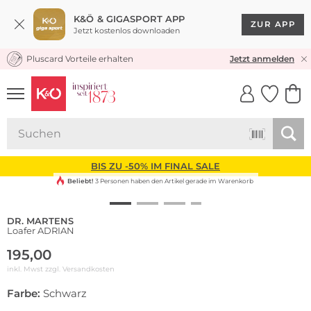
K&Ö & GIGASPORT APP
ZUR APP
Jetzt kostenlos downloaden
Pluscard Vorteile erhalten
KOSTENLOSER VERSAND* & RÜCKVERSAND
Jetzt anmelden
UNSERE APP
CLICK &
CLICK &
COLLECT
RESERVE
BIS ZU -50% IM FINAL SALE
Beliebt!
3 Personen haben den Artikel gerade im Warenkorb
DR. MARTENS
Loafer ADRIAN
195,00
inkl. Mwst zzgl.
Versandkosten
Farbe:
Schwarz