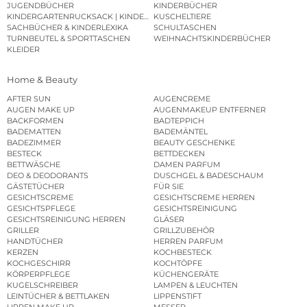
JUGENDBÜCHER
KINDERBÜCHER
KINDERGARTENRUCKSACK | KINDERGARTENBEUTEL
KUSCHELTIERE
SACHBÜCHER & KINDERLEXIKA
SCHULTASCHEN
TURNBEUTEL & SPORTTASCHEN
WEIHNACHTSKINDERBÜCHER
KLEIDER
Home & Beauty
AFTER SUN
AUGENCREME
AUGEN MAKE UP
AUGENMAKEUP ENTFERNER
BACKFORMEN
BADTEPPICH
BADEMATTEN
BADEMÄNTEL
BADEZIMMER
BEAUTY GESCHENKE
BESTECK
BETTDECKEN
BETTWÄSCHE
DAMEN PARFUM
DEO & DEODORANTS
DUSCHGEL & BADESCHAUM
GÄSTETÜCHER
FÜR SIE
GESICHTSCREME
GESICHTSCREME HERREN
GESICHTSPFLEGE
GESICHTSREINIGUNG
GESICHTSREINIGUNG HERREN
GLÄSER
GRILLER
GRILLZUBEHÖR
HANDTÜCHER
HERREN PARFUM
KERZEN
KOCHBESTECK
KOCHGESCHIRR
KOCHTÖPFE
KÖRPERPFLEGE
KÜCHENGERÄTE
KUGELSCHREIBER
LAMPEN & LEUCHTEN
LEINTÜCHER & BETTLAKEN
LIPPENSTIFT