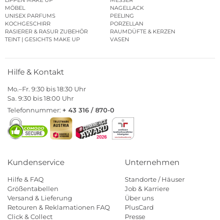
LIPPEN MAKE UP
MESSER
MÖBEL
NAGELLACK
UNISEX PARFUMS
PEELING
KOCHGESCHIRR
PORZELLAN
RASIERER & RASUR ZUBEHÖR
RAUMDÜFTE & KERZEN
TEINT | GESICHTS MAKE UP
VASEN
Hilfe & Kontakt
Mo.–Fr. 9:30 bis 18:30 Uhr
Sa. 9:30 bis 18:00 Uhr
Telefonnummer:
+ 43 316 / 870-0
Kundenservice
Unternehmen
Hilfe & FAQ
Standorte / Häuser
Größentabellen
Job & Karriere
Versand & Lieferung
Über uns
Retouren & Reklamationen FAQ
PlusCard
Click & Collect
Presse