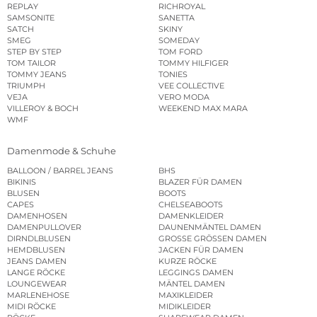
REPLAY
RICHROYAL
SAMSONITE
SANETTA
SATCH
SKINY
SMEG
SOMEDAY
STEP BY STEP
TOM FORD
TOM TAILOR
TOMMY HILFIGER
TOMMY JEANS
TONIES
TRIUMPH
VEE COLLECTIVE
VEJA
VERO MODA
VILLEROY & BOCH
WEEKEND MAX MARA
WMF
Damenmode & Schuhe
BALLOON / BARREL JEANS
BHS
BIKINIS
BLAZER FÜR DAMEN
BLUSEN
BOOTS
CAPES
CHELSEABOOTS
DAMENHOSEN
DAMENKLEIDER
DAMENPULLOVER
DAUNENMÄNTEL DAMEN
DIRNDLBLUSEN
GROSSE GRÖSSEN DAMEN
HEMDBLUSEN
JACKEN FÜR DAMEN
JEANS DAMEN
KURZE RÖCKE
LANGE RÖCKE
LEGGINGS DAMEN
LOUNGEWEAR
MÄNTEL DAMEN
MARLENEHOSE
MAXIKLEIDER
MIDI RÖCKE
MIDIKLEIDER