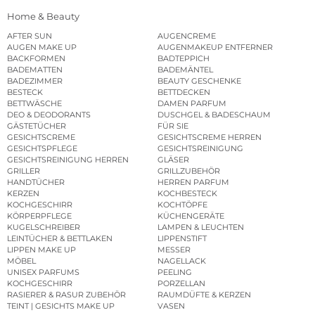
Home & Beauty
AFTER SUN
AUGENCREME
AUGEN MAKE UP
AUGENMAKEUP ENTFERNER
BACKFORMEN
BADTEPPICH
BADEMATTEN
BADEMÄNTEL
BADEZIMMER
BEAUTY GESCHENKE
BESTECK
BETTDECKEN
BETTWÄSCHE
DAMEN PARFUM
DEO & DEODORANTS
DUSCHGEL & BADESCHAUM
GÄSTETÜCHER
FÜR SIE
GESICHTSCREME
GESICHTSCREME HERREN
GESICHTSPFLEGE
GESICHTSREINIGUNG
GESICHTSREINIGUNG HERREN
GLÄSER
GRILLER
GRILLZUBEHÖR
HANDTÜCHER
HERREN PARFUM
KERZEN
KOCHBESTECK
KOCHGESCHIRR
KOCHTÖPFE
KÖRPERPFLEGE
KÜCHENGERÄTE
KUGELSCHREIBER
LAMPEN & LEUCHTEN
LEINTÜCHER & BETTLAKEN
LIPPENSTIFT
LIPPEN MAKE UP
MESSER
MÖBEL
NAGELLACK
UNISEX PARFUMS
PEELING
KOCHGESCHIRR
PORZELLAN
RASIERER & RASUR ZUBEHÖR
RAUMDÜFTE & KERZEN
TEINT | GESICHTS MAKE UP
VASEN