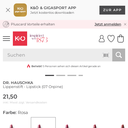
K&Ö & GIGASPORT APP
ZUR APP
Jetzt kostenlos downloaden
Pluscard Vorteile erhalten
KOSTENLOSER VERSAND* & RÜCKVERSAND
Jetzt anmelden
UNSERE APP
CLICK &
CLICK &
COLLECT
RESERVE
Nachhaltig
Beliebt!
5 Personen sehen sich diesen Artikel gerade an
DR. HAUSCHKA
Lippenstift - Lipstick (07 Orpine)
21,50
inkl. Mwst zzgl.
Versandkosten
Farbe:
Rosa