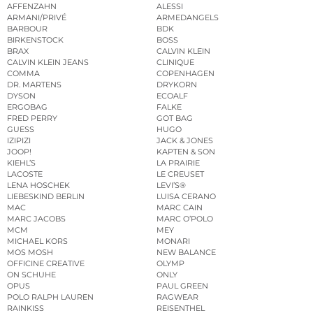
AFFENZAHN
ALESSI
ARMANI/PRIVÉ
ARMEDANGELS
BARBOUR
BDK
BIRKENSTOCK
BOSS
BRAX
CALVIN KLEIN
CALVIN KLEIN JEANS
CLINIQUE
COMMA
COPENHAGEN
DR. MARTENS
DRYKORN
DYSON
ECOALF
ERGOBAG
FALKE
FRED PERRY
GOT BAG
GUESS
HUGO
IZIPIZI
JACK & JONES
JOOP!
KAPTEN & SON
KIEHL’S
LA PRAIRIE
LACOSTE
LE CREUSET
LENA HOSCHEK
LEVI’S®
LIEBESKIND BERLIN
LUISA CERANO
MAC
MARC CAIN
MARC JACOBS
MARC O’POLO
MCM
MEY
MICHAEL KORS
MONARI
MOS MOSH
NEW BALANCE
OFFICINE CREATIVE
OLYMP
ON SCHUHE
ONLY
OPUS
PAUL GREEN
POLO RALPH LAUREN
RAGWEAR
RAINKISS
REISENTHEL