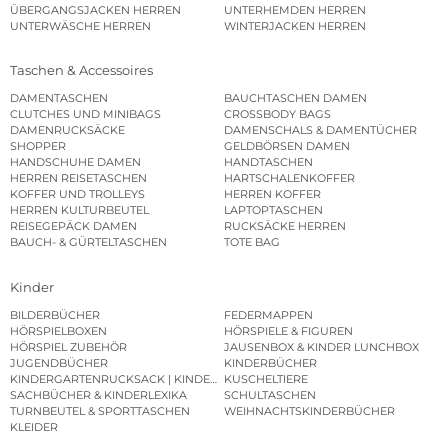
ÜBERGANGSJACKEN HERREN
UNTERHEMDEN HERREN
UNTERWÄSCHE HERREN
WINTERJACKEN HERREN
Taschen & Accessoires
DAMENTASCHEN
BAUCHTASCHEN DAMEN
CLUTCHES UND MINIBAGS
CROSSBODY BAGS
DAMENRUCKSÄCKE
DAMENSCHALS & DAMENTÜCHER
SHOPPER
GELDBÖRSEN DAMEN
HANDSCHUHE DAMEN
HANDTASCHEN
HERREN REISETASCHEN
HARTSCHALENKOFFER
KOFFER UND TROLLEYS
HERREN KOFFER
HERREN KULTURBEUTEL
LAPTOPTASCHEN
REISEGEPÄCK DAMEN
RUCKSÄCKE HERREN
BAUCH- & GÜRTELTASCHEN
TOTE BAG
Kinder
BILDERBÜCHER
FEDERMAPPEN
HÖRSPIELBOXEN
HÖRSPIELE & FIGUREN
HÖRSPIEL ZUBEHÖR
JAUSENBOX & KINDER LUNCHBOX
JUGENDBÜCHER
KINDERBÜCHER
KINDERGARTENRUCKSACK | KINDERGARTENBEUTEL
KUSCHELTIERE
SACHBÜCHER & KINDERLEXIKA
SCHULTASCHEN
TURNBEUTEL & SPORTTASCHEN
WEIHNACHTSKINDERBÜCHER
KLEIDER