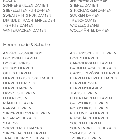
RÖCKE
SHAPEWEAR DAMEN
SONNENBRILLEN DAMEN
STIEFEL DAMEN
STIEFELETTEN FÜR DAMEN
STRICKJACKEN DAMEN
SWEATSHIRTS FÜR DAMEN
SOCKEN DAMEN
DIRNDL & TRACHTENKLEIDER
TRENCHCOATS
T-SHIRTS DAMEN
WIDELEG JEANS
WINTERJACKEN DAMEN
WOLLMÄNTEL DAMEN
Herrenmode & Schuhe
ANZÜGE & SMOKINGS
ANZUGSSCHUHE HERREN
BLOUSON HERREN
BOOTS HERREN
BOXERSHORTS
CARGOHOSEN HERREN
CHINOS HERREN
DAUNENJACKEN HERREN
GILETS HERREN
GROSSE GRÖSSEN HERREN
HERREN BUSINESSHEMDEN
HERREN FREIZEITHEMDEN
HERREN HEMDEN
HERRENHOSEN
HERRENJACKEN
HERRENSNEAKER
HOODIES HERREN
JEANS HERREN
LEDERHOSEN
LEDERJACKEN HERREN
MÄNTEL HERREN
OVERSHIRTS HERREN
PARKA HERREN
POLOSHIRTS HERREN
STRICKPULLOVER HERREN
PULLUNDER HERREN
PYJAMAS HERREN
RUCKSÄCKE HERREN
SAKKOS
SOCKEN HERREN
SOCKEN MULTIPACKS
SONNENBRILLEN HERREN
STRICKJACKEN HERREN
SWEATSHIRTS
TRACHTENMODE HERREN
T-SHIRTS HERREN