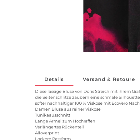
Details
Versand & Retoure
Diese lässige Bluse von Doris Streich mit ihrem Graf
die Seitenschlitze zaubern eine schmale Silhouett
softer nachhaltiger 100 % Viskose mit EcoVero Nachha
Damen Bluse aus reiner Viskose
Tunikaausschnitt
Lange Ärmel zum Hochraffen
Verlängertes Rückenteil
Alloverprint
Lockere Passform