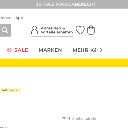
30 TAGE RÜCKGABERECHT
tionen
App
Anmelden &
Vorteile erhalten
SALE
MARKEN
MEHR K&Ö
NACH
Jetzt
sparen
Größentabelle
 mir?