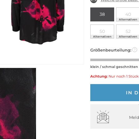
38
40
Alternativen
50
52
Alternativen
Alternativen
Größenbeurteilung:
?
klein / schmal geschnitten
Achtung:
Nur noch 1 Stück
IN 
Meld