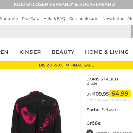
KOSTENLOSER VERSAND* & RÜCKVERSAND
Standorte
PlusCard
Hilfe & FAQ
Geschenkkarte
Newsletter
Ak
REN
KINDER
BEAUTY
HOME & LIVING
BIS ZU -50% IM FINAL SALE
DORIS STREICH
Bluse
64,99
109,95
UVP
inkl. Mwst zzgl.
Versandkosten
Farbe:
Schwarz
Größe:
Welche Größe passt