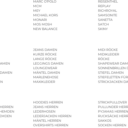
MARC O’POLO
REISENTHEL
MCM
REPLAY
MEY
RICHROYAL
MICHAEL KORS
SAMSONITE
MONARI
SANETTA
MOS MOSH
SATCH
NEW BALANCE
SKINY
JEANS DAMEN
MIDI RÖCKE
KURZE RÖCKE
MIDIKLEIDER
LANGE RÖCKE
RÖCKE
DAMEN
LEGGINGS DAMEN
SHAPEWEAR DAM
LOUNGEWEAR
SONNENBRILLEN
 DAMEN
MÄNTEL DAMEN
STIEFEL DAMEN
MARLENEHOSE
STIEFELETTEN FÜ
EN
MAXIKLEIDER
STRICKJACKEN D
HOODIES HERREN
STRICKPULLOVER
 HERREN
JEANS HERREN
PULLUNDER HER
SHEMDEN
LEDERHOSEN
PYJAMAS HERRE
HEMDEN
LEDERJACKEN HERREN
RUCKSÄCKE HER
MÄNTEL HERREN
SAKKOS
OVERSHIRTS HERREN
SOCKEN HERREN