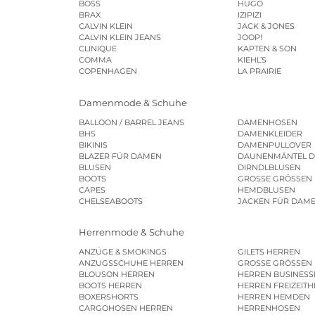
BOSS
HUGO
BRAX
IZIPIZI
CALVIN KLEIN
JACK & JONES
CALVIN KLEIN JEANS
JOOP!
CLINIQUE
KAPTEN & SON
COMMA
KIEHL’S
COPENHAGEN
LA PRAIRIE
Damenmode & Schuhe
BALLOON / BARREL JEANS
DAMENHOSEN
BHS
DAMENKLEIDER
BIKINIS
DAMENPULLOVER
BLAZER FÜR DAMEN
DAUNENMÄNTEL 
BLUSEN
DIRNDLBLUSEN
BOOTS
GROSSE GRÖSSEN
CAPES
HEMDBLUSEN
CHELSEABOOTS
JACKEN FÜR DAM
Herrenmode & Schuhe
ANZÜGE & SMOKINGS
GILETS HERREN
ANZUGSSCHUHE HERREN
GROSSE GRÖSSEN
BLOUSON HERREN
HERREN BUSINES
BOOTS HERREN
HERREN FREIZEIT
BOXERSHORTS
HERREN HEMDEN
CARGOHOSEN HERREN
HERRENHOSEN