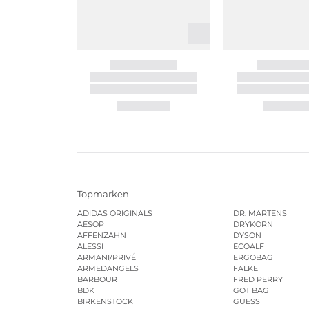
Topmarken
ADIDAS ORIGINALS
DR. MARTENS
AESOP
DRYKORN
AFFENZAHN
DYSON
ALESSI
ECOALF
ARMANI/PRIVÉ
ERGOBAG
ARMEDANGELS
FALKE
BARBOUR
FRED PERRY
BDK
GOT BAG
BIRKENSTOCK
GUESS