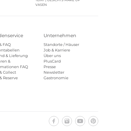
VASEN
enservice
Unternehmen
 & FAQ
Standorte / Häuser
ntabellen
Job & Karriere
nd & Lieferung
Über uns
ren &
PlusCard
amationen FAQ
Presse
& Collect
Newsletter
 & Reserve
Gastronomie