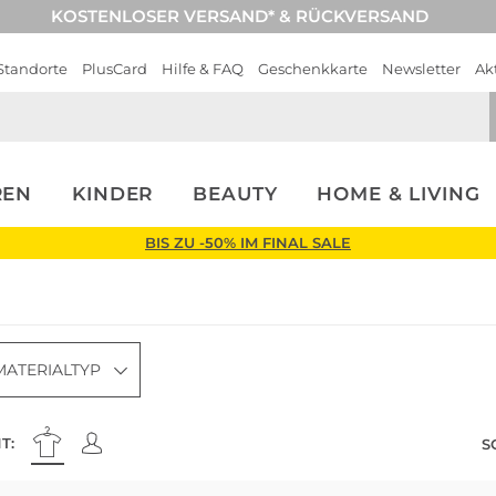
KOSTENLOSER VERSAND* & RÜCKVERSAND
Standorte
PlusCard
Hilfe & FAQ
Geschenkkarte
Newsletter
Ak
REN
KINDER
BEAUTY
HOME & LIVING
BIS ZU -50% IM FINAL SALE
MATERIALTYP
T:
S