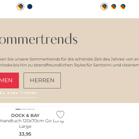
ommertrends
en Sie unsere Sommertrends für die schönste Zeit des Jahres: von e
ooks bis hin zu strandfreundlichen Styles für Santorini und clean
MEN
HERREN
Zu allen Trends
AMALFI VIBES
ltig
DOCK & BAY
handtuch 120x70cm Go Long
Large
33,95