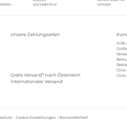
HERREN
KOCHBESTECK
MESSER
Unsere Zahlungsarten
Kund
Hilfe
Klarna
Paypal
Mastercard
Visa
Diners
Größe
Versa
Eps
Shop
Applepay
Amazon
Retou
Rekl
Click 
Gratis Versand* nach Österreich
Click
Internationaler Versand
schutz
Cookie Einstellungen
Barrierefreiheit