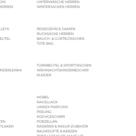
CKS
UNTERWÄSCHE HERREN
HERREN
WINTERJACKEN HERREN
LLEYS
REISEGEPÄCK DAMEN
RUCKSÄCKE HERREN
EUTEL
BAUCH- & GÜRTELTASCHEN
TOTE BAG
TURNBEUTEL & SPORTTASCHEN
INDERLEXIKA
WEIHNACHTSKINDERBÜCHER
KLEIDER
MÖBEL
NAGELLACK
UNISEX PARFUMS
PEELING
KOCHGESCHIRR
TEN
PORZELLAN
TTLAKEN
RASIERER & RASUR ZUBEHÖR
RAUMDÜFTE & KERZEN
TEINT | GESICHTS MAKE UP