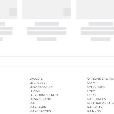
LACOSTE
OFFICINE CREATIV
LE CREUSET
OLYMP
LENA HOSCHEK
ON SCHUHE
LEVI’S®
ONLY
LIEBESKIND BERLIN
OPUS
LUISA CERANO
PAUL GREEN
MAC
POLO RALPH LAU
MARC CAIN
RAGWEAR
MARC JACOBS
RAINKISS