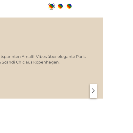
ntspannten Amalfi-Vibes über elegante Paris-
em Scandi Chic aus Kopenhagen.
SANTORINI SOFT
PARIS CHIC