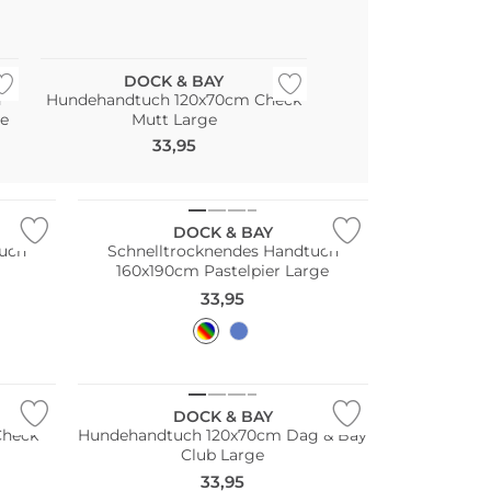
Nachhaltig
DOCK & BAY
h
Hundehandtuch 120x70cm Check
e
Mutt Large
33,95
Nachhaltig
DOCK & BAY
tuch
Schnelltrocknendes Handtuch
160x190cm Pastelpier Large
33,95
Nachhaltig
DOCK & BAY
Check
Hundehandtuch 120x70cm Dag & Bay
Club Large
33,95