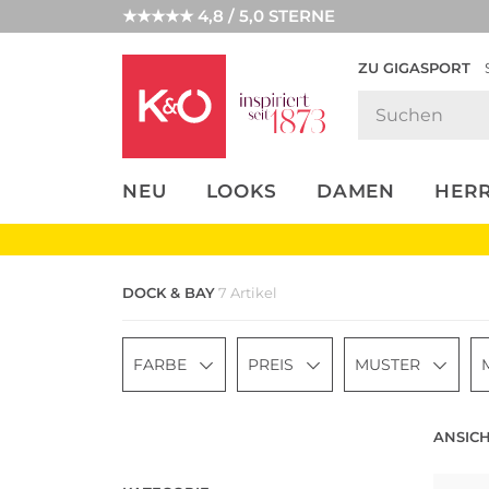
★★★★★ 4,8 / 5,0 STERNE
ZU GIGASPORT
FASHION-
UNSERE APP
CLICK &
CLICK &
TRENDS
COLLECT
RESERVE
NEU
LOOKS
DAMEN
HER
DOCK & BAY
7 Artikel
FARBE
PREIS
MUSTER
ANSICH