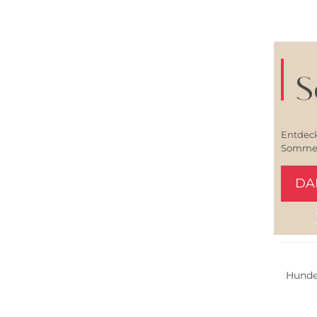
S
Entdeck
Sommerl
DA
Nachha
Hunde