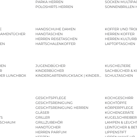
PARKA HERREN
SOCKEN MULTIPA
POLOSHIRTS HERREN
SONNENBRILLEN 
E
HANDSCHUHE DAMEN
KOFFER UND TRO
DAMENTÜCHER
HANDTASCHEN
HERREN KOFFER
HERREN REISETASCHEN
HERREN KULTURB
MEN
HARTSCHALENKOFFER
LAPTOPTASCHEN
REN
JUGENDBÜCHER
KUSCHELTIERE
R
KINDERBÜCHER
SACHBÜCHER & K
DER LUNCHBOX
KINDERGARTENRUCKSACK | KINDERGARTENBEUTEL
SCHULTASCHEN
GESICHTSPFLEGE
KOCHGESCHIRR
GESICHTSREINIGUNG
KOCHTÖPFE
GESICHTSREINIGUNG HERREN
KÖRPERPFLEGE
GLÄSER
KÜCHENGERÄTE
TS
GRILLER
KUGELSCHREIBER
ESCHAUM
GRILLZUBEHÖR
LAMPEN & LEUCH
HANDTÜCHER
LEINTÜCHER & BE
HERREN PARFUM
LIPPENSTIFT
KERZEN
LIPPEN MAKE UP