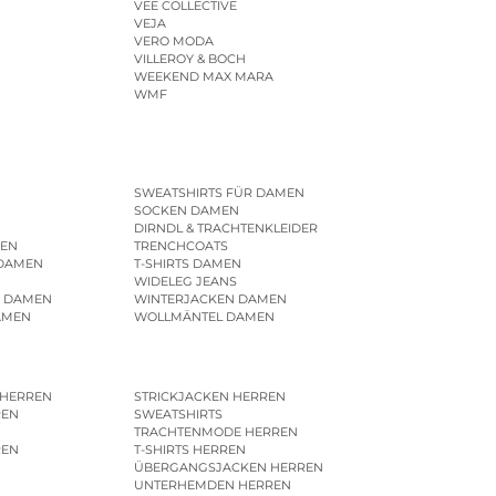
VEE COLLECTIVE
VEJA
VERO MODA
VILLEROY & BOCH
WEEKEND MAX MARA
WMF
SWEATSHIRTS FÜR DAMEN
SOCKEN DAMEN
DIRNDL & TRACHTENKLEIDER
EN
TRENCHCOATS
 DAMEN
T-SHIRTS DAMEN
WIDELEG JEANS
R DAMEN
WINTERJACKEN DAMEN
AMEN
WOLLMÄNTEL DAMEN
 HERREN
STRICKJACKEN HERREN
REN
SWEATSHIRTS
N
TRACHTENMODE HERREN
REN
T-SHIRTS HERREN
ÜBERGANGSJACKEN HERREN
UNTERHEMDEN HERREN