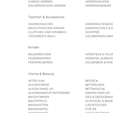
CHINOS HERREN
HERRENJACKEN
DAUNENJACKEN HERREN
HERRENSNEAKER
Taschen & Accessoires
DAMENTASCHEN
DAMENRUCKSÄCK
BAUCHTASCHEN DAMEN
DAMENSCHALS & 
CLUTCHES UND MINIBAGS
SHOPPER
CROSSBODY BAGS
GELDBÖRSEN DA
Kinder
BILDERBÜCHER
HÖRSPIELE & FIGU
FEDERMAPPEN
HÖRSPIEL ZUBEHÖ
HÖRSPIELBOXEN
JAUSENBOX & KIN
Home & Beauty
AFTER SUN
BESTECK
AUGENCREME
BETTDECKEN
AUGEN MAKE UP
BETTWÄSCHE
AUGENMAKEUP ENTFERNER
DAMEN PARFUM
BACKFORMEN
DEO & DEODORAN
BADTEPPICH
DUSCHGEL & BAD
BADEMATTEN
GÄSTETÜCHER
BADEMÄNTEL
FÜR SIE
BADEZIMMER
GESICHTSCREME