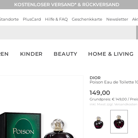
KOSTENLOSER VERSAND* & RÜCKVERSAND
Standorte
PlusCard
Hilfe & FAQ
Geschenkkarte
Newsletter
Ak
REN
KINDER
BEAUTY
HOME & LIVING
DIOR
Poison Eau de Toilette 
149,00
Grundpreis: € 149,00 / Pre
inkl. Mwst zzgl.
Versandkosten