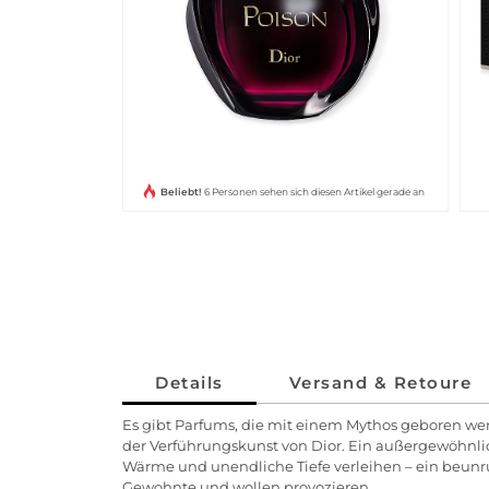
Beliebt!
6 Personen sehen sich diesen Artikel gerade an
Details
Versand & Retoure
Es gibt Parfums, die mit einem Mythos geboren werd
der Verführungskunst von Dior. Ein außergewöhnli
Wärme und unendliche Tiefe verleihen – ein beunr
Gewohnte und wollen provozieren.