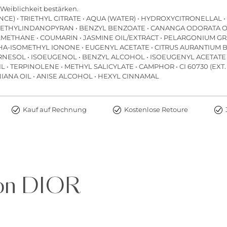
 Weiblichkeit bestärken.
NCE) • TRIETHYL CITRATE • AQUA (WATER) • HYDROXYCITRONELLAL 
THYLINDANOPYRAN • BENZYL BENZOATE • CANANGA ODORATA OIL/E
ETHANE • COUMARIN • JASMINE OIL/EXTRACT • PELARGONIUM GRA
A-ISOMETHYL IONONE • EUGENYL ACETATE • CITRUS AURANTIUM B
ARNESOL • ISOEUGENOL • BENZYL ALCOHOL • ISOEUGENYL ACETATE 
• TERPINOLENE • METHYL SALICYLATE • CAMPHOR • CI 60730 (EXT. V
IANA OIL • ANISE ALCOHOL • HEXYL CINNAMAL
Kauf auf Rechnung
Kostenlose Retoure
von DIOR