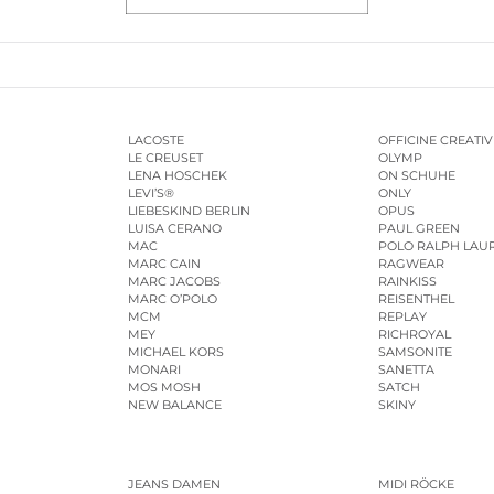
LACOSTE
OFFICINE CREATIV
LE CREUSET
OLYMP
LENA HOSCHEK
ON SCHUHE
LEVI’S®
ONLY
LIEBESKIND BERLIN
OPUS
LUISA CERANO
PAUL GREEN
MAC
POLO RALPH LAU
MARC CAIN
RAGWEAR
MARC JACOBS
RAINKISS
MARC O’POLO
REISENTHEL
MCM
REPLAY
MEY
RICHROYAL
MICHAEL KORS
SAMSONITE
MONARI
SANETTA
MOS MOSH
SATCH
NEW BALANCE
SKINY
JEANS DAMEN
MIDI RÖCKE