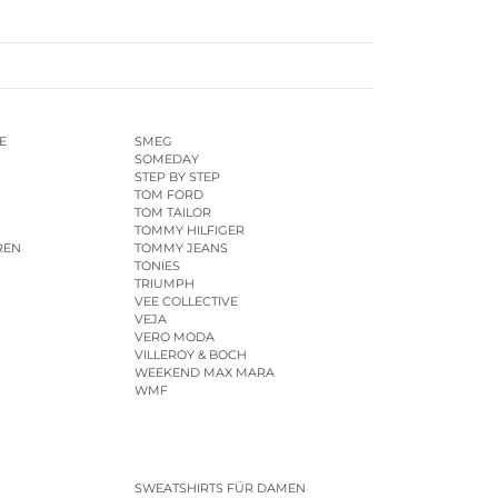
E
SMEG
SOMEDAY
STEP BY STEP
TOM FORD
TOM TAILOR
TOMMY HILFIGER
REN
TOMMY JEANS
TONIES
TRIUMPH
VEE COLLECTIVE
VEJA
VERO MODA
VILLEROY & BOCH
WEEKEND MAX MARA
WMF
SWEATSHIRTS FÜR DAMEN