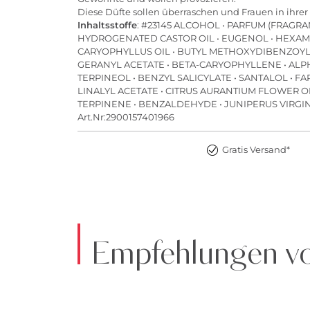
Diese Düfte sollen überraschen und Frauen in ihrer
Inhaltsstoffe
: #23145 ALCOHOL • PARFUM (FRAGRA
HYDROGENATED CASTOR OIL • EUGENOL • HEXAME
CARYOPHYLLUS OIL • BUTYL METHOXYDIBENZOYLM
GERANYL ACETATE • BETA-CARYOPHYLLENE • ALPH
TERPINEOL • BENZYL SALICYLATE • SANTALOL • F
LINALYL ACETATE • CITRUS AURANTIUM FLOWER OIL 
TERPINENE • BENZALDEHYDE • JUNIPERUS VIRGIN
Art.Nr:2900157401966
Gratis Versand*
Empfehlungen 