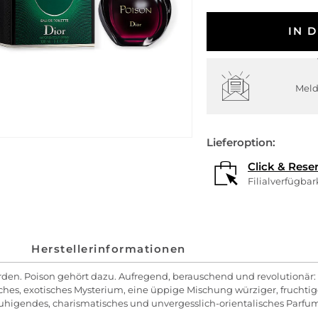
IN 
Meld
Lieferoption:
Click & Rese
Filialverfügba
Herstellerinformationen
en. Poison gehört dazu. Aufregend, berauschend und revolutionär: S
ches, exotisches Mysterium, eine üppige Mischung würziger, fruch
uhigendes, charismatisches und unvergesslich-orientalisches Parfum