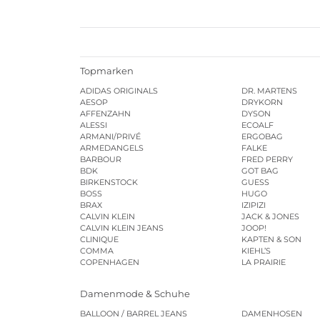
Topmarken
ADIDAS ORIGINALS
DR. MARTENS
AESOP
DRYKORN
AFFENZAHN
DYSON
ALESSI
ECOALF
ARMANI/PRIVÉ
ERGOBAG
ARMEDANGELS
FALKE
BARBOUR
FRED PERRY
BDK
GOT BAG
BIRKENSTOCK
GUESS
BOSS
HUGO
BRAX
IZIPIZI
CALVIN KLEIN
JACK & JONES
CALVIN KLEIN JEANS
JOOP!
CLINIQUE
KAPTEN & SON
COMMA
KIEHL’S
COPENHAGEN
LA PRAIRIE
Damenmode & Schuhe
BALLOON / BARREL JEANS
DAMENHOSEN