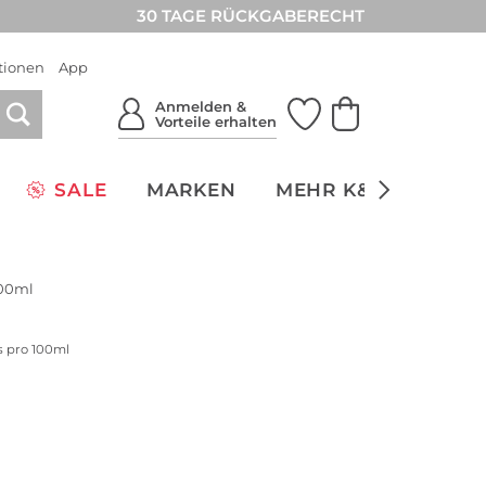
30 TAGE RÜCKGABERECHT
tionen
App
Anmelden &
Vorteile erhalten
SALE
MARKEN
MEHR K&Ö
NACH
100ml
is pro 100ml