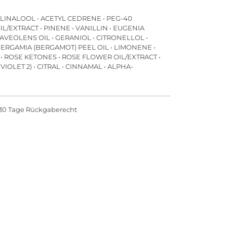
• LINALOOL • ACETYL CEDRENE • PEG-40
XTRACT • PINENE • VANILLIN • EUGENIA
VEOLENS OIL • GERANIOL • CITRONELLOL •
ERGAMIA (BERGAMOT) PEEL OIL • LIMONENE •
• ROSE KETONES • ROSE FLOWER OIL/EXTRACT •
IOLET 2) • CITRAL • CINNAMAL • ALPHA-
30 Tage Rückgaberecht