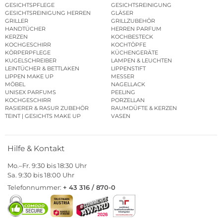
GESICHTSPFLEGE
GESICHTSREINIGUNG
GESICHTSREINIGUNG HERREN
GLÄSER
GRILLER
GRILLZUBEHÖR
HANDTÜCHER
HERREN PARFUM
KERZEN
KOCHBESTECK
KOCHGESCHIRR
KOCHTÖPFE
KÖRPERPFLEGE
KÜCHENGERÄTE
KUGELSCHREIBER
LAMPEN & LEUCHTEN
LEINTÜCHER & BETTLAKEN
LIPPENSTIFT
LIPPEN MAKE UP
MESSER
MÖBEL
NAGELLACK
UNISEX PARFUMS
PEELING
KOCHGESCHIRR
PORZELLAN
RASIERER & RASUR ZUBEHÖR
RAUMDÜFTE & KERZEN
TEINT | GESICHTS MAKE UP
VASEN
Hilfe & Kontakt
Mo.–Fr. 9:30 bis 18:30 Uhr
Sa. 9:30 bis 18:00 Uhr
Telefonnummer:
+ 43 316 / 870-0