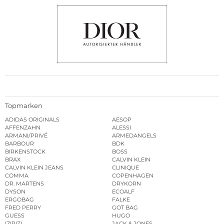
Topmarken
ADIDAS ORIGINALS
AESOP
AFFENZAHN
ALESSI
ARMANI/PRIVÉ
ARMEDANGELS
BARBOUR
BDK
BIRKENSTOCK
BOSS
BRAX
CALVIN KLEIN
CALVIN KLEIN JEANS
CLINIQUE
COMMA
COPENHAGEN
DR. MARTENS
DRYKORN
DYSON
ECOALF
ERGOBAG
FALKE
FRED PERRY
GOT BAG
GUESS
HUGO
IZIPIZI
JACK & JONES