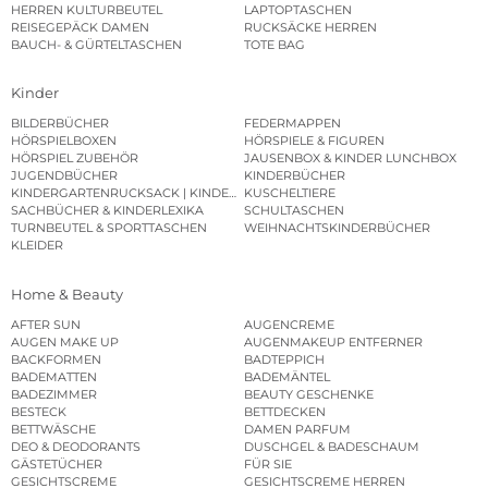
HERREN KULTURBEUTEL
LAPTOPTASCHEN
REISEGEPÄCK DAMEN
RUCKSÄCKE HERREN
BAUCH- & GÜRTELTASCHEN
TOTE BAG
Kinder
BILDERBÜCHER
FEDERMAPPEN
HÖRSPIELBOXEN
HÖRSPIELE & FIGUREN
HÖRSPIEL ZUBEHÖR
JAUSENBOX & KINDER LUNCHBOX
JUGENDBÜCHER
KINDERBÜCHER
KINDERGARTENRUCKSACK | KINDERGARTENBEUTEL
KUSCHELTIERE
SACHBÜCHER & KINDERLEXIKA
SCHULTASCHEN
TURNBEUTEL & SPORTTASCHEN
WEIHNACHTSKINDERBÜCHER
KLEIDER
Home & Beauty
AFTER SUN
AUGENCREME
AUGEN MAKE UP
AUGENMAKEUP ENTFERNER
BACKFORMEN
BADTEPPICH
BADEMATTEN
BADEMÄNTEL
BADEZIMMER
BEAUTY GESCHENKE
BESTECK
BETTDECKEN
BETTWÄSCHE
DAMEN PARFUM
DEO & DEODORANTS
DUSCHGEL & BADESCHAUM
GÄSTETÜCHER
FÜR SIE
GESICHTSCREME
GESICHTSCREME HERREN