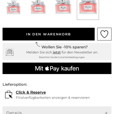
IN DEN WARENKORB
Wollen Sie -10% sparen?
Melden Sie sich
jetzt
für den Newsletter an.
Beachten Sie die Gutscheinbedingungen.
Lieferoption:
Click & Reserve
Filialverfügbarkeiten anzeigen & reservieren
Details