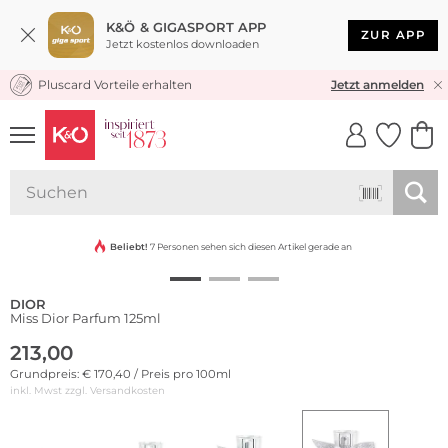
K&Ö & GIGASPORT APP
ZUR APP
Jetzt kostenlos downloaden
Pluscard Vorteile erhalten
KOSTENLOSER VERSAND* & RÜCKVERSAND
Jetzt anmelden
UNSERE APP
CLICK &
CLICK &
COLLECT
RESERVE
Beliebt!
7 Personen sehen sich diesen Artikel gerade an
DIOR
Miss Dior Parfum 125ml
213,00
Grundpreis: € 170,40 / Preis pro 100ml
inkl. Mwst zzgl.
Versandkosten