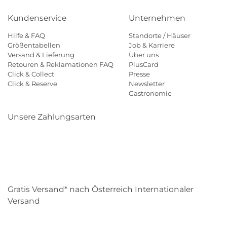
Kundenservice
Unternehmen
Hilfe & FAQ
Standorte / Häuser
Größentabellen
Job & Karriere
Versand & Lieferung
Über uns
Retouren & Reklamationen FAQ
PlusCard
Click & Collect
Presse
Click & Reserve
Newsletter
Gastronomie
Unsere Zahlungsarten
Klarna
Paypal
Mastercard
Visa
Diners
Eps
Shop
Applepay
Amazon
Gratis Versand* nach Österreich Internationaler
Versand