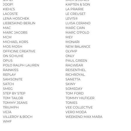
JOOP!
KAPTEN & SON
KIEHL’S
LA PRAIRIE
LACOSTE
LE CREUSET
LENA HOSCHEK
LEVI’S®
LIEBESKIND BERLIN
LUISA CERANO
MAC
MARC CAIN
MARC JACOBS
MARC O’POLO
MCM
MEY
MICHAEL KORS
MONARI
MOS MOSH
NEW BALANCE
OFFICINE CREATIVE
OLYMP
ON SCHUHE
ONLY
OPUS
PAUL GREEN
POLO RALPH LAUREN
RAGWEAR
RAINKISS
REISENTHEL
REPLAY
RICHROYAL
SAMSONITE
SANETTA
SATCH
SKINY
SMEG
SOMEDAY
STEP BY STEP
TOM FORD
TOM TAILOR
TOMMY HILFIGER
TOMMY JEANS
TONIES
TRIUMPH
VEE COLLECTIVE
VEJA
VERO MODA
VILLEROY & BOCH
WEEKEND MAX MARA
WMF