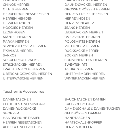
BOXERSHORTS
CARGOHOSEN HERREN
CHINOS HERREN
DAUNENJACKEN HERREN
GILETS HERREN
GROSSE GRÖSSEN HERREN
HERREN BUSINESSHEMDEN
HERREN FREIZEITHEMDEN
HERREN HEMDEN
HERRENHOSEN
HERRENJACKEN
HERRENSNEAKER
HOODIES HERREN
JEANS HERREN
LEDERHOSEN
LEDERJACKEN HERREN
MÄNTEL HERREN
OVERSHIRTS HERREN
PARKA HERREN
POLOSHIRTS HERREN
STRICKPULLOVER HERREN
PULLUNDER HERREN
PYJAMAS HERREN
RUCKSÄCKE HERREN
SAKKOS
SOCKEN HERREN
SOCKEN MULTIPACKS
SONNENBRILLEN HERREN
STRICKJACKEN HERREN
SWEATSHIRTS
TRACHTENMODE HERREN
T-SHIRTS HERREN
ÜBERGANGSJACKEN HERREN
UNTERHEMDEN HERREN
UNTERWÄSCHE HERREN
WINTERJACKEN HERREN
Taschen & Accessoires
DAMENTASCHEN
BAUCHTASCHEN DAMEN
CLUTCHES UND MINIBAGS
CROSSBODY BAGS
DAMENRUCKSÄCKE
DAMENSCHALS & DAMENTÜCHER
SHOPPER
GELDBÖRSEN DAMEN
HANDSCHUHE DAMEN
HANDTASCHEN
HERREN REISETASCHEN
HARTSCHALENKOFFER
KOFFER UND TROLLEYS
HERREN KOFFER