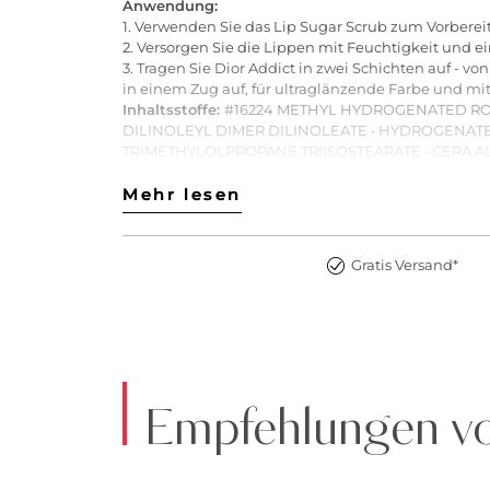
Anwendung:
1. Verwenden Sie das Lip Sugar Scrub zum Vorbere
2. Versorgen Sie die Lippen mit Feuchtigkeit und
3. Tragen Sie Dior Addict in zwei Schichten auf -
in einem Zug auf, für ultraglänzende Farbe und mi
Inhaltsstoffe:
#16224 METHYL HYDROGENATED ROS
DILINOLEYL DIMER DILINOLEATE • HYDROGENATE
TRIMETHYLOLPROPANE TRIISOSTEARATE • CERA ALB
CALCIUM ALUMINUM BOROSILICATE • JASMINUM O
HYDROXIDE • PENTAERYTHRITYL TETRA-DI-T-BUT
Mehr lesen
Mehr lesen
GRANDIFLORUM (JASMINE) FLOWER EXTRACT • [+/- CI 1
Art.Nr:2900273305087
Gratis Versand*
Empfehlungen 