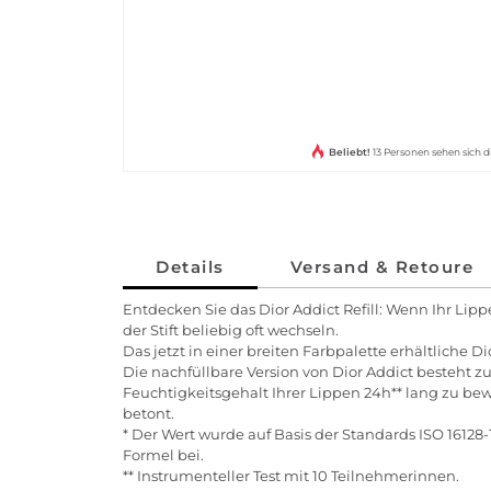
Beliebt!
13 Personen sehen sich d
Details
Versand & Retoure
Entdecken Sie das Dior Addict Refill: Wenn Ihr Lippe
der Stift beliebig oft wechseln.
Das jetzt in einer breiten Farbpalette erhältliche Di
Die nachfüllbare Version von Dior Addict besteht z
Feuchtigkeitsgehalt Ihrer Lippen 24h** lang zu 
betont.
* Der Wert wurde auf Basis der Standards ISO 16128-1
Formel bei.
** Instrumenteller Test mit 10 Teilnehmerinnen.