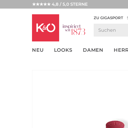
★★★★★ 4,8 / 5,0 STERNE
ZU GIGASPORT
FASHION-
UNSERE APP
CLICK &
CLICK &
TRENDS
COLLECT
RESERVE
NEU
LOOKS
DAMEN
HER