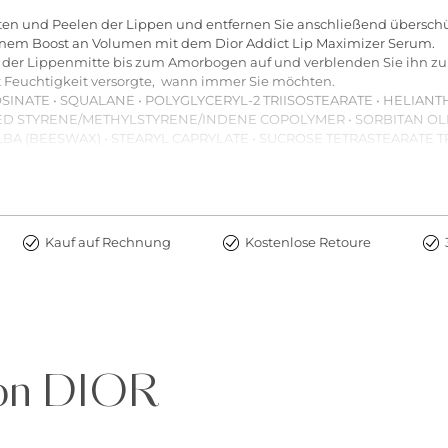
iten und Peelen der Lippen und entfernen Sie anschließend überschü
 einem Boost an Volumen mit dem Dior Addict Lip Maximizer Serum.
 von der Lippenmitte bis zum Amorbogen auf und verblenden Sie ihn z
t Feuchtigkeit versorgte, wann immer Sie möchten.
INATE • SQUALANE • POLYGLYCERYL-2 TRIISOSTEARATE • HELIAN
D STYRENE/METHYLSTYRENE/INDENE COPOLYMER • SORBITAN OLIV
A (BEESWAX) • STEARYL CAPRYLATE • SUCROSE TETRASTEARATE TRI
FFICINALE (JASMINE) FLOWER WAX • PRUNUS DOMESTICA SEED OI
YL HYDROXYHYDROCINNAMATE • PROPYL GALLATE • TOCOPHEROL •
5985 (YELLOW 6 LAKE) • CI 77491 (IRON OXIDES) • CI 15850 (RED 7) 
Kauf auf Rechnung
Kostenlose Retoure
von DIOR