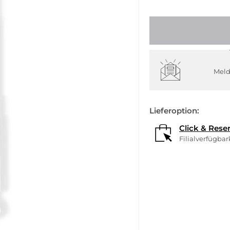
Meld
Lieferoption:
Click & Rese
Filialverfügba