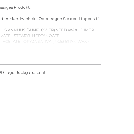
ssiges Produkt.
u den Mundwinkeln. Oder tragen Sie den Lippenstift
THUS ANNUUS (SUNFLOWER) SEED WAX • DIMER
ATE • STEARYL HEPTANOATE •
ACETATE • ORYZA SATIVA (RICE) BRAN WAX •
L • PARFUM (FRAGRANCE) • ALUMINUM
 TOCOPHERYL ACETATE • JASMINUM
• CI 42090 (BLUE 1 LAKE)]
30 Tage Rückgaberecht