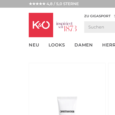
★★★★★ 4,8 / 5,0 STERNE
ZU GIGASPORT
FASHION-
UNSERE APP
CLICK &
CLICK &
TRENDS
COLLECT
RESERVE
NEU
LOOKS
DAMEN
HER