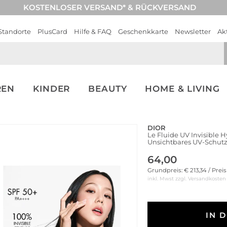
KOSTENLOSER VERSAND* & RÜCKVERSAND
Standorte
PlusCard
Hilfe & FAQ
Geschenkkarte
Newsletter
Ak
REN
KINDER
BEAUTY
HOME & LIVING
DIOR
Le Fluide UV Invisible 
Unsichtbares UV-Schutz
64,00
Grundpreis: € 213,34 / Prei
inkl. Mwst zzgl.
Versandkosten
IN 