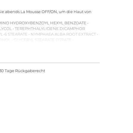
Sie abends La Mousse OFF/ON, um die Haut von
LAMINO HYDROXYBENZOYL HEXYL BENZOATE •
GLYCOL • TEREPHTHALYLIDENE DICAMPHOR
L-6 STEARATE • NYMPHAEA ALBA ROOT EXTRACT •
HOL • GLYCERYL STEARATE CITRATE •
NT EXTRACT • POLYGLYCERYL-6 BEHENATE •
 ACID • XANTHAN GUM • GLUCONOLACTONE •
 • ACRYLATES/C10-30 ALKYL ACRYLATE
30 Tage Rückgaberecht