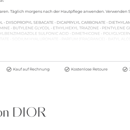
at"
sparen. Täglich morgens nach der Hautpflege anwenden. Verwenden 
OL • DIISOPROPYL SEBACATE • DICAPRYLYL CARBONATE • DIETHY
INE • BUTYLENE GLYCOL • ETHYLHEXYL TRIAZONE • PENTYLENE 
NYLBENZIMIDAZOLE SULFONIC ACID • DIMETHICONE • POLYGLYCERY
ATE • SODIUM HYALURONATE • PARFUM (FRAGRANCE) • BATYL ALCO
TYL PHOSPHATE • HYDROXYACETOPHENONE • SPHINGOMONAS FERME
 EXTRACT • PHENETHYL ALCOHOL • SODIUM CARRAGEENAN • CITRIC
A SALT) • CALCIUM GLUCONATE • POTASSIUM SORBATE • CARBOMER
Kauf auf Rechnung
Kostenlose Retoure
von DIOR