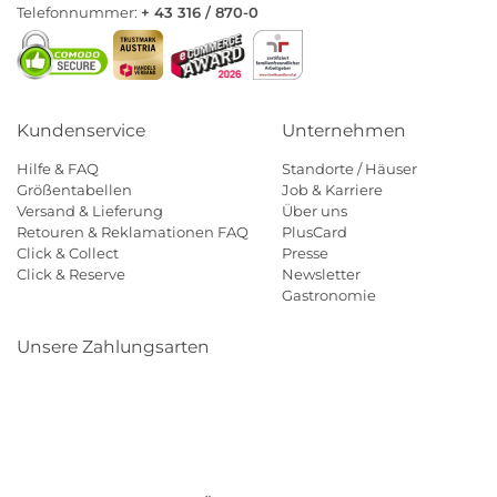
Telefonnummer:
+ 43 316 / 870-0
Kundenservice
Unternehmen
Hilfe & FAQ
Standorte / Häuser
Größentabellen
Job & Karriere
Versand & Lieferung
Über uns
Retouren & Reklamationen FAQ
PlusCard
Click & Collect
Presse
Click & Reserve
Newsletter
Gastronomie
Unsere Zahlungsarten
Klarna
Paypal
Mastercard
Visa
Diners
Eps
Shop
Applepay
Amazon