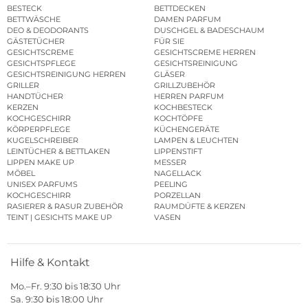
BESTECK
BETTDECKEN
BETTWÄSCHE
DAMEN PARFUM
DEO & DEODORANTS
DUSCHGEL & BADESCHAUM
GÄSTETÜCHER
FÜR SIE
GESICHTSCREME
GESICHTSCREME HERREN
GESICHTSPFLEGE
GESICHTSREINIGUNG
GESICHTSREINIGUNG HERREN
GLÄSER
GRILLER
GRILLZUBEHÖR
HANDTÜCHER
HERREN PARFUM
KERZEN
KOCHBESTECK
KOCHGESCHIRR
KOCHTÖPFE
KÖRPERPFLEGE
KÜCHENGERÄTE
KUGELSCHREIBER
LAMPEN & LEUCHTEN
LEINTÜCHER & BETTLAKEN
LIPPENSTIFT
LIPPEN MAKE UP
MESSER
MÖBEL
NAGELLACK
UNISEX PARFUMS
PEELING
KOCHGESCHIRR
PORZELLAN
RASIERER & RASUR ZUBEHÖR
RAUMDÜFTE & KERZEN
TEINT | GESICHTS MAKE UP
VASEN
Hilfe & Kontakt
Mo.–Fr. 9:30 bis 18:30 Uhr
Sa. 9:30 bis 18:00 Uhr