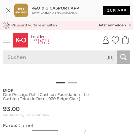
K&Ö & GIGASPORT APP
ZUR APP
Jetzt kostenlos downloaden
Pluscard Vorteile erhalten
KOSTENLOSER VERSAND* & RÜCKVERSAND
Jetzt anmelden
UNSERE APP
CLICK &
CLICK &
COLLECT
RESERVE
DIOR
Dior Prestige Refill Cushion-Foundation – Le
Cushion Teint de Rose ( 020 Beige Clair )
93,00
inkl. Mwst zzgl.
Versandkosten
Farbe:
Camel