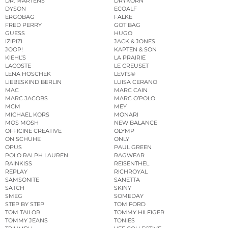
DR. MARTENS
DRYKORN
DYSON
ECOALF
ERGOBAG
FALKE
FRED PERRY
GOT BAG
GUESS
HUGO
IZIPIZI
JACK & JONES
JOOP!
KAPTEN & SON
KIEHL’S
LA PRAIRIE
LACOSTE
LE CREUSET
LENA HOSCHEK
LEVI’S®
LIEBESKIND BERLIN
LUISA CERANO
MAC
MARC CAIN
MARC JACOBS
MARC O’POLO
MCM
MEY
MICHAEL KORS
MONARI
MOS MOSH
NEW BALANCE
OFFICINE CREATIVE
OLYMP
ON SCHUHE
ONLY
OPUS
PAUL GREEN
POLO RALPH LAUREN
RAGWEAR
RAINKISS
REISENTHEL
REPLAY
RICHROYAL
SAMSONITE
SANETTA
SATCH
SKINY
SMEG
SOMEDAY
STEP BY STEP
TOM FORD
TOM TAILOR
TOMMY HILFIGER
TOMMY JEANS
TONIES