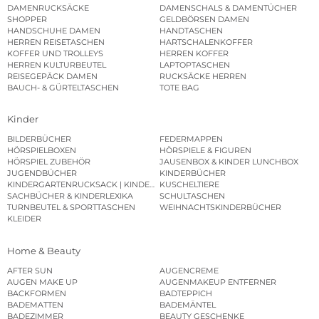
DAMENRUCKSÄCKE
DAMENSCHALS & DAMENTÜCHER
SHOPPER
GELDBÖRSEN DAMEN
HANDSCHUHE DAMEN
HANDTASCHEN
HERREN REISETASCHEN
HARTSCHALENKOFFER
KOFFER UND TROLLEYS
HERREN KOFFER
HERREN KULTURBEUTEL
LAPTOPTASCHEN
REISEGEPÄCK DAMEN
RUCKSÄCKE HERREN
BAUCH- & GÜRTELTASCHEN
TOTE BAG
Kinder
BILDERBÜCHER
FEDERMAPPEN
HÖRSPIELBOXEN
HÖRSPIELE & FIGUREN
HÖRSPIEL ZUBEHÖR
JAUSENBOX & KINDER LUNCHBOX
JUGENDBÜCHER
KINDERBÜCHER
KINDERGARTENRUCKSACK | KINDERGARTENBEUTEL
KUSCHELTIERE
SACHBÜCHER & KINDERLEXIKA
SCHULTASCHEN
TURNBEUTEL & SPORTTASCHEN
WEIHNACHTSKINDERBÜCHER
KLEIDER
Home & Beauty
AFTER SUN
AUGENCREME
AUGEN MAKE UP
AUGENMAKEUP ENTFERNER
BACKFORMEN
BADTEPPICH
BADEMATTEN
BADEMÄNTEL
BADEZIMMER
BEAUTY GESCHENKE