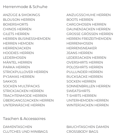
Herrenmode & Schuhe
ANZÜGE & SMOKINGS
ANZUGSSCHUHE HERREN
BLOUSON HERREN
BOOTS HERREN
BOXERSHORTS
CARGOHOSEN HERREN
CHINOS HERREN
DAUNENJACKEN HERREN
GILETS HERREN
GROSSE GRÖSSEN HERREN
HERREN BUSINESSHEMDEN
HERREN FREIZEITHEMDEN
HERREN HEMDEN
HERRENHOSEN
HERRENJACKEN
HERRENSNEAKER
HOODIES HERREN
JEANS HERREN
LEDERHOSEN
LEDERJACKEN HERREN
MÄNTEL HERREN
OVERSHIRTS HERREN
PARKA HERREN
POLOSHIRTS HERREN
STRICKPULLOVER HERREN
PULLUNDER HERREN
PYJAMAS HERREN
RUCKSÄCKE HERREN
SAKKOS
SOCKEN HERREN
SOCKEN MULTIPACKS
SONNENBRILLEN HERREN
STRICKJACKEN HERREN
SWEATSHIRTS
TRACHTENMODE HERREN
T-SHIRTS HERREN
ÜBERGANGSJACKEN HERREN
UNTERHEMDEN HERREN
UNTERWÄSCHE HERREN
WINTERJACKEN HERREN
Taschen & Accessoires
DAMENTASCHEN
BAUCHTASCHEN DAMEN
CLUTCHES UND MINIBAGS
CROSSBODY BAGS