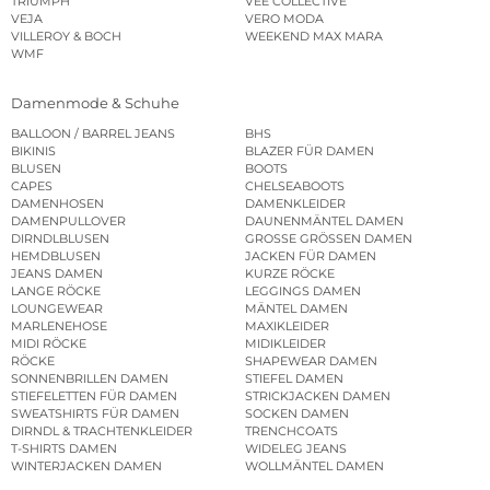
TRIUMPH
VEE COLLECTIVE
VEJA
VERO MODA
VILLEROY & BOCH
WEEKEND MAX MARA
WMF
Damenmode & Schuhe
BALLOON / BARREL JEANS
BHS
BIKINIS
BLAZER FÜR DAMEN
BLUSEN
BOOTS
CAPES
CHELSEABOOTS
DAMENHOSEN
DAMENKLEIDER
DAMENPULLOVER
DAUNENMÄNTEL DAMEN
DIRNDLBLUSEN
GROSSE GRÖSSEN DAMEN
HEMDBLUSEN
JACKEN FÜR DAMEN
JEANS DAMEN
KURZE RÖCKE
LANGE RÖCKE
LEGGINGS DAMEN
LOUNGEWEAR
MÄNTEL DAMEN
MARLENEHOSE
MAXIKLEIDER
MIDI RÖCKE
MIDIKLEIDER
RÖCKE
SHAPEWEAR DAMEN
SONNENBRILLEN DAMEN
STIEFEL DAMEN
STIEFELETTEN FÜR DAMEN
STRICKJACKEN DAMEN
SWEATSHIRTS FÜR DAMEN
SOCKEN DAMEN
DIRNDL & TRACHTENKLEIDER
TRENCHCOATS
T-SHIRTS DAMEN
WIDELEG JEANS
WINTERJACKEN DAMEN
WOLLMÄNTEL DAMEN