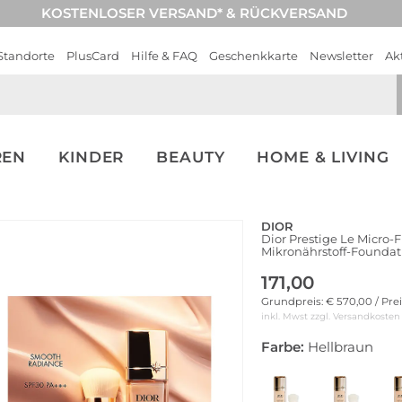
KOSTENLOSER VERSAND* & RÜCKVERSAND
Standorte
PlusCard
Hilfe & FAQ
Geschenkkarte
Newsletter
Ak
REN
KINDER
BEAUTY
HOME & LIVING
DIOR
Dior Prestige Le Micro-F
Mikronährstoff-Foundati
171,00
Grundpreis: € 570,00 / Pre
inkl. Mwst zzgl.
Versandkosten
Farbe:
Hellbraun