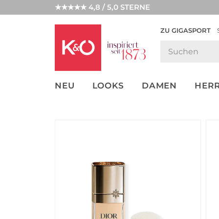
★★★★★ 4,8 / 5,0 STERNE
ZU GIGASPORT
FASHION-
UNSERE APP
CLICK &
CLICK &
TRENDS
COLLECT
RESERVE
NEU
LOOKS
DAMEN
HER