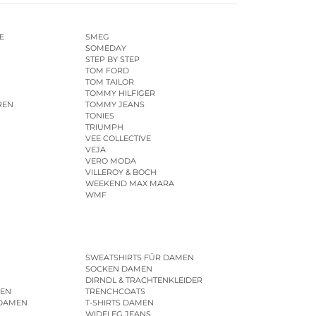
E
SMEG
SOMEDAY
STEP BY STEP
TOM FORD
TOM TAILOR
TOMMY HILFIGER
REN
TOMMY JEANS
TONIES
TRIUMPH
VEE COLLECTIVE
VEJA
VERO MODA
VILLEROY & BOCH
WEEKEND MAX MARA
WMF
SWEATSHIRTS FÜR DAMEN
SOCKEN DAMEN
DIRNDL & TRACHTENKLEIDER
EN
TRENCHCOATS
 DAMEN
T-SHIRTS DAMEN
WIDELEG JEANS