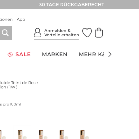
30 TAGE RÜCKGABERECHT
tionen
App
Anmelden &
Vorteile erhalten
SALE
MARKEN
MEHR K&Ö
NACH
luide Teint de Rose
on ( 1W )
is pro 100ml