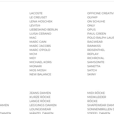
LACOSTE
OFFICINE CREATIV
LE CREUSET
OLYMP
LENA HOSCHEK
ON SCHUHE
LEVI’S®
ONLY
LIEBESKIND BERLIN
OPUS
LUISA CERANO
PAUL GREEN
MAC
POLO RALPH LAU
MARC CAIN
RAGWEAR
MARC JACOBS
RAINKISS
MARC O’POLO
REISENTHEL
MCM
REPLAY
MEY
RICHROYAL
MICHAEL KORS
SAMSONITE
MONARI
SANETTA
MOS MOSH
SATCH
NEW BALANCE
SKINY
JEANS DAMEN
MIDI RÖCKE
KURZE RÖCKE
MIDIKLEIDER
LANGE RÖCKE
RÖCKE
DAMEN
LEGGINGS DAMEN
SHAPEWEAR DAM
LOUNGEWEAR
SONNENBRILLEN
 DAMEN
MÄNTEL DAMEN
STIEFEL DAMEN