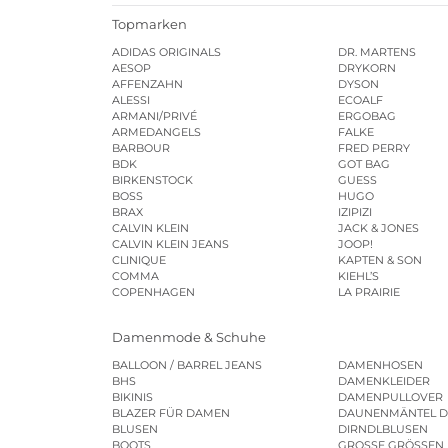
Topmarken
ADIDAS ORIGINALS
DR. MARTENS
AESOP
DRYKORN
AFFENZAHN
DYSON
ALESSI
ECOALF
ARMANI/PRIVÉ
ERGOBAG
ARMEDANGELS
FALKE
BARBOUR
FRED PERRY
BDK
GOT BAG
BIRKENSTOCK
GUESS
BOSS
HUGO
BRAX
IZIPIZI
CALVIN KLEIN
JACK & JONES
CALVIN KLEIN JEANS
JOOP!
CLINIQUE
KAPTEN & SON
COMMA
KIEHL’S
COPENHAGEN
LA PRAIRIE
Damenmode & Schuhe
BALLOON / BARREL JEANS
DAMENHOSEN
BHS
DAMENKLEIDER
BIKINIS
DAMENPULLOVER
BLAZER FÜR DAMEN
DAUNENMÄNTEL 
BLUSEN
DIRNDLBLUSEN
BOOTS
GROSSE GRÖSSEN