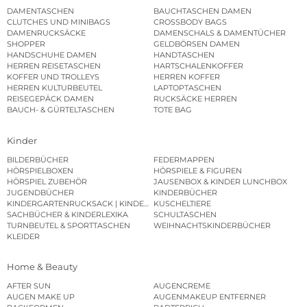
DAMENTASCHEN
BAUCHTASCHEN DAMEN
CLUTCHES UND MINIBAGS
CROSSBODY BAGS
DAMENRUCKSÄCKE
DAMENSCHALS & DAMENTÜCHER
SHOPPER
GELDBÖRSEN DAMEN
HANDSCHUHE DAMEN
HANDTASCHEN
HERREN REISETASCHEN
HARTSCHALENKOFFER
KOFFER UND TROLLEYS
HERREN KOFFER
HERREN KULTURBEUTEL
LAPTOPTASCHEN
REISEGEPÄCK DAMEN
RUCKSÄCKE HERREN
BAUCH- & GÜRTELTASCHEN
TOTE BAG
Kinder
BILDERBÜCHER
FEDERMAPPEN
HÖRSPIELBOXEN
HÖRSPIELE & FIGUREN
HÖRSPIEL ZUBEHÖR
JAUSENBOX & KINDER LUNCHBOX
JUGENDBÜCHER
KINDERBÜCHER
KINDERGARTENRUCKSACK | KINDERGARTENBEUTEL
KUSCHELTIERE
SACHBÜCHER & KINDERLEXIKA
SCHULTASCHEN
TURNBEUTEL & SPORTTASCHEN
WEIHNACHTSKINDERBÜCHER
KLEIDER
Home & Beauty
AFTER SUN
AUGENCREME
AUGEN MAKE UP
AUGENMAKEUP ENTFERNER