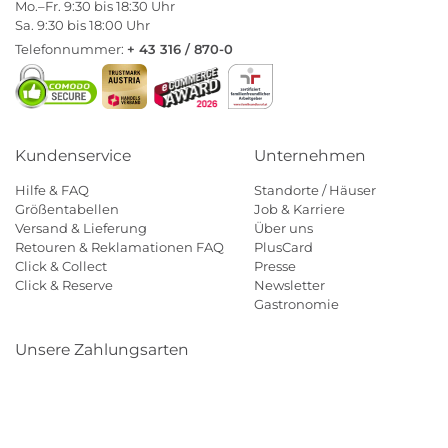
Mo.–Fr. 9:30 bis 18:30 Uhr
Sa. 9:30 bis 18:00 Uhr
Telefonnummer:
+ 43 316 / 870-0
Kundenservice
Unternehmen
Hilfe & FAQ
Standorte / Häuser
Größentabellen
Job & Karriere
Versand & Lieferung
Über uns
Retouren & Reklamationen FAQ
PlusCard
Click & Collect
Presse
Click & Reserve
Newsletter
Gastronomie
Unsere Zahlungsarten
Klarna
Paypal
Mastercard
Visa
Diners
Eps
Shop
Applepay
Amazon