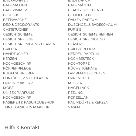
BACKFORMEN
BADTEPPICH
BADEMATTEN
BADEMÄNTEL
BADEZIMMER
BEAUTY GESCHENKE
BESTECK
BETTDECKEN
BETTWÄSCHE
DAMEN PARFUM
DEO & DEODORANTS
DUSCHGEL & BADESCHAUM
GÄSTETÜCHER
FÜR SIE
GESICHTSCREME
GESICHTSCREME HERREN
GESICHTSPFLEGE
GESICHTSREINIGUNG
GESICHTSREINIGUNG HERREN
GLÄSER
GRILLER
GRILLZUBEHÖR
HANDTÜCHER
HERREN PARFUM
KERZEN
KOCHBESTECK
KOCHGESCHIRR
KOCHTÖPFE
KÖRPERPFLEGE
KÜCHENGERÄTE
KUGELSCHREIBER
LAMPEN & LEUCHTEN
LEINTÜCHER & BETTLAKEN
LIPPENSTIFT
LIPPEN MAKE UP
MESSER
MÖBEL
NAGELLACK
UNISEX PARFUMS
PEELING
KOCHGESCHIRR
PORZELLAN
RASIERER & RASUR ZUBEHÖR
RAUMDÜFTE & KERZEN
TEINT | GESICHTS MAKE UP
VASEN
Hilfe & Kontakt