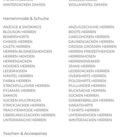
WINTERJACKEN DAMEN
WOLLMÄNTEL DAMEN
Herrenmode & Schuhe
ANZÜGE & SMOKINGS
ANZUGSSCHUHE HERREN
BLOUSON HERREN
BOOTS HERREN
BOXERSHORTS
CARGOHOSEN HERREN
CHINOS HERREN
DAUNENJACKEN HERREN
GILETS HERREN
GROSSE GRÖSSEN HERREN
HERREN BUSINESSHEMDEN
HERREN FREIZEITHEMDEN
HERREN HEMDEN
HERRENHOSEN
HERRENJACKEN
HERRENSNEAKER
HOODIES HERREN
JEANS HERREN
LEDERHOSEN
LEDERJACKEN HERREN
MÄNTEL HERREN
OVERSHIRTS HERREN
PARKA HERREN
POLOSHIRTS HERREN
STRICKPULLOVER HERREN
PULLUNDER HERREN
PYJAMAS HERREN
RUCKSÄCKE HERREN
SAKKOS
SOCKEN HERREN
SOCKEN MULTIPACKS
SONNENBRILLEN HERREN
STRICKJACKEN HERREN
SWEATSHIRTS
TRACHTENMODE HERREN
T-SHIRTS HERREN
ÜBERGANGSJACKEN HERREN
UNTERHEMDEN HERREN
UNTERWÄSCHE HERREN
WINTERJACKEN HERREN
Taschen & Accessoires