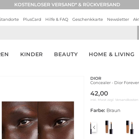
KOSTENLOSER VERSAND* & RÜCKVERSAND
Standorte
PlusCard
Hilfe & FAQ
Geschenkkarte
Newsletter
Ak
REN
KINDER
BEAUTY
HOME & LIVING
DIOR
Concealer - Dior Forever 
42,00
inkl. Mwst zzgl.
Versandkosten
Farbe:
Braun