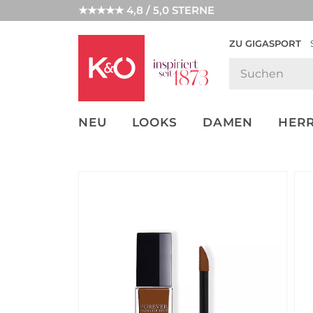
★★★★★ 4,8 / 5,0 STERNE
ZU GIGASPORT
FASHION-
UNSERE APP
CLICK &
CLICK &
TRENDS
COLLECT
RESERVE
NEU
LOOKS
DAMEN
HER