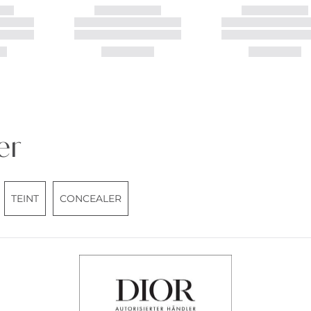
er
TEINT
CONCEALER