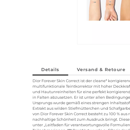
Details
Versand & Retoure
Dior Forever Skin Correct ist der cleane* korrigier
multifunktionale Teintkorrektor mit hoher Deckkra
und Hautunreinheiten für eine perfekt korrigierend
in Falten abzusetzen. Er ist unter allen Bedingunge
Ursprungs wurde gemäß eines strengen Inhaltsstoff
Extrakt aus wilden Stiefmütterchen und Schafgarbe
von Dior Forever Skin Correct besteht zu 100 % aus
nachhaltige Schönheit zum Ausdruck bringt. Dieser
unter „Leitfaden für verantwortungsvolle Formulieru