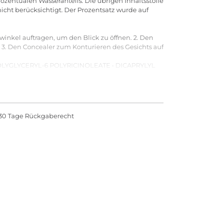
rozentualen Wasseranteils. Die übrigen Inhaltsstoffe
 nicht berücksichtigt. Der Prozentsatz wurde auf
inkel auftragen, um den Blick zu öffnen. 2. Den
 3. Den Concealer zum Konturieren des Gesichts auf
POLYGLYCERYL-6 POLYRICINOLEATE • DICAPRYLYL
THYLSILOXYSILICATE • IRIS FLORENTINA ROOT
RALKONIUM HECTORITE • SODIUM CHLORIDE •
DROXYSTEARIC ACID • HYDROLYZED VIOLA
IOL • CAPRYLYL GLYCOL • POLYGLYCERYL-3
 • CITRIC ACID • POTASSIUM SORBATE • [+/- CI
30 Tage Rückgaberecht