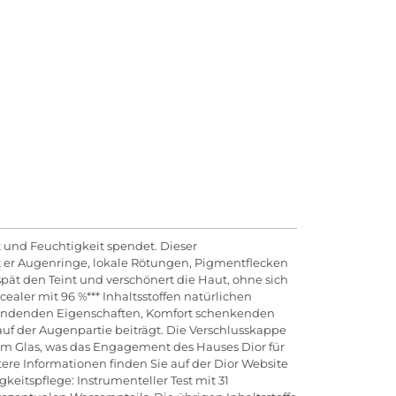
lt und Feuchtigkeit spendet. Dieser
rt er Augenringe, lokale Rötungen, Pigmentflecken
pät den Teint und verschönert die Haut, ohne sich
ealer mit 96 %*** Inhaltsstoffen natürlichen
tsspendenden Eigenschaften, Komfort schenkenden
uf der Augenpartie beiträgt. Die Verschlusskappe
ltem Glas, was das Engagement des Hauses Dior für
ere Informationen finden Sie auf der Dior Website
keitspflege: Instrumenteller Test mit 31