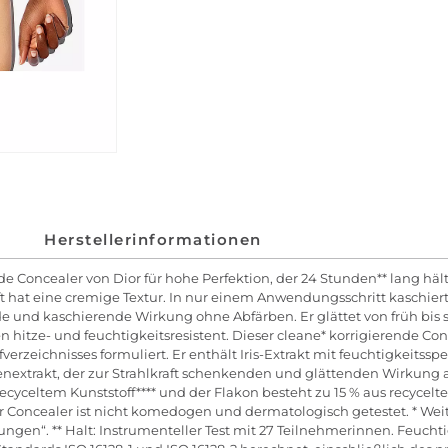
Herstellerinformationen
ende Concealer von Dior für hohe Perfektion, der 24 Stunden** lang hä
ft hat eine cremige Textur. In nur einem Anwendungsschritt kaschie
e und kaschierende Wirkung ohne Abfärben. Er glättet von früh bis s
n hitze- und feuchtigkeitsresistent. Dieser cleane* korrigierende Conc
verzeichnisses formuliert. Er enthält Iris-Extrakt mit feuchtigkei
nextrakt, der zur Strahlkraft schenkenden und glättenden Wirkung a
 recyceltem Kunststoff**** und der Flakon besteht zu 15 % aus recyce
 Concealer ist nicht komedogen und dermatologisch getestet. * Weit
ngen“. ** Halt: Instrumenteller Test mit 27 Teilnehmerinnen. Feuchtig