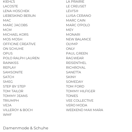
KIEHL’S
LA PRAIRIE
LACOSTE
LE CREUSET
LENA HOSCHEK
LEVI’S®
LIEBESKIND BERLIN
LUISA CERANO
MAC
MARC CAIN
MARC JACOBS
MARC O’POLO
MCM
MEY
MICHAEL KORS
MONARI
MOS MOSH
NEW BALANCE
OFFICINE CREATIVE
OLYMP
ON SCHUHE
ONLY
OPUS
PAUL GREEN
POLO RALPH LAUREN
RAGWEAR
RAINKISS
REISENTHEL
REPLAY
RICHROYAL
SAMSONITE
SANETTA
SATCH
SKINY
SMEG
SOMEDAY
STEP BY STEP
TOM FORD
TOM TAILOR
TOMMY HILFIGER
TOMMY JEANS
TONIES
TRIUMPH
VEE COLLECTIVE
VEJA
VERO MODA
VILLEROY & BOCH
WEEKEND MAX MARA
WMF
Damenmode & Schuhe