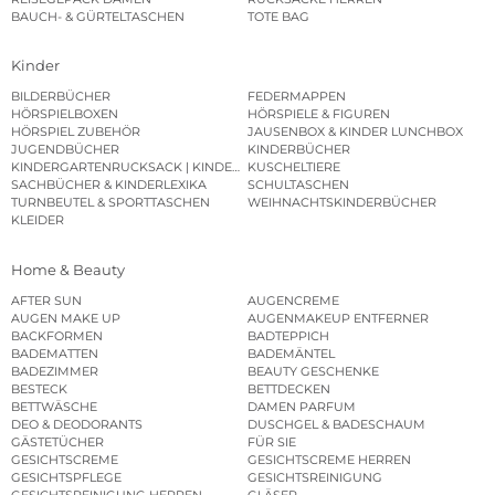
BAUCH- & GÜRTELTASCHEN
TOTE BAG
Kinder
BILDERBÜCHER
FEDERMAPPEN
HÖRSPIELBOXEN
HÖRSPIELE & FIGUREN
HÖRSPIEL ZUBEHÖR
JAUSENBOX & KINDER LUNCHBOX
JUGENDBÜCHER
KINDERBÜCHER
KINDERGARTENRUCKSACK | KINDERGARTENBEUTEL
KUSCHELTIERE
SACHBÜCHER & KINDERLEXIKA
SCHULTASCHEN
TURNBEUTEL & SPORTTASCHEN
WEIHNACHTSKINDERBÜCHER
KLEIDER
Home & Beauty
AFTER SUN
AUGENCREME
AUGEN MAKE UP
AUGENMAKEUP ENTFERNER
BACKFORMEN
BADTEPPICH
BADEMATTEN
BADEMÄNTEL
BADEZIMMER
BEAUTY GESCHENKE
BESTECK
BETTDECKEN
BETTWÄSCHE
DAMEN PARFUM
DEO & DEODORANTS
DUSCHGEL & BADESCHAUM
GÄSTETÜCHER
FÜR SIE
GESICHTSCREME
GESICHTSCREME HERREN
GESICHTSPFLEGE
GESICHTSREINIGUNG
GESICHTSREINIGUNG HERREN
GLÄSER