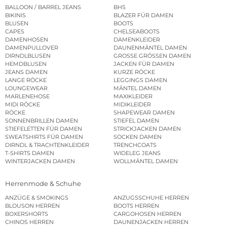
BALLOON / BARREL JEANS
BHS
BIKINIS
BLAZER FÜR DAMEN
BLUSEN
BOOTS
CAPES
CHELSEABOOTS
DAMENHOSEN
DAMENKLEIDER
DAMENPULLOVER
DAUNENMÄNTEL DAMEN
DIRNDLBLUSEN
GROSSE GRÖSSEN DAMEN
HEMDBLUSEN
JACKEN FÜR DAMEN
JEANS DAMEN
KURZE RÖCKE
LANGE RÖCKE
LEGGINGS DAMEN
LOUNGEWEAR
MÄNTEL DAMEN
MARLENEHOSE
MAXIKLEIDER
MIDI RÖCKE
MIDIKLEIDER
RÖCKE
SHAPEWEAR DAMEN
SONNENBRILLEN DAMEN
STIEFEL DAMEN
STIEFELETTEN FÜR DAMEN
STRICKJACKEN DAMEN
SWEATSHIRTS FÜR DAMEN
SOCKEN DAMEN
DIRNDL & TRACHTENKLEIDER
TRENCHCOATS
T-SHIRTS DAMEN
WIDELEG JEANS
WINTERJACKEN DAMEN
WOLLMÄNTEL DAMEN
Herrenmode & Schuhe
ANZÜGE & SMOKINGS
ANZUGSSCHUHE HERREN
BLOUSON HERREN
BOOTS HERREN
BOXERSHORTS
CARGOHOSEN HERREN
CHINOS HERREN
DAUNENJACKEN HERREN