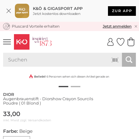
K&Ö & GIGASPORT APP
ZUR APP
Jetzt kostenlos downloaden
Pluscard Vorteile erhalten
KOSTENLOSER VERSAND* & RÜCKVERSAND
Jetzt anmelden
UNSERE APP
CLICK &
CLICK &
COLLECT
RESERVE
Beliebt!
6 Personen sehen sich diesen Artikel gerade an
DIOR
Augenbrauenstift - Diorshow Crayon Sourcils
Poudre ( 01 Blond )
33,00
inkl. Mwst zzgl.
Versandkosten
Farbe:
Beige