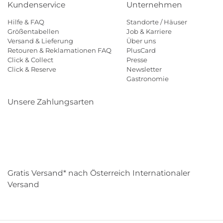
Kundenservice
Unternehmen
Hilfe & FAQ
Standorte / Häuser
Größentabellen
Job & Karriere
Versand & Lieferung
Über uns
Retouren & Reklamationen FAQ
PlusCard
Click & Collect
Presse
Click & Reserve
Newsletter
Gastronomie
Unsere Zahlungsarten
Klarna
Paypal
Mastercard
Visa
Diners
Eps
Shop
Applepay
Amazon
Gratis Versand* nach Österreich Internationaler
Versand