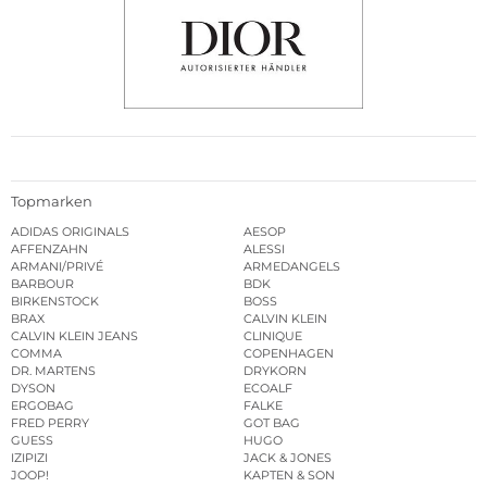
Topmarken
ADIDAS ORIGINALS
AESOP
AFFENZAHN
ALESSI
ARMANI/PRIVÉ
ARMEDANGELS
BARBOUR
BDK
BIRKENSTOCK
BOSS
BRAX
CALVIN KLEIN
CALVIN KLEIN JEANS
CLINIQUE
COMMA
COPENHAGEN
DR. MARTENS
DRYKORN
DYSON
ECOALF
ERGOBAG
FALKE
FRED PERRY
GOT BAG
GUESS
HUGO
IZIPIZI
JACK & JONES
JOOP!
KAPTEN & SON