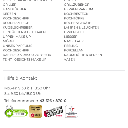
GRILLER
GRILLZUBEHÖR
HANDTÜCHER
HERREN PARFUM
KERZEN
KOCHBESTECK
KOCHGESCHIRR
KOCHTÖPFE
KÖRPERPFLEGE
KÜCHENGERÄTE
KUGELSCHREIBER
LAMPEN & LEUCHTEN
LEINTÜCHER & BETTLAKEN
LIPPENSTIFT
LIPPEN MAKE UP
MESSER
MÖBEL
NAGELLACK
UNISEX PARFUMS
PEELING
KOCHGESCHIRR
PORZELLAN
RASIERER & RASUR ZUBEHÖR
RAUMDÜFTE & KERZEN
TEINT | GESICHTS MAKE UP
VASEN
Hilfe & Kontakt
Mo.–Fr. 9:30 bis 18:30 Uhr
Sa. 9:30 bis 18:00 Uhr
Telefonnummer:
+ 43 316 / 870-0