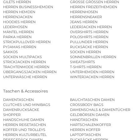
GILETS HERREN
GROSSE GRÖSSEN HERREN
HERREN BUSINESSHEMDEN
HERREN FREIZEITHEMDEN
HERREN HEMDEN
HERRENHOSEN
HERRENJACKEN
HERRENSNEAKER
HOODIES HERREN
JEANS HERREN
LEDERHOSEN
LEDERJACKEN HERREN
MÄNTEL HERREN
OVERSHIRTS HERREN
PARKA HERREN
POLOSHIRTS HERREN
STRICKPULLOVER HERREN
PULLUNDER HERREN
PYJAMAS HERREN
RUCKSÄCKE HERREN
SAKKOS
SOCKEN HERREN
SOCKEN MULTIPACKS
SONNENBRILLEN HERREN
STRICKJACKEN HERREN
SWEATSHIRTS
TRACHTENMODE HERREN
T-SHIRTS HERREN
ÜBERGANGSJACKEN HERREN
UNTERHEMDEN HERREN
UNTERWÄSCHE HERREN
WINTERJACKEN HERREN
Taschen & Accessoires
DAMENTASCHEN
BAUCHTASCHEN DAMEN
CLUTCHES UND MINIBAGS
CROSSBODY BAGS
DAMENRUCKSÄCKE
DAMENSCHALS & DAMENTÜCHER
SHOPPER
GELDBÖRSEN DAMEN
HANDSCHUHE DAMEN
HANDTASCHEN
HERREN REISETASCHEN
HARTSCHALENKOFFER
KOFFER UND TROLLEYS
HERREN KOFFER
HERREN KULTURBEUTEL
LAPTOPTASCHEN
REISEGEPÄCK DAMEN
RUCKSÄCKE HERREN