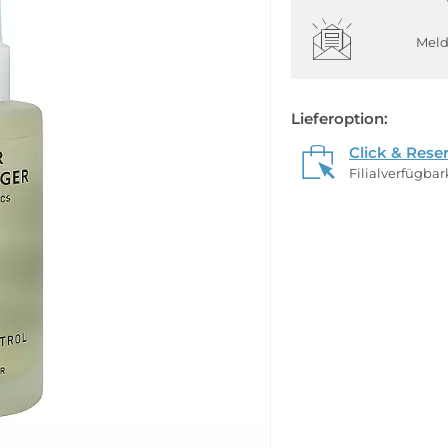
Meld
Lieferoption:
Click & Rese
Filialverfügba