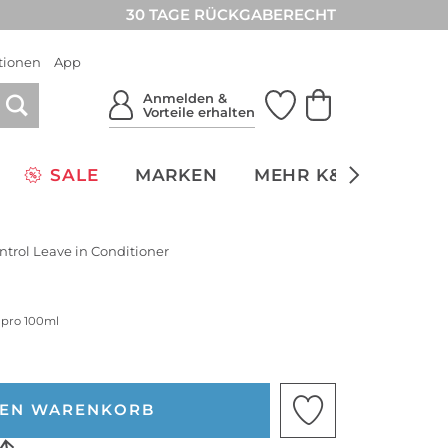
30 TAGE RÜCKGABERECHT
tionen
App
Anmelden &
Vorteile erhalten
SALE
MARKEN
MEHR K&Ö
NACH
trol Leave in Conditioner
s pro 100ml
DEN WARENKORB