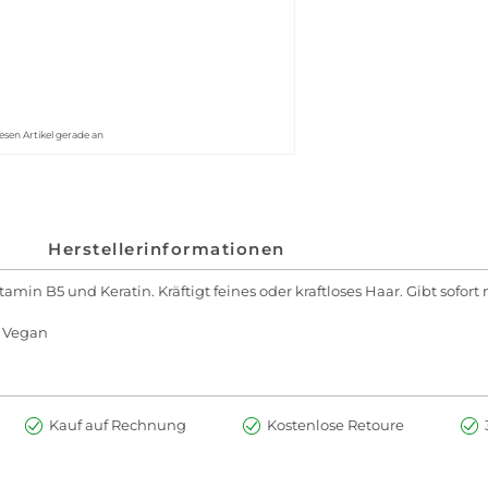
esen Artikel gerade an
Herstellerinformationen
 B5 und Keratin. Kräftigt feines oder kraftloses Haar. Gibt sofort me
, Vegan
Kauf auf Rechnung
Kostenlose Retoure