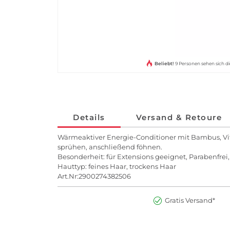
Beliebt!
9 Personen sehen sich di
Details
Versand & Retoure
Wärmeaktiver Energie-Conditioner mit Bambus, Vitamin
sprühen, anschließend föhnen.
Besonderheit: für Extensions geeignet, Parabenfrei
Hauttyp: feines Haar, trockens Haar
Art.Nr:2900274382506
Gratis Versand*