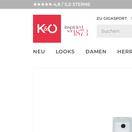
★★★★★ 4,8 / 5,0 STERNE
ZU GIGASPORT
FASHION-
UNSERE APP
CLICK &
CLICK &
TRENDS
COLLECT
RESERVE
NEU
LOOKS
DAMEN
HER