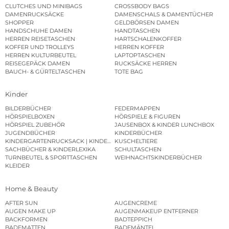
CLUTCHES UND MINIBAGS
CROSSBODY BAGS
DAMENRUCKSÄCKE
DAMENSCHALS & DAMENTÜCHER
SHOPPER
GELDBÖRSEN DAMEN
HANDSCHUHE DAMEN
HANDTASCHEN
HERREN REISETASCHEN
HARTSCHALENKOFFER
KOFFER UND TROLLEYS
HERREN KOFFER
HERREN KULTURBEUTEL
LAPTOPTASCHEN
REISEGEPÄCK DAMEN
RUCKSÄCKE HERREN
BAUCH- & GÜRTELTASCHEN
TOTE BAG
Kinder
BILDERBÜCHER
FEDERMAPPEN
HÖRSPIELBOXEN
HÖRSPIELE & FIGUREN
HÖRSPIEL ZUBEHÖR
JAUSENBOX & KINDER LUNCHBOX
JUGENDBÜCHER
KINDERBÜCHER
KINDERGARTENRUCKSACK | KINDERGARTENBEUTEL
KUSCHELTIERE
SACHBÜCHER & KINDERLEXIKA
SCHULTASCHEN
TURNBEUTEL & SPORTTASCHEN
WEIHNACHTSKINDERBÜCHER
KLEIDER
Home & Beauty
AFTER SUN
AUGENCREME
AUGEN MAKE UP
AUGENMAKEUP ENTFERNER
BACKFORMEN
BADTEPPICH
BADEMATTEN
BADEMÄNTEL