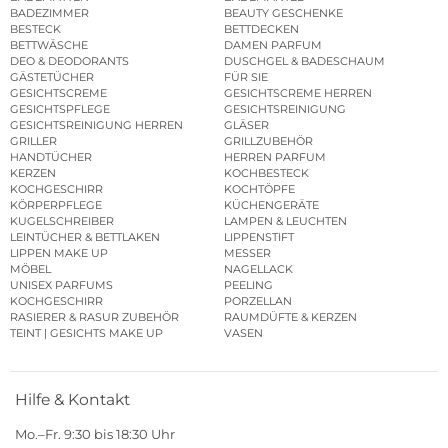
BADEZIMMER
BEAUTY GESCHENKE
BESTECK
BETTDECKEN
BETTWÄSCHE
DAMEN PARFUM
DEO & DEODORANTS
DUSCHGEL & BADESCHAUM
GÄSTETÜCHER
FÜR SIE
GESICHTSCREME
GESICHTSCREME HERREN
GESICHTSPFLEGE
GESICHTSREINIGUNG
GESICHTSREINIGUNG HERREN
GLÄSER
GRILLER
GRILLZUBEHÖR
HANDTÜCHER
HERREN PARFUM
KERZEN
KOCHBESTECK
KOCHGESCHIRR
KOCHTÖPFE
KÖRPERPFLEGE
KÜCHENGERÄTE
KUGELSCHREIBER
LAMPEN & LEUCHTEN
LEINTÜCHER & BETTLAKEN
LIPPENSTIFT
LIPPEN MAKE UP
MESSER
MÖBEL
NAGELLACK
UNISEX PARFUMS
PEELING
KOCHGESCHIRR
PORZELLAN
RASIERER & RASUR ZUBEHÖR
RAUMDÜFTE & KERZEN
TEINT | GESICHTS MAKE UP
VASEN
Hilfe & Kontakt
Mo.–Fr. 9:30 bis 18:30 Uhr