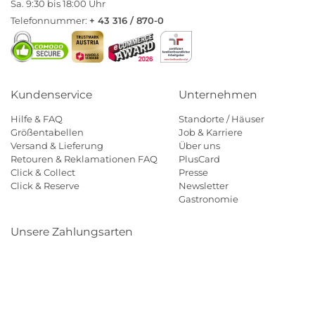
Sa. 9:30 bis 18:00 Uhr
Telefonnummer:
+ 43 316 / 870-0
Kundenservice
Unternehmen
Hilfe & FAQ
Standorte / Häuser
Größentabellen
Job & Karriere
Versand & Lieferung
Über uns
Retouren & Reklamationen FAQ
PlusCard
Click & Collect
Presse
Click & Reserve
Newsletter
Gastronomie
Unsere Zahlungsarten
Klarna
Paypal
Mastercard
Visa
Diners
Eps
Shop
Applepay
Amazon