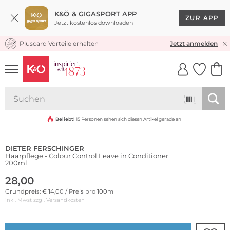
K&Ö & GIGASPORT APP
ZUR APP
Jetzt kostenlos downloaden
Pluscard Vorteile erhalten
KOSTENLOSER VERSAND* & RÜCKVERSAND
Jetzt anmelden
UNSERE APP
CLICK &
CLICK &
COLLECT
RESERVE
Beliebt!
15 Personen sehen sich diesen Artikel gerade an
DIETER FERSCHINGER
Haarpflege - Colour Control Leave in Conditioner
200ml
28,00
Grundpreis: € 14,00 / Preis pro 100ml
inkl. Mwst zzgl.
Versandkosten