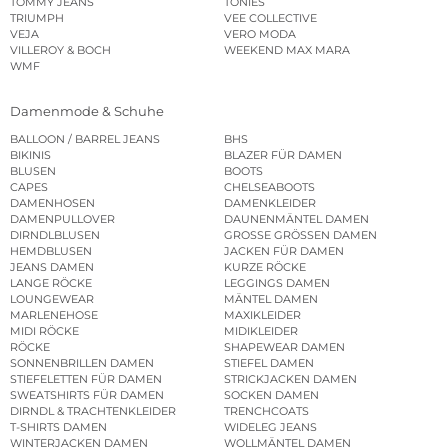
TOMMY JEANS
TONIES
TRIUMPH
VEE COLLECTIVE
VEJA
VERO MODA
VILLEROY & BOCH
WEEKEND MAX MARA
WMF
Damenmode & Schuhe
BALLOON / BARREL JEANS
BHS
BIKINIS
BLAZER FÜR DAMEN
BLUSEN
BOOTS
CAPES
CHELSEABOOTS
DAMENHOSEN
DAMENKLEIDER
DAMENPULLOVER
DAUNENMÄNTEL DAMEN
DIRNDLBLUSEN
GROSSE GRÖSSEN DAMEN
HEMDBLUSEN
JACKEN FÜR DAMEN
JEANS DAMEN
KURZE RÖCKE
LANGE RÖCKE
LEGGINGS DAMEN
LOUNGEWEAR
MÄNTEL DAMEN
MARLENEHOSE
MAXIKLEIDER
MIDI RÖCKE
MIDIKLEIDER
RÖCKE
SHAPEWEAR DAMEN
SONNENBRILLEN DAMEN
STIEFEL DAMEN
STIEFELETTEN FÜR DAMEN
STRICKJACKEN DAMEN
SWEATSHIRTS FÜR DAMEN
SOCKEN DAMEN
DIRNDL & TRACHTENKLEIDER
TRENCHCOATS
T-SHIRTS DAMEN
WIDELEG JEANS
WINTERJACKEN DAMEN
WOLLMÄNTEL DAMEN