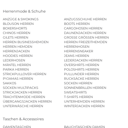
Herrenmode & Schuhe
ANZÜGE & SMOKINGS
ANZUGSSCHUHE HERREN
BLOUSON HERREN
BOOTS HERREN
BOXERSHORTS
CARGOHOSEN HERREN
CHINOS HERREN
DAUNENJACKEN HERREN
GILETS HERREN
GROSSE GRÖSSEN HERREN
HERREN BUSINESSHEMDEN
HERREN FREIZEITHEMDEN
HERREN HEMDEN
HERRENHOSEN
HERRENJACKEN
HERRENSNEAKER
HOODIES HERREN
JEANS HERREN
LEDERHOSEN
LEDERJACKEN HERREN
MÄNTEL HERREN
OVERSHIRTS HERREN
PARKA HERREN
POLOSHIRTS HERREN
STRICKPULLOVER HERREN
PULLUNDER HERREN
PYJAMAS HERREN
RUCKSÄCKE HERREN
SAKKOS
SOCKEN HERREN
SOCKEN MULTIPACKS
SONNENBRILLEN HERREN
STRICKJACKEN HERREN
SWEATSHIRTS
TRACHTENMODE HERREN
T-SHIRTS HERREN
ÜBERGANGSJACKEN HERREN
UNTERHEMDEN HERREN
UNTERWÄSCHE HERREN
WINTERJACKEN HERREN
Taschen & Accessoires
DAMENTASCHEN
BAUCHTASCHEN DAMEN