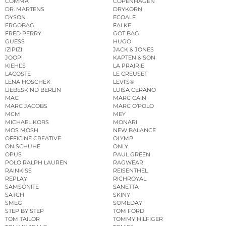
COMMA
COPENHAGEN
DR. MARTENS
DRYKORN
DYSON
ECOALF
ERGOBAG
FALKE
FRED PERRY
GOT BAG
GUESS
HUGO
IZIPIZI
JACK & JONES
JOOP!
KAPTEN & SON
KIEHL’S
LA PRAIRIE
LACOSTE
LE CREUSET
LENA HOSCHEK
LEVI’S®
LIEBESKIND BERLIN
LUISA CERANO
MAC
MARC CAIN
MARC JACOBS
MARC O’POLO
MCM
MEY
MICHAEL KORS
MONARI
MOS MOSH
NEW BALANCE
OFFICINE CREATIVE
OLYMP
ON SCHUHE
ONLY
OPUS
PAUL GREEN
POLO RALPH LAUREN
RAGWEAR
RAINKISS
REISENTHEL
REPLAY
RICHROYAL
SAMSONITE
SANETTA
SATCH
SKINY
SMEG
SOMEDAY
STEP BY STEP
TOM FORD
TOM TAILOR
TOMMY HILFIGER