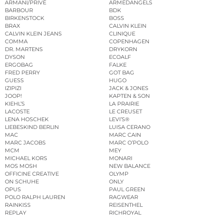
ARMANI/PRIVÉ
ARMEDANGELS
BARBOUR
BDK
BIRKENSTOCK
BOSS
BRAX
CALVIN KLEIN
CALVIN KLEIN JEANS
CLINIQUE
COMMA
COPENHAGEN
DR. MARTENS
DRYKORN
DYSON
ECOALF
ERGOBAG
FALKE
FRED PERRY
GOT BAG
GUESS
HUGO
IZIPIZI
JACK & JONES
JOOP!
KAPTEN & SON
KIEHL’S
LA PRAIRIE
LACOSTE
LE CREUSET
LENA HOSCHEK
LEVI’S®
LIEBESKIND BERLIN
LUISA CERANO
MAC
MARC CAIN
MARC JACOBS
MARC O’POLO
MCM
MEY
MICHAEL KORS
MONARI
MOS MOSH
NEW BALANCE
OFFICINE CREATIVE
OLYMP
ON SCHUHE
ONLY
OPUS
PAUL GREEN
POLO RALPH LAUREN
RAGWEAR
RAINKISS
REISENTHEL
REPLAY
RICHROYAL