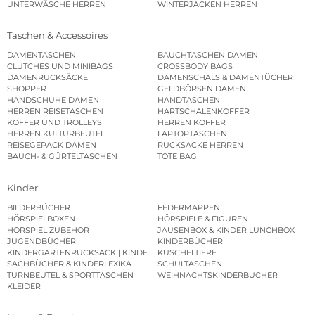
UNTERWÄSCHE HERREN
WINTERJACKEN HERREN
Taschen & Accessoires
DAMENTASCHEN
BAUCHTASCHEN DAMEN
CLUTCHES UND MINIBAGS
CROSSBODY BAGS
DAMENRUCKSÄCKE
DAMENSCHALS & DAMENTÜCHER
SHOPPER
GELDBÖRSEN DAMEN
HANDSCHUHE DAMEN
HANDTASCHEN
HERREN REISETASCHEN
HARTSCHALENKOFFER
KOFFER UND TROLLEYS
HERREN KOFFER
HERREN KULTURBEUTEL
LAPTOPTASCHEN
REISEGEPÄCK DAMEN
RUCKSÄCKE HERREN
BAUCH- & GÜRTELTASCHEN
TOTE BAG
Kinder
BILDERBÜCHER
FEDERMAPPEN
HÖRSPIELBOXEN
HÖRSPIELE & FIGUREN
HÖRSPIEL ZUBEHÖR
JAUSENBOX & KINDER LUNCHBOX
JUGENDBÜCHER
KINDERBÜCHER
KINDERGARTENRUCKSACK | KINDERGARTENBEUTEL
KUSCHELTIERE
SACHBÜCHER & KINDERLEXIKA
SCHULTASCHEN
TURNBEUTEL & SPORTTASCHEN
WEIHNACHTSKINDERBÜCHER
KLEIDER