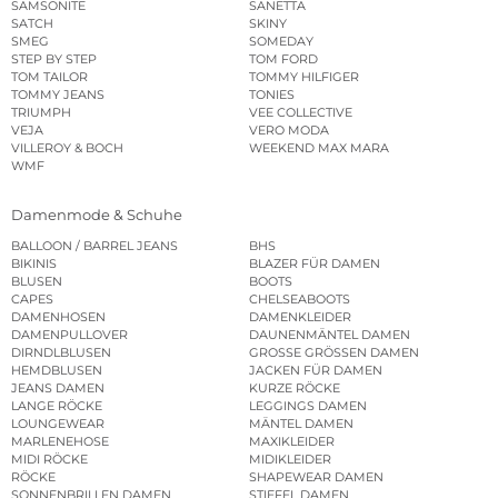
SAMSONITE
SANETTA
SATCH
SKINY
SMEG
SOMEDAY
STEP BY STEP
TOM FORD
TOM TAILOR
TOMMY HILFIGER
TOMMY JEANS
TONIES
TRIUMPH
VEE COLLECTIVE
VEJA
VERO MODA
VILLEROY & BOCH
WEEKEND MAX MARA
WMF
Damenmode & Schuhe
BALLOON / BARREL JEANS
BHS
BIKINIS
BLAZER FÜR DAMEN
BLUSEN
BOOTS
CAPES
CHELSEABOOTS
DAMENHOSEN
DAMENKLEIDER
DAMENPULLOVER
DAUNENMÄNTEL DAMEN
DIRNDLBLUSEN
GROSSE GRÖSSEN DAMEN
HEMDBLUSEN
JACKEN FÜR DAMEN
JEANS DAMEN
KURZE RÖCKE
LANGE RÖCKE
LEGGINGS DAMEN
LOUNGEWEAR
MÄNTEL DAMEN
MARLENEHOSE
MAXIKLEIDER
MIDI RÖCKE
MIDIKLEIDER
RÖCKE
SHAPEWEAR DAMEN
SONNENBRILLEN DAMEN
STIEFEL DAMEN