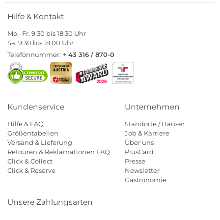
Hilfe & Kontakt
Mo.–Fr. 9:30 bis 18:30 Uhr
Sa. 9:30 bis 18:00 Uhr
Telefonnummer:
+ 43 316 / 870-0
Kundenservice
Unternehmen
Hilfe & FAQ
Standorte / Häuser
Größentabellen
Job & Karriere
Versand & Lieferung
Über uns
Retouren & Reklamationen FAQ
PlusCard
Click & Collect
Presse
Click & Reserve
Newsletter
Gastronomie
Unsere Zahlungsarten
Klarna
Paypal
Mastercard
Visa
Diners
Eps
Shop