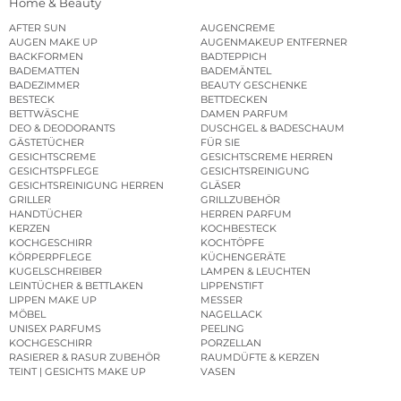
Home & Beauty
AFTER SUN
AUGENCREME
AUGEN MAKE UP
AUGENMAKEUP ENTFERNER
BACKFORMEN
BADTEPPICH
BADEMATTEN
BADEMÄNTEL
BADEZIMMER
BEAUTY GESCHENKE
BESTECK
BETTDECKEN
BETTWÄSCHE
DAMEN PARFUM
DEO & DEODORANTS
DUSCHGEL & BADESCHAUM
GÄSTETÜCHER
FÜR SIE
GESICHTSCREME
GESICHTSCREME HERREN
GESICHTSPFLEGE
GESICHTSREINIGUNG
GESICHTSREINIGUNG HERREN
GLÄSER
GRILLER
GRILLZUBEHÖR
HANDTÜCHER
HERREN PARFUM
KERZEN
KOCHBESTECK
KOCHGESCHIRR
KOCHTÖPFE
KÖRPERPFLEGE
KÜCHENGERÄTE
KUGELSCHREIBER
LAMPEN & LEUCHTEN
LEINTÜCHER & BETTLAKEN
LIPPENSTIFT
LIPPEN MAKE UP
MESSER
MÖBEL
NAGELLACK
UNISEX PARFUMS
PEELING
KOCHGESCHIRR
PORZELLAN
RASIERER & RASUR ZUBEHÖR
RAUMDÜFTE & KERZEN
TEINT | GESICHTS MAKE UP
VASEN