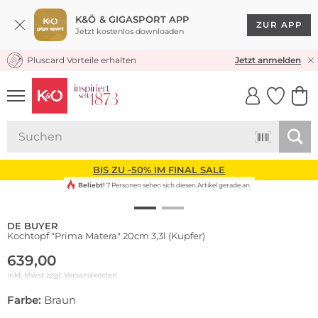
K&Ö & GIGASPORT APP
ZUR APP
Jetzt kostenlos downloaden
Pluscard Vorteile erhalten
KOSTENLOSER VERSAND* & RÜCKVERSAND
Jetzt anmelden
UNSERE APP
CLICK &
CLICK &
COLLECT
RESERVE
BIS ZU -50% IM FINAL SALE
Beliebt!
7 Personen sehen sich diesen Artikel gerade an
DE BUYER
Kochtopf "Prima Matera" 20cm 3,3l (Kupfer)
639,00
inkl. Mwst zzgl.
Versandkosten
Farbe:
Braun