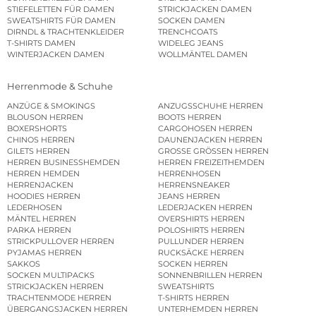
STIEFELETTEN FÜR DAMEN
STRICKJACKEN DAMEN
SWEATSHIRTS FÜR DAMEN
SOCKEN DAMEN
DIRNDL & TRACHTENKLEIDER
TRENCHCOATS
T-SHIRTS DAMEN
WIDELEG JEANS
WINTERJACKEN DAMEN
WOLLMÄNTEL DAMEN
Herrenmode & Schuhe
ANZÜGE & SMOKINGS
ANZUGSSCHUHE HERREN
BLOUSON HERREN
BOOTS HERREN
BOXERSHORTS
CARGOHOSEN HERREN
CHINOS HERREN
DAUNENJACKEN HERREN
GILETS HERREN
GROSSE GRÖSSEN HERREN
HERREN BUSINESSHEMDEN
HERREN FREIZEITHEMDEN
HERREN HEMDEN
HERRENHOSEN
HERRENJACKEN
HERRENSNEAKER
HOODIES HERREN
JEANS HERREN
LEDERHOSEN
LEDERJACKEN HERREN
MÄNTEL HERREN
OVERSHIRTS HERREN
PARKA HERREN
POLOSHIRTS HERREN
STRICKPULLOVER HERREN
PULLUNDER HERREN
PYJAMAS HERREN
RUCKSÄCKE HERREN
SAKKOS
SOCKEN HERREN
SOCKEN MULTIPACKS
SONNENBRILLEN HERREN
STRICKJACKEN HERREN
SWEATSHIRTS
TRACHTENMODE HERREN
T-SHIRTS HERREN
ÜBERGANGSJACKEN HERREN
UNTERHEMDEN HERREN