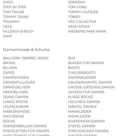
SMEG
SOMEDAY
STEP BY STEP
TOM FORD
TOM TAILOR
TOMMY HILFIGER
TOMMY JEANS
TONIES
TRIUMPH
VEE COLLECTIVE
VEJA
VERO MODA
VILLEROY & BOCH
WEEKEND MAX MARA
WMF
Damenmode & Schuhe
BALLOON / BARREL JEANS
BHS
BIKINIS
BLAZER FÜR DAMEN
BLUSEN
BOOTS
CAPES
CHELSEABOOTS
DAMENHOSEN
DAMENKLEIDER
DAMENPULLOVER
DAUNENMÄNTEL DAMEN
DIRNDLBLUSEN
GROSSE GRÖSSEN DAMEN
HEMDBLUSEN
JACKEN FÜR DAMEN
JEANS DAMEN
KURZE RÖCKE
LANGE RÖCKE
LEGGINGS DAMEN
LOUNGEWEAR
MÄNTEL DAMEN
MARLENEHOSE
MAXIKLEIDER
MIDI RÖCKE
MIDIKLEIDER
RÖCKE
SHAPEWEAR DAMEN
SONNENBRILLEN DAMEN
STIEFEL DAMEN
STIEFELETTEN FÜR DAMEN
STRICKJACKEN DAMEN
SWEATSHIRTS FÜR DAMEN
SOCKEN DAMEN