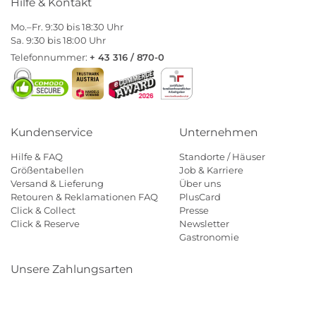
Hilfe & Kontakt
Mo.–Fr. 9:30 bis 18:30 Uhr
Sa. 9:30 bis 18:00 Uhr
Telefonnummer:
+ 43 316 / 870-0
Kundenservice
Unternehmen
Hilfe & FAQ
Standorte / Häuser
Größentabellen
Job & Karriere
Versand & Lieferung
Über uns
Retouren & Reklamationen FAQ
PlusCard
Click & Collect
Presse
Click & Reserve
Newsletter
Gastronomie
Unsere Zahlungsarten
Klarna
Paypal
Mastercard
Visa
Diners
Eps
Shop