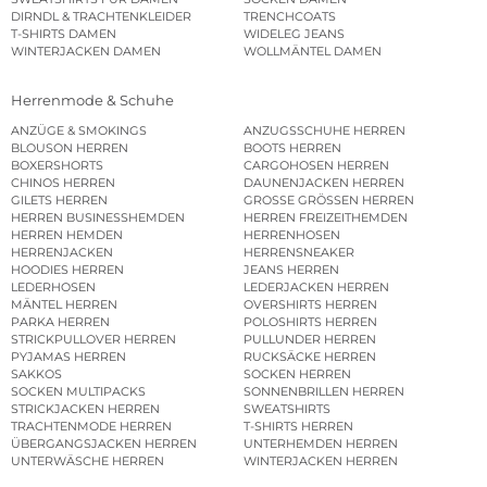
DIRNDL & TRACHTENKLEIDER
TRENCHCOATS
T-SHIRTS DAMEN
WIDELEG JEANS
WINTERJACKEN DAMEN
WOLLMÄNTEL DAMEN
Herrenmode & Schuhe
ANZÜGE & SMOKINGS
ANZUGSSCHUHE HERREN
BLOUSON HERREN
BOOTS HERREN
BOXERSHORTS
CARGOHOSEN HERREN
CHINOS HERREN
DAUNENJACKEN HERREN
GILETS HERREN
GROSSE GRÖSSEN HERREN
HERREN BUSINESSHEMDEN
HERREN FREIZEITHEMDEN
HERREN HEMDEN
HERRENHOSEN
HERRENJACKEN
HERRENSNEAKER
HOODIES HERREN
JEANS HERREN
LEDERHOSEN
LEDERJACKEN HERREN
MÄNTEL HERREN
OVERSHIRTS HERREN
PARKA HERREN
POLOSHIRTS HERREN
STRICKPULLOVER HERREN
PULLUNDER HERREN
PYJAMAS HERREN
RUCKSÄCKE HERREN
SAKKOS
SOCKEN HERREN
SOCKEN MULTIPACKS
SONNENBRILLEN HERREN
STRICKJACKEN HERREN
SWEATSHIRTS
TRACHTENMODE HERREN
T-SHIRTS HERREN
ÜBERGANGSJACKEN HERREN
UNTERHEMDEN HERREN
UNTERWÄSCHE HERREN
WINTERJACKEN HERREN