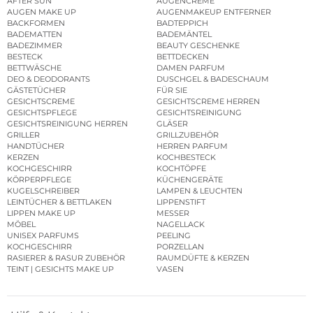
AFTER SUN
AUGENCREME
AUGEN MAKE UP
AUGENMAKEUP ENTFERNER
BACKFORMEN
BADTEPPICH
BADEMATTEN
BADEMÄNTEL
BADEZIMMER
BEAUTY GESCHENKE
BESTECK
BETTDECKEN
BETTWÄSCHE
DAMEN PARFUM
DEO & DEODORANTS
DUSCHGEL & BADESCHAUM
GÄSTETÜCHER
FÜR SIE
GESICHTSCREME
GESICHTSCREME HERREN
GESICHTSPFLEGE
GESICHTSREINIGUNG
GESICHTSREINIGUNG HERREN
GLÄSER
GRILLER
GRILLZUBEHÖR
HANDTÜCHER
HERREN PARFUM
KERZEN
KOCHBESTECK
KOCHGESCHIRR
KOCHTÖPFE
KÖRPERPFLEGE
KÜCHENGERÄTE
KUGELSCHREIBER
LAMPEN & LEUCHTEN
LEINTÜCHER & BETTLAKEN
LIPPENSTIFT
LIPPEN MAKE UP
MESSER
MÖBEL
NAGELLACK
UNISEX PARFUMS
PEELING
KOCHGESCHIRR
PORZELLAN
RASIERER & RASUR ZUBEHÖR
RAUMDÜFTE & KERZEN
TEINT | GESICHTS MAKE UP
VASEN