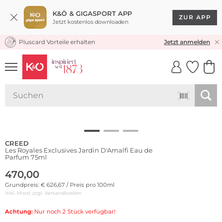
K&Ö & GIGASPORT APP
ZUR APP
Jetzt kostenlos downloaden
Pluscard Vorteile erhalten
KOSTENLOSER VERSAND* & RÜCKVERSAND
Jetzt anmelden
UNSERE APP
CLICK &
CLICK &
COLLECT
RESERVE
CREED
Les Royales Exclusives Jardin D'Amalfi Eau de
Parfum 75ml
470,00
Grundpreis: € 626,67 / Preis pro 100ml
inkl. Mwst zzgl.
Versandkosten
Achtung:
Nur noch 2 Stück verfügbar!