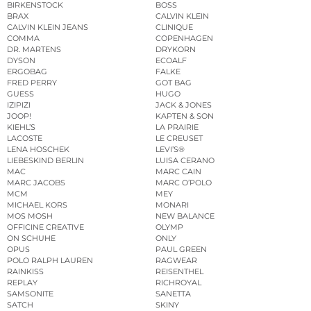
BIRKENSTOCK
BOSS
BRAX
CALVIN KLEIN
CALVIN KLEIN JEANS
CLINIQUE
COMMA
COPENHAGEN
DR. MARTENS
DRYKORN
DYSON
ECOALF
ERGOBAG
FALKE
FRED PERRY
GOT BAG
GUESS
HUGO
IZIPIZI
JACK & JONES
JOOP!
KAPTEN & SON
KIEHL’S
LA PRAIRIE
LACOSTE
LE CREUSET
LENA HOSCHEK
LEVI’S®
LIEBESKIND BERLIN
LUISA CERANO
MAC
MARC CAIN
MARC JACOBS
MARC O’POLO
MCM
MEY
MICHAEL KORS
MONARI
MOS MOSH
NEW BALANCE
OFFICINE CREATIVE
OLYMP
ON SCHUHE
ONLY
OPUS
PAUL GREEN
POLO RALPH LAUREN
RAGWEAR
RAINKISS
REISENTHEL
REPLAY
RICHROYAL
SAMSONITE
SANETTA
SATCH
SKINY