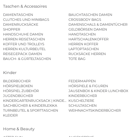
Taschen & Accessoires
DAMENTASCHEN
BAUCHTASCHEN DAMEN
CLUTCHES UND MINIBAGS
CROSSBODY BAGS
DAMENRUCKSÄCKE
DAMENSCHALS & DAMENTÜCHER
SHOPPER
GELDBÖRSEN DAMEN
HANDSCHUHE DAMEN
HANDTASCHEN
HERREN REISETASCHEN
HARTSCHALENKOFFER
KOFFER UND TROLLEYS
HERREN KOFFER
HERREN KULTURBEUTEL
LAPTOPTASCHEN
REISEGEPÄCK DAMEN
RUCKSÄCKE HERREN
BAUCH- & GÜRTELTASCHEN
TOTE BAG
Kinder
BILDERBÜCHER
FEDERMAPPEN
HÖRSPIELBOXEN
HÖRSPIELE & FIGUREN
HÖRSPIEL ZUBEHÖR
JAUSENBOX & KINDER LUNCHBOX
JUGENDBÜCHER
KINDERBÜCHER
KINDERGARTENRUCKSACK | KINDERGARTENBEUTEL
KUSCHELTIERE
SACHBÜCHER & KINDERLEXIKA
SCHULTASCHEN
TURNBEUTEL & SPORTTASCHEN
WEIHNACHTSKINDERBÜCHER
KLEIDER
Home & Beauty