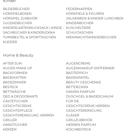
Kinder
BILDERBÜCHER
FEDERMAPPEN
HÖRSPIELBOXEN
HÖRSPIELE & FIGUREN
HÖRSPIEL ZUBEHÖR
JAUSENBOX & KINDER LUNCHBOX
JUGENDBÜCHER
KINDERBÜCHER
KINDERGARTENRUCKSACK | KINDERGARTENBEUTEL
KUSCHELTIERE
SACHBÜCHER & KINDERLEXIKA
SCHULTASCHEN
TURNBEUTEL & SPORTTASCHEN
WEIHNACHTSKINDERBÜCHER
KLEIDER
Home & Beauty
AFTER SUN
AUGENCREME
AUGEN MAKE UP
AUGENMAKEUP ENTFERNER
BACKFORMEN
BADTEPPICH
BADEMATTEN
BADEMÄNTEL
BADEZIMMER
BEAUTY GESCHENKE
BESTECK
BETTDECKEN
BETTWÄSCHE
DAMEN PARFUM
DEO & DEODORANTS
DUSCHGEL & BADESCHAUM
GÄSTETÜCHER
FÜR SIE
GESICHTSCREME
GESICHTSCREME HERREN
GESICHTSPFLEGE
GESICHTSREINIGUNG
GESICHTSREINIGUNG HERREN
GLÄSER
GRILLER
GRILLZUBEHÖR
HANDTÜCHER
HERREN PARFUM
KERZEN
KOCHBESTECK