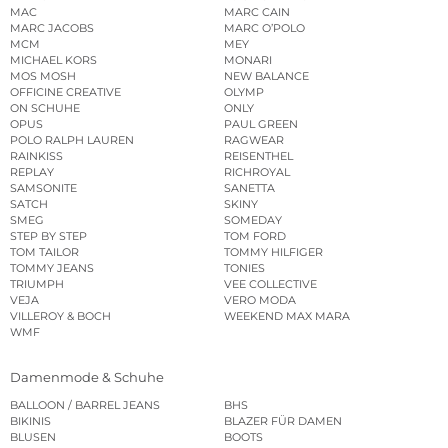
MAC
MARC CAIN
MARC JACOBS
MARC O’POLO
MCM
MEY
MICHAEL KORS
MONARI
MOS MOSH
NEW BALANCE
OFFICINE CREATIVE
OLYMP
ON SCHUHE
ONLY
OPUS
PAUL GREEN
POLO RALPH LAUREN
RAGWEAR
RAINKISS
REISENTHEL
REPLAY
RICHROYAL
SAMSONITE
SANETTA
SATCH
SKINY
SMEG
SOMEDAY
STEP BY STEP
TOM FORD
TOM TAILOR
TOMMY HILFIGER
TOMMY JEANS
TONIES
TRIUMPH
VEE COLLECTIVE
VEJA
VERO MODA
VILLEROY & BOCH
WEEKEND MAX MARA
WMF
Damenmode & Schuhe
BALLOON / BARREL JEANS
BHS
BIKINIS
BLAZER FÜR DAMEN
BLUSEN
BOOTS