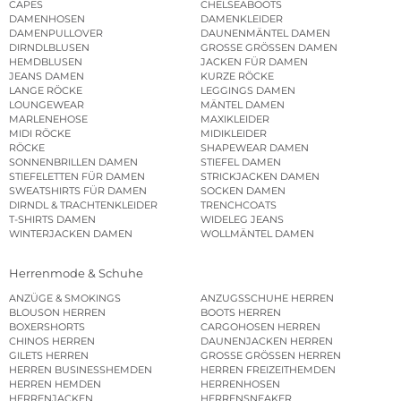
CAPES
CHELSEABOOTS
DAMENHOSEN
DAMENKLEIDER
DAMENPULLOVER
DAUNENMÄNTEL DAMEN
DIRNDLBLUSEN
GROSSE GRÖSSEN DAMEN
HEMDBLUSEN
JACKEN FÜR DAMEN
JEANS DAMEN
KURZE RÖCKE
LANGE RÖCKE
LEGGINGS DAMEN
LOUNGEWEAR
MÄNTEL DAMEN
MARLENEHOSE
MAXIKLEIDER
MIDI RÖCKE
MIDIKLEIDER
RÖCKE
SHAPEWEAR DAMEN
SONNENBRILLEN DAMEN
STIEFEL DAMEN
STIEFELETTEN FÜR DAMEN
STRICKJACKEN DAMEN
SWEATSHIRTS FÜR DAMEN
SOCKEN DAMEN
DIRNDL & TRACHTENKLEIDER
TRENCHCOATS
T-SHIRTS DAMEN
WIDELEG JEANS
WINTERJACKEN DAMEN
WOLLMÄNTEL DAMEN
Herrenmode & Schuhe
ANZÜGE & SMOKINGS
ANZUGSSCHUHE HERREN
BLOUSON HERREN
BOOTS HERREN
BOXERSHORTS
CARGOHOSEN HERREN
CHINOS HERREN
DAUNENJACKEN HERREN
GILETS HERREN
GROSSE GRÖSSEN HERREN
HERREN BUSINESSHEMDEN
HERREN FREIZEITHEMDEN
HERREN HEMDEN
HERRENHOSEN
HERRENJACKEN
HERRENSNEAKER