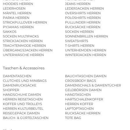
HOODIES HERREN
JEANS HERREN
LEDERHOSEN
LEDERJACKEN HERREN
MÄNTEL HERREN
OVERSHIRTS HERREN
PARKA HERREN
POLOSHIRTS HERREN
STRICKPULLOVER HERREN
PULLUNDER HERREN
PYJAMAS HERREN
RUCKSÄCKE HERREN
SAKKOS
SOCKEN HERREN
SOCKEN MULTIPACKS
SONNENBRILLEN HERREN
STRICKJACKEN HERREN
SWEATSHIRTS
TRACHTENMODE HERREN
T-SHIRTS HERREN
ÜBERGANGSJACKEN HERREN
UNTERHEMDEN HERREN
UNTERWÄSCHE HERREN
WINTERJACKEN HERREN
Taschen & Accessoires
DAMENTASCHEN
BAUCHTASCHEN DAMEN
CLUTCHES UND MINIBAGS
CROSSBODY BAGS
DAMENRUCKSÄCKE
DAMENSCHALS & DAMENTÜCHER
SHOPPER
GELDBÖRSEN DAMEN
HANDSCHUHE DAMEN
HANDTASCHEN
HERREN REISETASCHEN
HARTSCHALENKOFFER
KOFFER UND TROLLEYS
HERREN KOFFER
HERREN KULTURBEUTEL
LAPTOPTASCHEN
REISEGEPÄCK DAMEN
RUCKSÄCKE HERREN
BAUCH- & GÜRTELTASCHEN
TOTE BAG