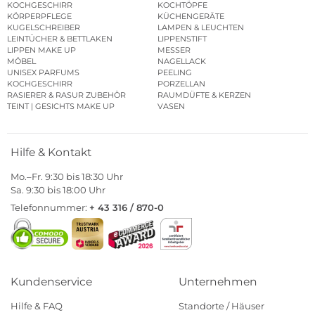
KOCHGESCHIRR
KOCHTÖPFE
KÖRPERPFLEGE
KÜCHENGERÄTE
KUGELSCHREIBER
LAMPEN & LEUCHTEN
LEINTÜCHER & BETTLAKEN
LIPPENSTIFT
LIPPEN MAKE UP
MESSER
MÖBEL
NAGELLACK
UNISEX PARFUMS
PEELING
KOCHGESCHIRR
PORZELLAN
RASIERER & RASUR ZUBEHÖR
RAUMDÜFTE & KERZEN
TEINT | GESICHTS MAKE UP
VASEN
Hilfe & Kontakt
Mo.–Fr. 9:30 bis 18:30 Uhr
Sa. 9:30 bis 18:00 Uhr
Telefonnummer:
+ 43 316 / 870-0
Kundenservice
Unternehmen
Hilfe & FAQ
Standorte / Häuser