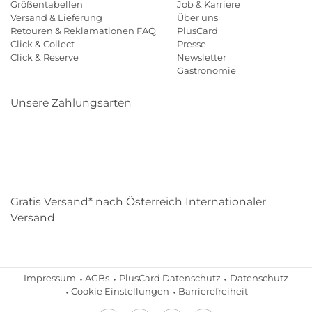
Größentabellen
Job & Karriere
Versand & Lieferung
Über uns
Retouren & Reklamationen FAQ
PlusCard
Click & Collect
Presse
Click & Reserve
Newsletter
Gastronomie
Unsere Zahlungsarten
Klarna
Paypal
Mastercard
Visa
Diners
Eps
Shop
Applepay
Amazon
Gratis Versand* nach Österreich Internationaler
Versand
Impressum
AGBs
PlusCard Datenschutz
Datenschutz
Cookie Einstellungen
Barrierefreiheit