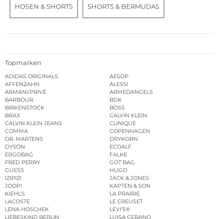
HOSEN & SHORTS
SHORTS & BERMUDAS
Topmarken
ADIDAS ORIGINALS
AESOP
AFFENZAHN
ALESSI
ARMANI/PRIVÉ
ARMEDANGELS
BARBOUR
BDK
BIRKENSTOCK
BOSS
BRAX
CALVIN KLEIN
CALVIN KLEIN JEANS
CLINIQUE
COMMA
COPENHAGEN
DR. MARTENS
DRYKORN
DYSON
ECOALF
ERGOBAG
FALKE
FRED PERRY
GOT BAG
GUESS
HUGO
IZIPIZI
JACK & JONES
JOOP!
KAPTEN & SON
KIEHL’S
LA PRAIRIE
LACOSTE
LE CREUSET
LENA HOSCHEK
LEVI’S®
LIEBESKIND BERLIN
LUISA CERANO