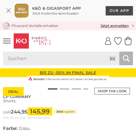
K&Ö & GIGASPORT APP
ZUR APP
Jetzt kostenlos downloaden
Pluscard Vorteile erhalten
KOSTENLOSER VERSAND* & RÜCKVERSAND
Jetzt anmelden
UNSERE APP
CLICK &
CLICK &
COLLECT
RESERVE
BIS ZU -50% IM FINAL SALE
Beliebt!
5 Personen sehen sich diesen Artikel gerade an
SHOP THE LOOK
DEAL
CP COMPANY
Shorts
145,99
244,95
Jetzt
sparen
UVP
inkl. Mwst zzgl.
Versandkosten
Farbe:
Grau