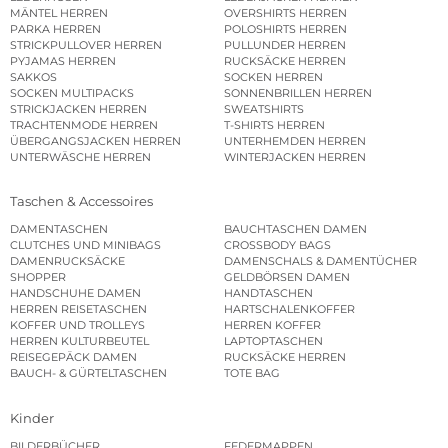
MÄNTEL HERREN
OVERSHIRTS HERREN
PARKA HERREN
POLOSHIRTS HERREN
STRICKPULLOVER HERREN
PULLUNDER HERREN
PYJAMAS HERREN
RUCKSÄCKE HERREN
SAKKOS
SOCKEN HERREN
SOCKEN MULTIPACKS
SONNENBRILLEN HERREN
STRICKJACKEN HERREN
SWEATSHIRTS
TRACHTENMODE HERREN
T-SHIRTS HERREN
ÜBERGANGSJACKEN HERREN
UNTERHEMDEN HERREN
UNTERWÄSCHE HERREN
WINTERJACKEN HERREN
Taschen & Accessoires
DAMENTASCHEN
BAUCHTASCHEN DAMEN
CLUTCHES UND MINIBAGS
CROSSBODY BAGS
DAMENRUCKSÄCKE
DAMENSCHALS & DAMENTÜCHER
SHOPPER
GELDBÖRSEN DAMEN
HANDSCHUHE DAMEN
HANDTASCHEN
HERREN REISETASCHEN
HARTSCHALENKOFFER
KOFFER UND TROLLEYS
HERREN KOFFER
HERREN KULTURBEUTEL
LAPTOPTASCHEN
REISEGEPÄCK DAMEN
RUCKSÄCKE HERREN
BAUCH- & GÜRTELTASCHEN
TOTE BAG
Kinder
BILDERBÜCHER
FEDERMAPPEN