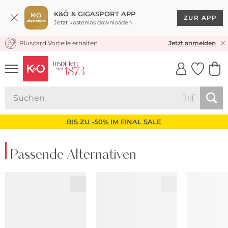
K&Ö & GIGASPORT APP
ZUR APP
Jetzt kostenlos downloaden
Pluscard Vorteile erhalten
KOSTENLOSER VERSAND* & RÜCKVERSAND
Jetzt anmelden
UNSERE APP
CLICK &
CLICK &
COLLECT
RESERVE
BIS ZU -50% IM FINAL SALE
Passende Alternativen