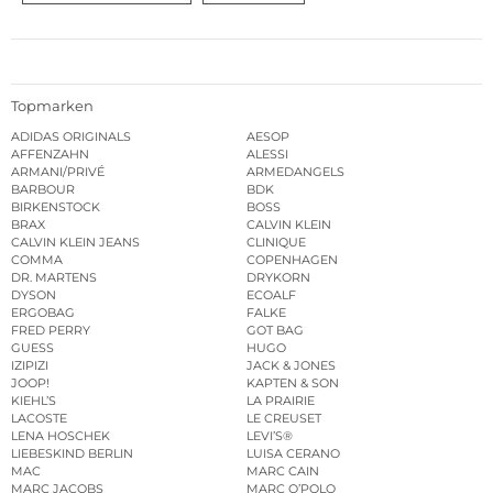
Topmarken
ADIDAS ORIGINALS
AESOP
AFFENZAHN
ALESSI
ARMANI/PRIVÉ
ARMEDANGELS
BARBOUR
BDK
BIRKENSTOCK
BOSS
BRAX
CALVIN KLEIN
CALVIN KLEIN JEANS
CLINIQUE
COMMA
COPENHAGEN
DR. MARTENS
DRYKORN
DYSON
ECOALF
ERGOBAG
FALKE
FRED PERRY
GOT BAG
GUESS
HUGO
IZIPIZI
JACK & JONES
JOOP!
KAPTEN & SON
KIEHL’S
LA PRAIRIE
LACOSTE
LE CREUSET
LENA HOSCHEK
LEVI’S®
LIEBESKIND BERLIN
LUISA CERANO
MAC
MARC CAIN
MARC JACOBS
MARC O’POLO