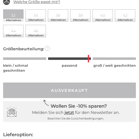
Welche Größe passt mir?
32
34
36
38
40
42
Alternativen
Alternativen
Alternativen
Alternativen
Alternativen
Alternativen
44
46
Alternativen
Alternativen
Größenbeurteilung:
?
klein / schmal
passend
groß / weit geschnitten
geschnitten
AUSVERKAUFT
Wollen Sie -10% sparen?
Melden Sie sich
jetzt
für den Newsletter an.
Beachten Sie die Gutscheinbedingungen.
Lieferoption: