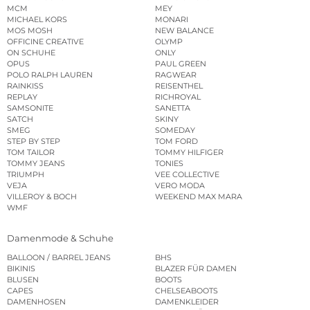
MCM
MEY
MICHAEL KORS
MONARI
MOS MOSH
NEW BALANCE
OFFICINE CREATIVE
OLYMP
ON SCHUHE
ONLY
OPUS
PAUL GREEN
POLO RALPH LAUREN
RAGWEAR
RAINKISS
REISENTHEL
REPLAY
RICHROYAL
SAMSONITE
SANETTA
SATCH
SKINY
SMEG
SOMEDAY
STEP BY STEP
TOM FORD
TOM TAILOR
TOMMY HILFIGER
TOMMY JEANS
TONIES
TRIUMPH
VEE COLLECTIVE
VEJA
VERO MODA
VILLEROY & BOCH
WEEKEND MAX MARA
WMF
Damenmode & Schuhe
BALLOON / BARREL JEANS
BHS
BIKINIS
BLAZER FÜR DAMEN
BLUSEN
BOOTS
CAPES
CHELSEABOOTS
DAMENHOSEN
DAMENKLEIDER