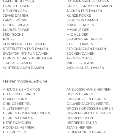
DAMENPULLOVER
DAUNENMÄNTEL DAMEN
DIRNDLBLUSEN
GROSSE GRÖSSEN DAMEN
HEMDBLUSEN
JACKEN FÜR DAMEN
JEANS DAMEN
KURZE RÖCKE
LANGE RÖCKE
LEGGINGS DAMEN
LOUNGEWEAR
MÄNTEL DAMEN
MARLENEHOSE
MAXIKLEIDER
MIDI RÖCKE
MIDIKLEIDER
RÖCKE
SHAPEWEAR DAMEN
SONNENBRILLEN DAMEN
STIEFEL DAMEN
STIEFELETTEN FÜR DAMEN
STRICKJACKEN DAMEN
SWEATSHIRTS FÜR DAMEN
SOCKEN DAMEN
DIRNDL & TRACHTENKLEIDER
TRENCHCOATS
T-SHIRTS DAMEN
WIDELEG JEANS
WINTERJACKEN DAMEN
WOLLMÄNTEL DAMEN
Herrenmode & Schuhe
ANZÜGE & SMOKINGS
ANZUGSSCHUHE HERREN
BLOUSON HERREN
BOOTS HERREN
BOXERSHORTS
CARGOHOSEN HERREN
CHINOS HERREN
DAUNENJACKEN HERREN
GILETS HERREN
GROSSE GRÖSSEN HERREN
HERREN BUSINESSHEMDEN
HERREN FREIZEITHEMDEN
HERREN HEMDEN
HERRENHOSEN
HERRENJACKEN
HERRENSNEAKER
HOODIES HERREN
JEANS HERREN
LEDERHOSEN
LEDERJACKEN HERREN