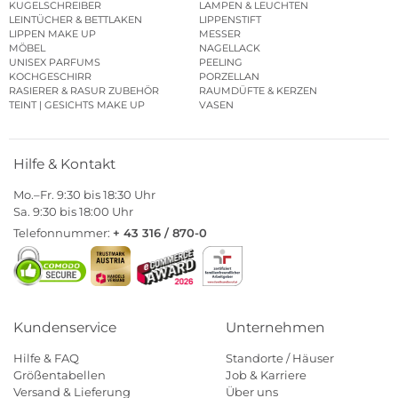
KUGELSCHREIBER
LAMPEN & LEUCHTEN
LEINTÜCHER & BETTLAKEN
LIPPENSTIFT
LIPPEN MAKE UP
MESSER
MÖBEL
NAGELLACK
UNISEX PARFUMS
PEELING
KOCHGESCHIRR
PORZELLAN
RASIERER & RASUR ZUBEHÖR
RAUMDÜFTE & KERZEN
TEINT | GESICHTS MAKE UP
VASEN
Hilfe & Kontakt
Mo.–Fr. 9:30 bis 18:30 Uhr
Sa. 9:30 bis 18:00 Uhr
Telefonnummer:
+ 43 316 / 870-0
Kundenservice
Unternehmen
Hilfe & FAQ
Standorte / Häuser
Größentabellen
Job & Karriere
Versand & Lieferung
Über uns