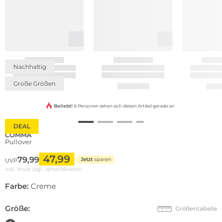
Nachhaltig
Große Größen
Beliebt!
8 Personen sehen sich diesen Artikel gerade an
DEAL
COMMA
Pullover
47,99
79,99
Jetzt
sparen
UVP
inkl. Mwst zzgl.
Versandkosten
Farbe:
Creme
Größe:
Größentabelle