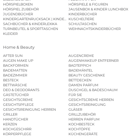
HÖRSPIELBOXEN
HÖRSPIELE & FIGUREN
HÖRSPIEL ZUBEHÖR
JAUSENBOX & KINDER LUNCHBOX
JUGENDBÜCHER
KINDERBÜCHER
KINDERGARTENRUCKSACK | KINDERGARTENBEUTEL
KUSCHELTIERE
SACHBÜCHER & KINDERLEXIKA
SCHULTASCHEN
TURNBEUTEL & SPORTTASCHEN
WEIHNACHTSKINDERBÜCHER
KLEIDER
Home & Beauty
AFTER SUN
AUGENCREME
AUGEN MAKE UP
AUGENMAKEUP ENTFERNER
BACKFORMEN
BADTEPPICH
BADEMATTEN
BADEMÄNTEL
BADEZIMMER
BEAUTY GESCHENKE
BESTECK
BETTDECKEN
BETTWÄSCHE
DAMEN PARFUM
DEO & DEODORANTS
DUSCHGEL & BADESCHAUM
GÄSTETÜCHER
FÜR SIE
GESICHTSCREME
GESICHTSCREME HERREN
GESICHTSPFLEGE
GESICHTSREINIGUNG
GESICHTSREINIGUNG HERREN
GLÄSER
GRILLER
GRILLZUBEHÖR
HANDTÜCHER
HERREN PARFUM
KERZEN
KOCHBESTECK
KOCHGESCHIRR
KOCHTÖPFE
KÖRPERPFLEGE
KÜCHENGERÄTE