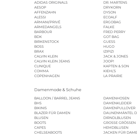
ADIDAS ORIGINALS
DR. MARTENS
AESOP
DRYKORN
AFFENZAHN
DYSON
ALESSI
ECOALF
ARMANI/PRIVÉ
ERGOBAG
ARMEDANGELS
FALKE
BARBOUR
FRED PERRY
BDK
GOT BAG
BIRKENSTOCK
GUESS
BOSS
HUGO
BRAX
IZIPIZI
CALVIN KLEIN
JACK & JONES
CALVIN KLEIN JEANS
JOOP!
CLINIQUE
KAPTEN & SON
COMMA
KIEHL’S
COPENHAGEN
LA PRAIRIE
Damenmode & Schuhe
BALLOON / BARREL JEANS
DAMENHOSEN
BHS
DAMENKLEIDER
BIKINIS
DAMENPULLOVER
BLAZER FÜR DAMEN
DAUNENMÄNTEL 
BLUSEN
DIRNDLBLUSEN
BOOTS
GROSSE GRÖSSEN
CAPES
HEMDBLUSEN
CHELSEABOOTS
JACKEN FÜR DAM