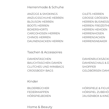
Herrenmode & Schuhe
ANZÜGE & SMOKINGS
GILETS HERREN
ANZUGSSCHUHE HERREN
GROSSE GRÖSSEN
BLOUSON HERREN
HERREN BUSINES
BOOTS HERREN
HERREN FREIZEIT
BOXERSHORTS
HERREN HEMDEN
CARGOHOSEN HERREN
HERRENHOSEN
CHINOS HERREN
HERRENJACKEN
DAUNENJACKEN HERREN
HERRENSNEAKER
Taschen & Accessoires
DAMENTASCHEN
DAMENRUCKSÄCK
BAUCHTASCHEN DAMEN
DAMENSCHALS & 
CLUTCHES UND MINIBAGS
SHOPPER
CROSSBODY BAGS
GELDBÖRSEN DA
Kinder
BILDERBÜCHER
HÖRSPIELE & FIGU
FEDERMAPPEN
HÖRSPIEL ZUBEHÖ
HÖRSPIELBOXEN
JAUSENBOX & KIN
Home & Beauty