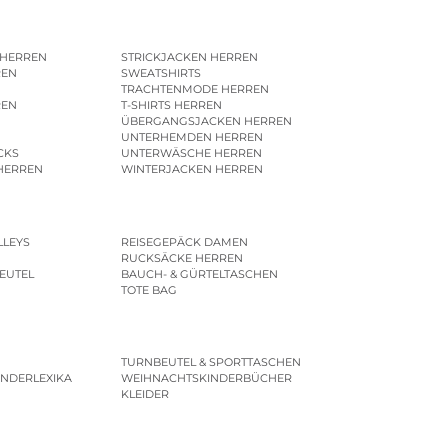
 HERREN
STRICKJACKEN HERREN
REN
SWEATSHIRTS
N
TRACHTENMODE HERREN
REN
T-SHIRTS HERREN
ÜBERGANGSJACKEN HERREN
UNTERHEMDEN HERREN
CKS
UNTERWÄSCHE HERREN
HERREN
WINTERJACKEN HERREN
LLEYS
REISEGEPÄCK DAMEN
RUCKSÄCKE HERREN
EUTEL
BAUCH- & GÜRTELTASCHEN
TOTE BAG
TURNBEUTEL & SPORTTASCHEN
INDERLEXIKA
WEIHNACHTSKINDERBÜCHER
KLEIDER