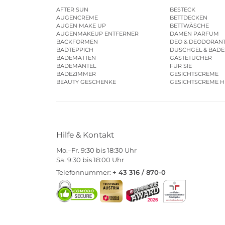
AFTER SUN
BESTECK
AUGENCREME
BETTDECKEN
AUGEN MAKE UP
BETTWÄSCHE
AUGENMAKEUP ENTFERNER
DAMEN PARFUM
BACKFORMEN
DEO & DEODORAN
BADTEPPICH
DUSCHGEL & BAD
BADEMATTEN
GÄSTETÜCHER
BADEMÄNTEL
FÜR SIE
BADEZIMMER
GESICHTSCREME
BEAUTY GESCHENKE
GESICHTSCREME 
Hilfe & Kontakt
Mo.–Fr. 9:30 bis 18:30 Uhr
Sa. 9:30 bis 18:00 Uhr
Telefonnummer:
+ 43 316 / 870-0