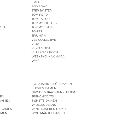
E
SMEG
SOMEDAY
STEP BY STEP
TOM FORD
TOM TAILOR
TOMMY HILFIGER
REN
TOMMY JEANS
TONIES
TRIUMPH
VEE COLLECTIVE
VEJA
VERO MODA
VILLEROY & BOCH
WEEKEND MAX MARA
WMF
SWEATSHIRTS FÜR DAMEN
SOCKEN DAMEN
DIRNDL & TRACHTENKLEIDER
EN
TRENCHCOATS
 DAMEN
T-SHIRTS DAMEN
WIDELEG JEANS
R DAMEN
WINTERJACKEN DAMEN
AMEN
WOLLMÄNTEL DAMEN