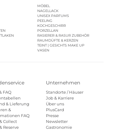
MÖBEL
NAGELLACK
UNISEX PARFUMS
PEELING
KOCHGESCHIRR
TEN
PORZELLAN
TTLAKEN
RASIERER & RASUR ZUBEHÖR
RAUMDÜFTE & KERZEN
TEINT | GESICHTS MAKE UP
VASEN
enservice
Unternehmen
 & FAQ
Standorte / Häuser
ntabellen
Job & Karriere
nd & Lieferung
Über uns
ren &
PlusCard
amationen FAQ
Presse
& Collect
Newsletter
 & Reserve
Gastronomie