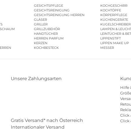
GESICHTSPFLEGE
KOCHGESCHIRR
GESICHTSREINIGUNG
KOCHTÖPFE
GESICHTSREINIGUNG HERREN
KÖRPERPFLEGE
GLÄSER
KÜCHENGERÄTE
TS
GRILLER
KUGELSCHREIBER
ESCHAUM
GRILLZUBEHÖR
LAMPEN & LEUCH
HANDTÜCHER
LEINTÜCHER & BE
HERREN PARFUM
LIPPENSTIFT
KERZEN
LIPPEN MAKE UP
HERREN
KOCHBESTECK
MESSER
Unsere Zahlungsarten
Kund
Hilfe
Klarna
Paypal
Mastercard
Visa
Diners
Größe
Versa
Eps
Shop
Applepay
Amazon
Retou
Rekl
Click 
Gratis Versand* nach Österreich
Click
Internationaler Versand