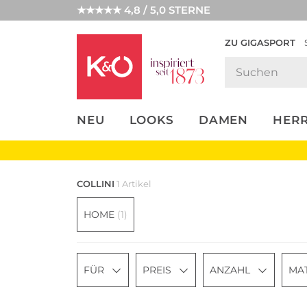
★★★★★ 4,8 / 5,0 STERNE
ZU GIGASPORT
FASHION-
UNSERE APP
CLICK &
CLICK &
TRENDS
COLLECT
RESERVE
NEU
LOOKS
DAMEN
HER
COLLINI
1 Artikel
HOME
(1)
FÜR
PREIS
ANZAHL
MAT