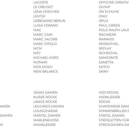
LACOSTE
OFFICINE CREATIV
LE CREUSET
OLYMP
LENA HOSCHEK
ON SCHUHE
LEVI’S®
ONLY
LIEBESKIND BERLIN
OPUS
LUISA CERANO
PAUL GREEN
MAC
POLO RALPH LAU
MARC CAIN
RAGWEAR
MARC JACOBS
RAINKISS
MARC O’POLO
REISENTHEL
MCM
REPLAY
MEY
RICHROYAL
MICHAEL KORS
SAMSONITE
MONARI
SANETTA
MOS MOSH
SATCH
NEW BALANCE
SKINY
JEANS DAMEN
MIDI RÖCKE
KURZE RÖCKE
MIDIKLEIDER
LANGE RÖCKE
RÖCKE
DAMEN
LEGGINGS DAMEN
SHAPEWEAR DAM
LOUNGEWEAR
SONNENBRILLEN
 DAMEN
MÄNTEL DAMEN
STIEFEL DAMEN
MARLENEHOSE
STIEFELETTEN FÜ
EN
MAXIKLEIDER
STRICKJACKEN D