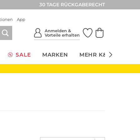
30 TAGE RÜCKGABERECHT
tionen
App
Anmelden &
Vorteile erhalten
SALE
MARKEN
MEHR K&Ö
NACH