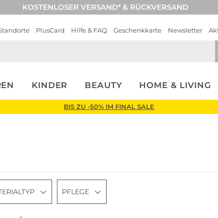
KOSTENLOSER VERSAND* & RÜCKVERSAND
Standorte
PlusCard
Hilfe & FAQ
Geschenkkarte
Newsletter
Ak
REN
KINDER
BEAUTY
HOME & LIVING
BIS ZU -50% IM FINAL SALE
ERIALTYP
PFLEGE