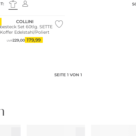
T:
S
COLLINI
besteck Set 60tlg. SETTE im
Koffer Edelstahl/Poliert
179,99
229,00
UVP
SEITE 1 VON 1
n