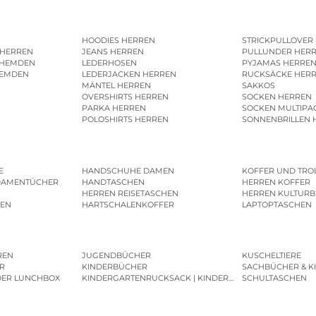
HOODIES HERREN
STRICKPULLOVER
 HERREN
JEANS HERREN
PULLUNDER HER
SHEMDEN
LEDERHOSEN
PYJAMAS HERRE
HEMDEN
LEDERJACKEN HERREN
RUCKSÄCKE HER
MÄNTEL HERREN
SAKKOS
OVERSHIRTS HERREN
SOCKEN HERREN
PARKA HERREN
SOCKEN MULTIPA
POLOSHIRTS HERREN
SONNENBRILLEN 
E
HANDSCHUHE DAMEN
KOFFER UND TRO
DAMENTÜCHER
HANDTASCHEN
HERREN KOFFER
HERREN REISETASCHEN
HERREN KULTURB
MEN
HARTSCHALENKOFFER
LAPTOPTASCHEN
REN
JUGENDBÜCHER
KUSCHELTIERE
R
KINDERBÜCHER
SACHBÜCHER & K
DER LUNCHBOX
KINDERGARTENRUCKSACK | KINDERGARTENBEUTEL
SCHULTASCHEN