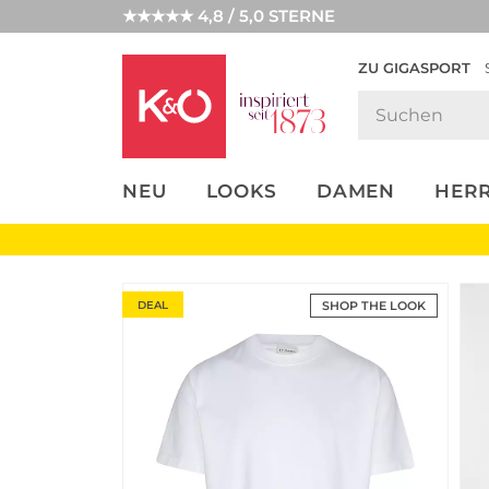
★★★★★ 4,8 / 5,0 STERNE
ZU GIGASPORT
FASHION-
UNSERE APP
CLICK &
CLICK &
TRENDS
COLLECT
RESERVE
NEU
LOOKS
DAMEN
HER
DEAL
SHOP THE LOOK