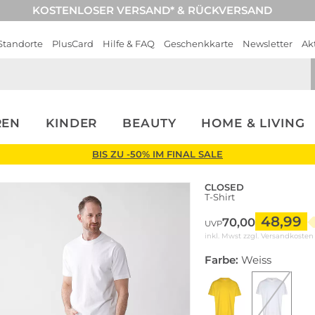
KOSTENLOSER VERSAND* & RÜCKVERSAND
Standorte
PlusCard
Hilfe & FAQ
Geschenkkarte
Newsletter
Ak
REN
KINDER
BEAUTY
HOME & LIVING
BIS ZU -50% IM FINAL SALE
CLOSED
T-Shirt
48,99
70,00
UVP
inkl. Mwst zzgl.
Versandkosten
Farbe:
Weiss