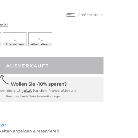
Größentabelle
 mir?
L
XL
Alternativen
Alternativen
AUSVERKAUFT
Wollen Sie -10% sparen?
en Sie sich
jetzt
für den Newsletter an.
Beachten Sie die Gutscheinbedingungen.
rve
rkeiten anzeigen & reservieren