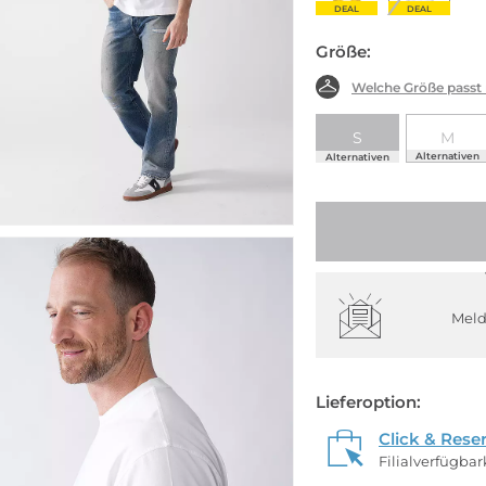
DEAL
DEAL
Größe:
Welche Größe passt
S
M
Alternativen
Alternativen
Meld
Lieferoption:
Click & Rese
Filialverfügba