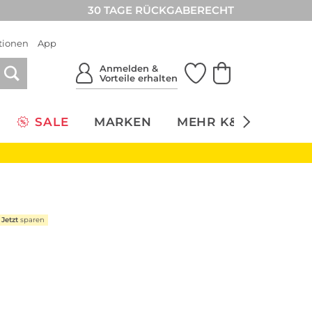
30 TAGE RÜCKGABERECHT
tionen
App
Anmelden &
Vorteile erhalten
SALE
MARKEN
MEHR K&Ö
NACH
Jetzt
sparen