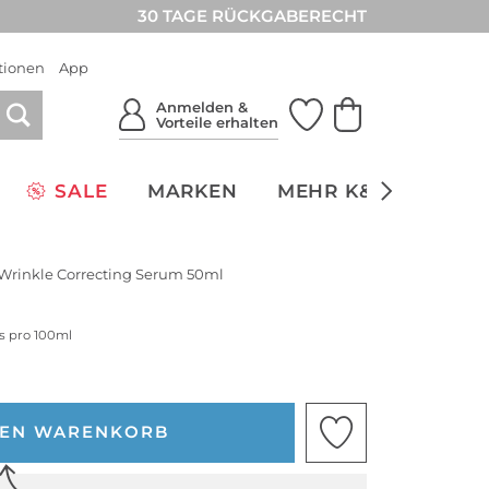
30 TAGE RÜCKGABERECHT
tionen
App
Anmelden &
Vorteile erhalten
SALE
MARKEN
MEHR K&Ö
NACH
 Wrinkle Correcting Serum 50ml
is pro 100ml
DEN WARENKORB