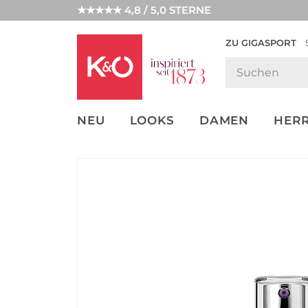
★★★★★ 4,8 / 5,0 STERNE
ZU GIGASPORT
FASHION-
UNSERE APP
CLICK &
CLICK &
TRENDS
COLLECT
RESERVE
NEU
LOOKS
DAMEN
HER