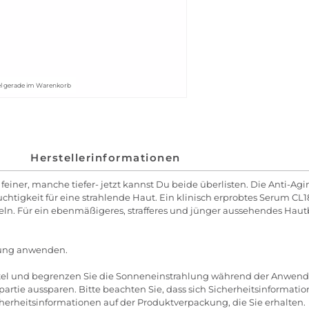
kel gerade im Warenkorb
Herstellerinformationen
feiner, manche tiefer- jetzt kannst Du beide überlisten. Die Anti-Ag
uchtigkeit für eine strahlende Haut. Ein klinisch erprobtes Serum C
ln. Für ein ebenmäßigeres, strafferes und jünger aussehendes Hautbi
gung anwenden.
el und begrenzen Sie die Sonneneinstrahlung während der Anwen
tie aussparen. Bitte beachten Sie, dass sich Sicherheitsinformation
cherheitsinformationen auf der Produktverpackung, die Sie erhalten.