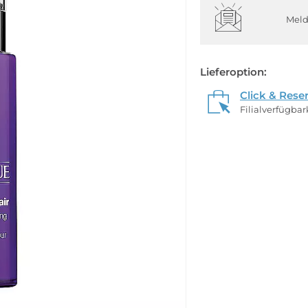
Meld
Lieferoption:
Click & Rese
Filialverfügba