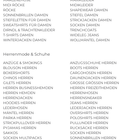
MARLENEHOSE
MAXIKLEIDER
MIDI RÖCKE
MIDIKLEIDER
RÖCKE
SHAPEWEAR DAMEN
SONNENBRILLEN DAMEN
STIEFEL DAMEN
STIEFELETTEN FÜR DAMEN
STRICKJACKEN DAMEN
SWEATSHIRTS FÜR DAMEN
SOCKEN DAMEN
DIRNDL & TRACHTENKLEIDER
TRENCHCOATS
T-SHIRTS DAMEN
WIDELEG JEANS
WINTERJACKEN DAMEN
WOLLMÄNTEL DAMEN
Herrenmode & Schuhe
ANZÜGE & SMOKINGS
ANZUGSSCHUHE HERREN
BLOUSON HERREN
BOOTS HERREN
BOXERSHORTS
CARGOHOSEN HERREN
CHINOS HERREN
DAUNENJACKEN HERREN
GILETS HERREN
GROSSE GRÖSSEN HERREN
HERREN BUSINESSHEMDEN
HERREN FREIZEITHEMDEN
HERREN HEMDEN
HERRENHOSEN
HERRENJACKEN
HERRENSNEAKER
HOODIES HERREN
JEANS HERREN
LEDERHOSEN
LEDERJACKEN HERREN
MÄNTEL HERREN
OVERSHIRTS HERREN
PARKA HERREN
POLOSHIRTS HERREN
STRICKPULLOVER HERREN
PULLUNDER HERREN
PYJAMAS HERREN
RUCKSÄCKE HERREN
SAKKOS
SOCKEN HERREN
SOCKEN MULTIPACKS
SONNENBRILLEN HERREN