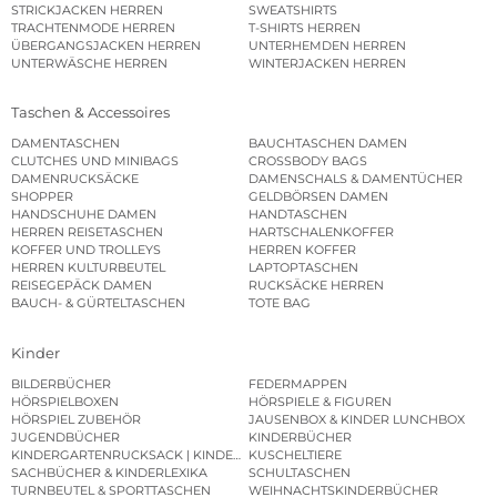
STRICKJACKEN HERREN
SWEATSHIRTS
TRACHTENMODE HERREN
T-SHIRTS HERREN
ÜBERGANGSJACKEN HERREN
UNTERHEMDEN HERREN
UNTERWÄSCHE HERREN
WINTERJACKEN HERREN
Taschen & Accessoires
DAMENTASCHEN
BAUCHTASCHEN DAMEN
CLUTCHES UND MINIBAGS
CROSSBODY BAGS
DAMENRUCKSÄCKE
DAMENSCHALS & DAMENTÜCHER
SHOPPER
GELDBÖRSEN DAMEN
HANDSCHUHE DAMEN
HANDTASCHEN
HERREN REISETASCHEN
HARTSCHALENKOFFER
KOFFER UND TROLLEYS
HERREN KOFFER
HERREN KULTURBEUTEL
LAPTOPTASCHEN
REISEGEPÄCK DAMEN
RUCKSÄCKE HERREN
BAUCH- & GÜRTELTASCHEN
TOTE BAG
Kinder
BILDERBÜCHER
FEDERMAPPEN
HÖRSPIELBOXEN
HÖRSPIELE & FIGUREN
HÖRSPIEL ZUBEHÖR
JAUSENBOX & KINDER LUNCHBOX
JUGENDBÜCHER
KINDERBÜCHER
KINDERGARTENRUCKSACK | KINDERGARTENBEUTEL
KUSCHELTIERE
SACHBÜCHER & KINDERLEXIKA
SCHULTASCHEN
TURNBEUTEL & SPORTTASCHEN
WEIHNACHTSKINDERBÜCHER