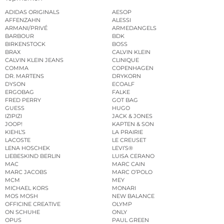
ADIDAS ORIGINALS
AESOP
AFFENZAHN
ALESSI
ARMANI/PRIVÉ
ARMEDANGELS
BARBOUR
BDK
BIRKENSTOCK
BOSS
BRAX
CALVIN KLEIN
CALVIN KLEIN JEANS
CLINIQUE
COMMA
COPENHAGEN
DR. MARTENS
DRYKORN
DYSON
ECOALF
ERGOBAG
FALKE
FRED PERRY
GOT BAG
GUESS
HUGO
IZIPIZI
JACK & JONES
JOOP!
KAPTEN & SON
KIEHL’S
LA PRAIRIE
LACOSTE
LE CREUSET
LENA HOSCHEK
LEVI’S®
LIEBESKIND BERLIN
LUISA CERANO
MAC
MARC CAIN
MARC JACOBS
MARC O’POLO
MCM
MEY
MICHAEL KORS
MONARI
MOS MOSH
NEW BALANCE
OFFICINE CREATIVE
OLYMP
ON SCHUHE
ONLY
OPUS
PAUL GREEN