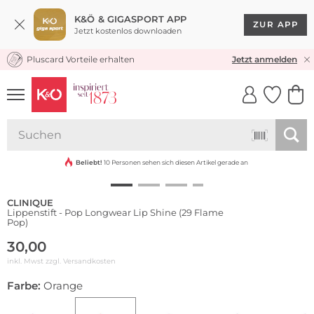
K&Ö & GIGASPORT APP
ZUR APP
Jetzt kostenlos downloaden
Pluscard Vorteile erhalten
KOSTENLOSER VERSAND* & RÜCKVERSAND
Jetzt anmelden
UNSERE APP
CLICK &
CLICK &
COLLECT
RESERVE
Beliebt!
10 Personen sehen sich diesen Artikel gerade an
CLINIQUE
Lippenstift - Pop Longwear Lip Shine (29 Flame
Pop)
30,00
inkl. Mwst zzgl.
Versandkosten
Farbe:
Orange