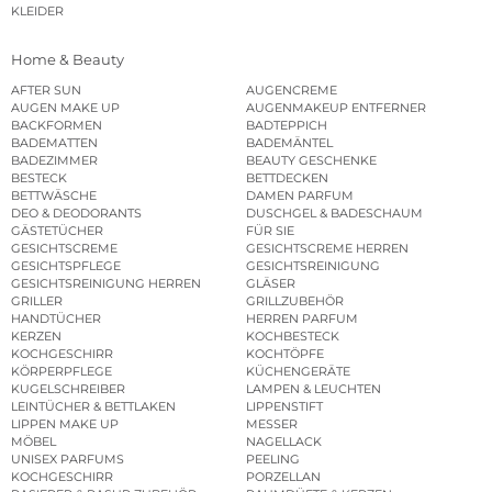
KLEIDER
Home & Beauty
AFTER SUN
AUGENCREME
AUGEN MAKE UP
AUGENMAKEUP ENTFERNER
BACKFORMEN
BADTEPPICH
BADEMATTEN
BADEMÄNTEL
BADEZIMMER
BEAUTY GESCHENKE
BESTECK
BETTDECKEN
BETTWÄSCHE
DAMEN PARFUM
DEO & DEODORANTS
DUSCHGEL & BADESCHAUM
GÄSTETÜCHER
FÜR SIE
GESICHTSCREME
GESICHTSCREME HERREN
GESICHTSPFLEGE
GESICHTSREINIGUNG
GESICHTSREINIGUNG HERREN
GLÄSER
GRILLER
GRILLZUBEHÖR
HANDTÜCHER
HERREN PARFUM
KERZEN
KOCHBESTECK
KOCHGESCHIRR
KOCHTÖPFE
KÖRPERPFLEGE
KÜCHENGERÄTE
KUGELSCHREIBER
LAMPEN & LEUCHTEN
LEINTÜCHER & BETTLAKEN
LIPPENSTIFT
LIPPEN MAKE UP
MESSER
MÖBEL
NAGELLACK
UNISEX PARFUMS
PEELING
KOCHGESCHIRR
PORZELLAN