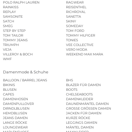
POLO RALPH LAUREN
RAGWEAR
RAINKISS
REISENTHEL
REPLAY
RICHROYAL
SAMSONITE
SANETTA
SATCH
SKINY
SMEG
SOMEDAY
STEP BY STEP
TOM FORD
TOM TAILOR
TOMMY HILFIGER
TOMMY JEANS
TONIES
TRIUMPH
VEE COLLECTIVE
VEJA
VERO MODA
VILLEROY & BOCH
WEEKEND MAX MARA
WMF
Damenmode & Schuhe
BALLOON / BARREL JEANS
BHS
BIKINIS
BLAZER FÜR DAMEN
BLUSEN
BOOTS
CAPES
CHELSEABOOTS
DAMENHOSEN
DAMENKLEIDER
DAMENPULLOVER
DAUNENMÄNTEL DAMEN
DIRNDLBLUSEN
GROSSE GRÖSSEN DAMEN
HEMDBLUSEN
JACKEN FÜR DAMEN
JEANS DAMEN
KURZE RÖCKE
LANGE RÖCKE
LEGGINGS DAMEN
LOUNGEWEAR
MÄNTEL DAMEN