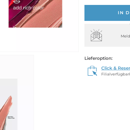
IN 
Meld
Lieferoption:
Click & Rese
Filialverfügba