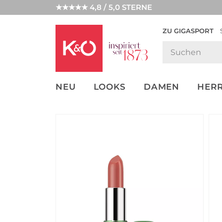
★★★★★ 4,8 / 5,0 STERNE
ZU GIGASPORT
FASHION-
UNSERE APP
CLICK &
CLICK &
TRENDS
COLLECT
RESERVE
NEU
LOOKS
DAMEN
HER