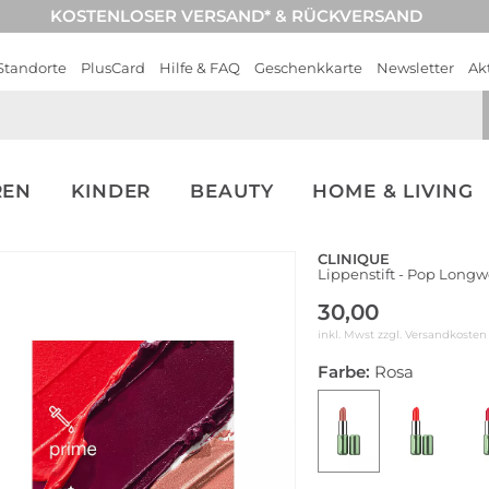
KOSTENLOSER VERSAND* & RÜCKVERSAND
Standorte
PlusCard
Hilfe & FAQ
Geschenkkarte
Newsletter
Ak
REN
KINDER
BEAUTY
HOME & LIVING
CLINIQUE
Lippenstift - Pop Longw
30,00
inkl. Mwst zzgl.
Versandkosten
Farbe:
Rosa