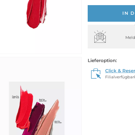
IN 
Meld
Lieferoption:
Click & Rese
Filialverfügba