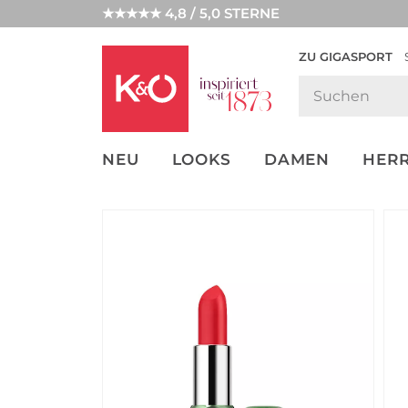
★★★★★ 4,8 / 5,0 STERNE
ZU GIGASPORT
FASHION-
UNSERE APP
CLICK &
CLICK &
TRENDS
COLLECT
RESERVE
NEU
LOOKS
DAMEN
HER