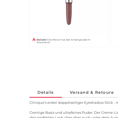
Beliebt!
Eine Person hat den Artikel gerade im
Warenkorb
Details
Versand & Retoure
Clinique‘s erster doppelseitiger Eyeshadow Stick -
Cremige Basis und ultrafeines Puder: Der Creme-Lid
den perfekten Look über aber auch unter dem Auge