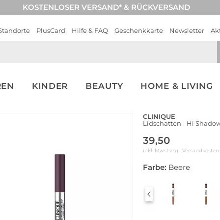
KOSTENLOSER VERSAND* & RÜCKVERSAND
Standorte
PlusCard
Hilfe & FAQ
Geschenkkarte
Newsletter
Ak
REN
KINDER
BEAUTY
HOME & LIVING
CLINIQUE
Lidschatten - Hi Shadow
39,50
inkl. Mwst zzgl.
Versandkosten
Farbe:
Beere