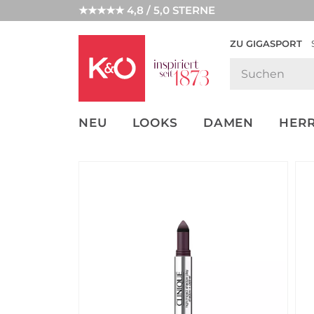
★★★★★ 4,8 / 5,0 STERNE
ZU GIGASPORT
FASHION-
UNSERE APP
CLICK &
CLICK &
TRENDS
COLLECT
RESERVE
NEU
LOOKS
DAMEN
HER