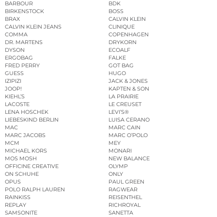
BARBOUR
BDK
BIRKENSTOCK
BOSS
BRAX
CALVIN KLEIN
CALVIN KLEIN JEANS
CLINIQUE
COMMA
COPENHAGEN
DR. MARTENS
DRYKORN
DYSON
ECOALF
ERGOBAG
FALKE
FRED PERRY
GOT BAG
GUESS
HUGO
IZIPIZI
JACK & JONES
JOOP!
KAPTEN & SON
KIEHL’S
LA PRAIRIE
LACOSTE
LE CREUSET
LENA HOSCHEK
LEVI’S®
LIEBESKIND BERLIN
LUISA CERANO
MAC
MARC CAIN
MARC JACOBS
MARC O’POLO
MCM
MEY
MICHAEL KORS
MONARI
MOS MOSH
NEW BALANCE
OFFICINE CREATIVE
OLYMP
ON SCHUHE
ONLY
OPUS
PAUL GREEN
POLO RALPH LAUREN
RAGWEAR
RAINKISS
REISENTHEL
REPLAY
RICHROYAL
SAMSONITE
SANETTA