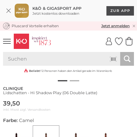
K&Ö & GIGASPORT APP
ZUR APP
Jetzt kostenlos downloaden
Pluscard Vorteile erhalten
KOSTENLOSER VERSAND* & RÜCKVERSAND
Jetzt anmelden
UNSERE APP
CLICK &
CLICK &
COLLECT
RESERVE
Beliebt!
12 Personen haben den Artikel gerade im Warenkorb
CLINIQUE
Lidschatten - Hi Shadow Play (06 Double Latte)
39,50
inkl. Mwst zzgl.
Versandkosten
Farbe:
Camel