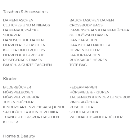
Taschen & Accessoires
DAMENTASCHEN
BAUCHTASCHEN DAMEN
CLUTCHES UND MINIBAGS
CROSSBODY BAGS
DAMENRUCKSÄCKE
DAMENSCHALS & DAMENTÜCHER
SHOPPER
GELDBÖRSEN DAMEN
HANDSCHUHE DAMEN
HANDTASCHEN
HERREN REISETASCHEN
HARTSCHALENKOFFER
KOFFER UND TROLLEYS
HERREN KOFFER
HERREN KULTURBEUTEL
LAPTOPTASCHEN
REISEGEPÄCK DAMEN
RUCKSÄCKE HERREN
BAUCH- & GÜRTELTASCHEN
TOTE BAG
Kinder
BILDERBÜCHER
FEDERMAPPEN
HÖRSPIELBOXEN
HÖRSPIELE & FIGUREN
HÖRSPIEL ZUBEHÖR
JAUSENBOX & KINDER LUNCHBOX
JUGENDBÜCHER
KINDERBÜCHER
KINDERGARTENRUCKSACK | KINDERGARTENBEUTEL
KUSCHELTIERE
SACHBÜCHER & KINDERLEXIKA
SCHULTASCHEN
TURNBEUTEL & SPORTTASCHEN
WEIHNACHTSKINDERBÜCHER
KLEIDER
Home & Beauty