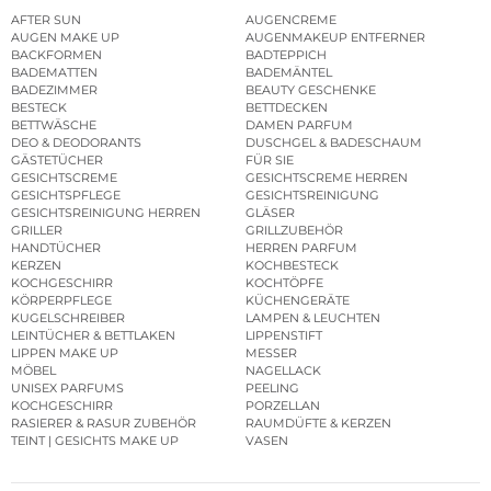
AFTER SUN
AUGENCREME
AUGEN MAKE UP
AUGENMAKEUP ENTFERNER
BACKFORMEN
BADTEPPICH
BADEMATTEN
BADEMÄNTEL
BADEZIMMER
BEAUTY GESCHENKE
BESTECK
BETTDECKEN
BETTWÄSCHE
DAMEN PARFUM
DEO & DEODORANTS
DUSCHGEL & BADESCHAUM
GÄSTETÜCHER
FÜR SIE
GESICHTSCREME
GESICHTSCREME HERREN
GESICHTSPFLEGE
GESICHTSREINIGUNG
GESICHTSREINIGUNG HERREN
GLÄSER
GRILLER
GRILLZUBEHÖR
HANDTÜCHER
HERREN PARFUM
KERZEN
KOCHBESTECK
KOCHGESCHIRR
KOCHTÖPFE
KÖRPERPFLEGE
KÜCHENGERÄTE
KUGELSCHREIBER
LAMPEN & LEUCHTEN
LEINTÜCHER & BETTLAKEN
LIPPENSTIFT
LIPPEN MAKE UP
MESSER
MÖBEL
NAGELLACK
UNISEX PARFUMS
PEELING
KOCHGESCHIRR
PORZELLAN
RASIERER & RASUR ZUBEHÖR
RAUMDÜFTE & KERZEN
TEINT | GESICHTS MAKE UP
VASEN