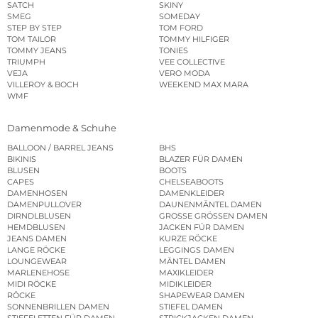
SATCH
SKINY
SMEG
SOMEDAY
STEP BY STEP
TOM FORD
TOM TAILOR
TOMMY HILFIGER
TOMMY JEANS
TONIES
TRIUMPH
VEE COLLECTIVE
VEJA
VERO MODA
VILLEROY & BOCH
WEEKEND MAX MARA
WMF
Damenmode & Schuhe
BALLOON / BARREL JEANS
BHS
BIKINIS
BLAZER FÜR DAMEN
BLUSEN
BOOTS
CAPES
CHELSEABOOTS
DAMENHOSEN
DAMENKLEIDER
DAMENPULLOVER
DAUNENMÄNTEL DAMEN
DIRNDLBLUSEN
GROSSE GRÖSSEN DAMEN
HEMDBLUSEN
JACKEN FÜR DAMEN
JEANS DAMEN
KURZE RÖCKE
LANGE RÖCKE
LEGGINGS DAMEN
LOUNGEWEAR
MÄNTEL DAMEN
MARLENEHOSE
MAXIKLEIDER
MIDI RÖCKE
MIDIKLEIDER
RÖCKE
SHAPEWEAR DAMEN
SONNENBRILLEN DAMEN
STIEFEL DAMEN
STIEFELETTEN FÜR DAMEN
STRICKJACKEN DAMEN