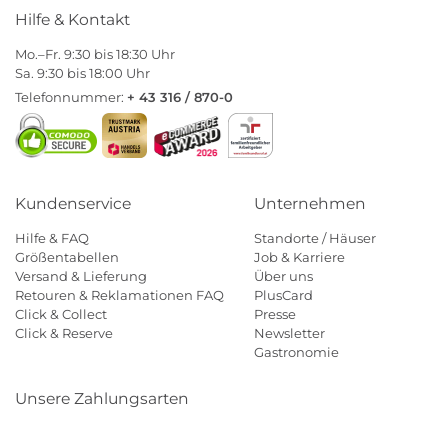
Hilfe & Kontakt
Mo.–Fr. 9:30 bis 18:30 Uhr
Sa. 9:30 bis 18:00 Uhr
Telefonnummer:
+ 43 316 / 870-0
Kundenservice
Unternehmen
Hilfe & FAQ
Standorte / Häuser
Größentabellen
Job & Karriere
Versand & Lieferung
Über uns
Retouren & Reklamationen FAQ
PlusCard
Click & Collect
Presse
Click & Reserve
Newsletter
Gastronomie
Unsere Zahlungsarten
Klarna
Paypal
Mastercard
Visa
Diners
Eps
Shop