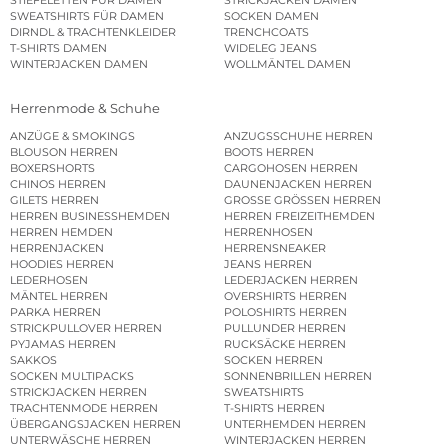
SWEATSHIRTS FÜR DAMEN
SOCKEN DAMEN
DIRNDL & TRACHTENKLEIDER
TRENCHCOATS
T-SHIRTS DAMEN
WIDELEG JEANS
WINTERJACKEN DAMEN
WOLLMÄNTEL DAMEN
Herrenmode & Schuhe
ANZÜGE & SMOKINGS
ANZUGSSCHUHE HERREN
BLOUSON HERREN
BOOTS HERREN
BOXERSHORTS
CARGOHOSEN HERREN
CHINOS HERREN
DAUNENJACKEN HERREN
GILETS HERREN
GROSSE GRÖSSEN HERREN
HERREN BUSINESSHEMDEN
HERREN FREIZEITHEMDEN
HERREN HEMDEN
HERRENHOSEN
HERRENJACKEN
HERRENSNEAKER
HOODIES HERREN
JEANS HERREN
LEDERHOSEN
LEDERJACKEN HERREN
MÄNTEL HERREN
OVERSHIRTS HERREN
PARKA HERREN
POLOSHIRTS HERREN
STRICKPULLOVER HERREN
PULLUNDER HERREN
PYJAMAS HERREN
RUCKSÄCKE HERREN
SAKKOS
SOCKEN HERREN
SOCKEN MULTIPACKS
SONNENBRILLEN HERREN
STRICKJACKEN HERREN
SWEATSHIRTS
TRACHTENMODE HERREN
T-SHIRTS HERREN
ÜBERGANGSJACKEN HERREN
UNTERHEMDEN HERREN
UNTERWÄSCHE HERREN
WINTERJACKEN HERREN