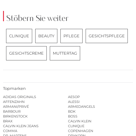
Stöbern Sie weiter
CLINIQUE
BEAUTY
PFLEGE
GESICHTSPFLEGE
GESICHTSCREME
MUTTERTAG
Topmarken
ADIDAS ORIGINALS
AESOP
AFFENZAHN
ALESSI
ARMANI/PRIVÉ
ARMEDANGELS
BARBOUR
BDK
BIRKENSTOCK
BOSS
BRAX
CALVIN KLEIN
CALVIN KLEIN JEANS
CLINIQUE
COMMA
COPENHAGEN
DR. MARTENS
DRYKORN