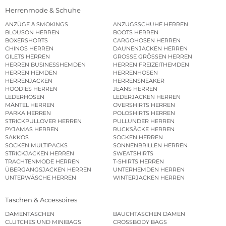
Herrenmode & Schuhe
ANZÜGE & SMOKINGS
ANZUGSSCHUHE HERREN
BLOUSON HERREN
BOOTS HERREN
BOXERSHORTS
CARGOHOSEN HERREN
CHINOS HERREN
DAUNENJACKEN HERREN
GILETS HERREN
GROSSE GRÖSSEN HERREN
HERREN BUSINESSHEMDEN
HERREN FREIZEITHEMDEN
HERREN HEMDEN
HERRENHOSEN
HERRENJACKEN
HERRENSNEAKER
HOODIES HERREN
JEANS HERREN
LEDERHOSEN
LEDERJACKEN HERREN
MÄNTEL HERREN
OVERSHIRTS HERREN
PARKA HERREN
POLOSHIRTS HERREN
STRICKPULLOVER HERREN
PULLUNDER HERREN
PYJAMAS HERREN
RUCKSÄCKE HERREN
SAKKOS
SOCKEN HERREN
SOCKEN MULTIPACKS
SONNENBRILLEN HERREN
STRICKJACKEN HERREN
SWEATSHIRTS
TRACHTENMODE HERREN
T-SHIRTS HERREN
ÜBERGANGSJACKEN HERREN
UNTERHEMDEN HERREN
UNTERWÄSCHE HERREN
WINTERJACKEN HERREN
Taschen & Accessoires
DAMENTASCHEN
BAUCHTASCHEN DAMEN
CLUTCHES UND MINIBAGS
CROSSBODY BAGS