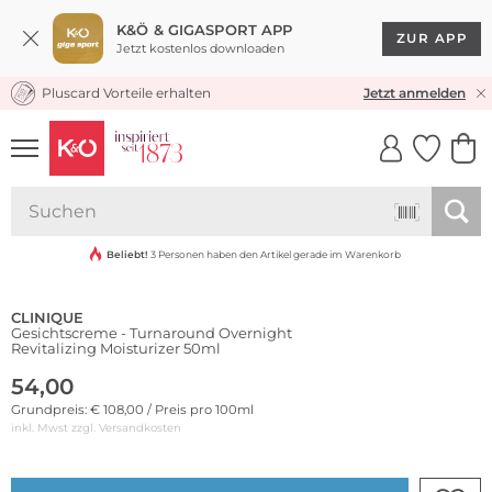
K&Ö & GIGASPORT APP
ZUR APP
Jetzt kostenlos downloaden
Pluscard Vorteile erhalten
KOSTENLOSER VERSAND* & RÜCKVERSAND
Jetzt anmelden
UNSERE APP
CLICK &
CLICK &
COLLECT
RESERVE
Beliebt!
3 Personen haben den Artikel gerade im Warenkorb
CLINIQUE
Gesichtscreme - Turnaround Overnight
Revitalizing Moisturizer 50ml
54,00
Grundpreis: € 108,00 / Preis pro 100ml
inkl. Mwst zzgl.
Versandkosten