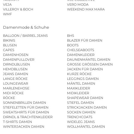
VEJA
VERO MODA
VILLEROY & BOCH
WEEKEND MAX MARA
WMF
Damenmode & Schuhe
BALLOON / BARREL JEANS
BHS
BIKINIS
BLAZER FÜR DAMEN
BLUSEN
BOOTS
CAPES
CHELSEABOOTS
DAMENHOSEN
DAMENKLEIDER
DAMENPULLOVER
DAUNENMÄNTEL DAMEN
DIRNDLBLUSEN
GROSSE GRÖSSEN DAMEN
HEMDBLUSEN
JACKEN FÜR DAMEN
JEANS DAMEN
KURZE RÖCKE
LANGE RÖCKE
LEGGINGS DAMEN
LOUNGEWEAR
MÄNTEL DAMEN
MARLENEHOSE
MAXIKLEIDER
MIDI RÖCKE
MIDIKLEIDER
RÖCKE
SHAPEWEAR DAMEN
SONNENBRILLEN DAMEN
STIEFEL DAMEN
STIEFELETTEN FÜR DAMEN
STRICKJACKEN DAMEN
SWEATSHIRTS FÜR DAMEN
SOCKEN DAMEN
DIRNDL & TRACHTENKLEIDER
TRENCHCOATS
T-SHIRTS DAMEN
WIDELEG JEANS
WINTERJACKEN DAMEN
WOLLMÄNTEL DAMEN