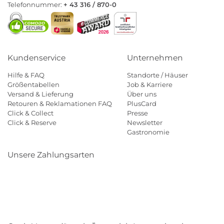
Telefonnummer:
+ 43 316 / 870-0
Kundenservice
Unternehmen
Hilfe & FAQ
Standorte / Häuser
Größentabellen
Job & Karriere
Versand & Lieferung
Über uns
Retouren & Reklamationen FAQ
PlusCard
Click & Collect
Presse
Click & Reserve
Newsletter
Gastronomie
Unsere Zahlungsarten
Klarna
Paypal
Mastercard
Visa
Diners
Eps
Shop
Applepay
Amazon