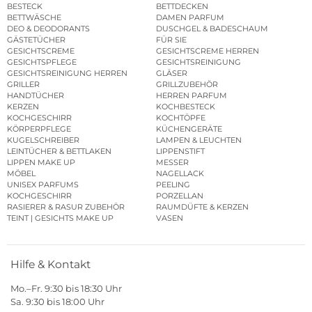
BESTECK
BETTDECKEN
BETTWÄSCHE
DAMEN PARFUM
DEO & DEODORANTS
DUSCHGEL & BADESCHAUM
GÄSTETÜCHER
FÜR SIE
GESICHTSCREME
GESICHTSCREME HERREN
GESICHTSPFLEGE
GESICHTSREINIGUNG
GESICHTSREINIGUNG HERREN
GLÄSER
GRILLER
GRILLZUBEHÖR
HANDTÜCHER
HERREN PARFUM
KERZEN
KOCHBESTECK
KOCHGESCHIRR
KOCHTÖPFE
KÖRPERPFLEGE
KÜCHENGERÄTE
KUGELSCHREIBER
LAMPEN & LEUCHTEN
LEINTÜCHER & BETTLAKEN
LIPPENSTIFT
LIPPEN MAKE UP
MESSER
MÖBEL
NAGELLACK
UNISEX PARFUMS
PEELING
KOCHGESCHIRR
PORZELLAN
RASIERER & RASUR ZUBEHÖR
RAUMDÜFTE & KERZEN
TEINT | GESICHTS MAKE UP
VASEN
Hilfe & Kontakt
Mo.–Fr. 9:30 bis 18:30 Uhr
Sa. 9:30 bis 18:00 Uhr