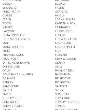
DYSON
ECOALF
ERGOBAG
FALKE
FRED PERRY
GOT BAG
GUESS
HUGO
IZIPIZI
JACK & JONES
JOOP!
KAPTEN & SON
KIEHL’S
LA PRAIRIE
LACOSTE
LE CREUSET
LENA HOSCHEK
LEVI’S®
LIEBESKIND BERLIN
LUISA CERANO
MAC
MARC CAIN
MARC JACOBS
MARC O’POLO
MCM
MEY
MICHAEL KORS
MONARI
MOS MOSH
NEW BALANCE
OFFICINE CREATIVE
OLYMP
ON SCHUHE
ONLY
OPUS
PAUL GREEN
POLO RALPH LAUREN
RAGWEAR
RAINKISS
REISENTHEL
REPLAY
RICHROYAL
SAMSONITE
SANETTA
SATCH
SKINY
SMEG
SOMEDAY
STEP BY STEP
TOM FORD
TOM TAILOR
TOMMY HILFIGER
TOMMY JEANS
TONIES
TRIUMPH
VEE COLLECTIVE