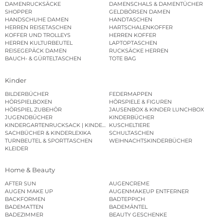
DAMENRUCKSÄCKE
DAMENSCHALS & DAMENTÜCHER
SHOPPER
GELDBÖRSEN DAMEN
HANDSCHUHE DAMEN
HANDTASCHEN
HERREN REISETASCHEN
HARTSCHALENKOFFER
KOFFER UND TROLLEYS
HERREN KOFFER
HERREN KULTURBEUTEL
LAPTOPTASCHEN
REISEGEPÄCK DAMEN
RUCKSÄCKE HERREN
BAUCH- & GÜRTELTASCHEN
TOTE BAG
Kinder
BILDERBÜCHER
FEDERMAPPEN
HÖRSPIELBOXEN
HÖRSPIELE & FIGUREN
HÖRSPIEL ZUBEHÖR
JAUSENBOX & KINDER LUNCHBOX
JUGENDBÜCHER
KINDERBÜCHER
KINDERGARTENRUCKSACK | KINDERGARTENBEUTEL
KUSCHELTIERE
SACHBÜCHER & KINDERLEXIKA
SCHULTASCHEN
TURNBEUTEL & SPORTTASCHEN
WEIHNACHTSKINDERBÜCHER
KLEIDER
Home & Beauty
AFTER SUN
AUGENCREME
AUGEN MAKE UP
AUGENMAKEUP ENTFERNER
BACKFORMEN
BADTEPPICH
BADEMATTEN
BADEMÄNTEL
BADEZIMMER
BEAUTY GESCHENKE