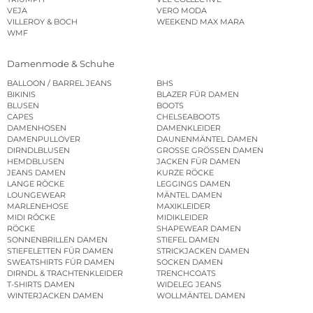
VEJA
VERO MODA
VILLEROY & BOCH
WEEKEND MAX MARA
WMF
Damenmode & Schuhe
BALLOON / BARREL JEANS
BHS
BIKINIS
BLAZER FÜR DAMEN
BLUSEN
BOOTS
CAPES
CHELSEABOOTS
DAMENHOSEN
DAMENKLEIDER
DAMENPULLOVER
DAUNENMÄNTEL DAMEN
DIRNDLBLUSEN
GROSSE GRÖSSEN DAMEN
HEMDBLUSEN
JACKEN FÜR DAMEN
JEANS DAMEN
KURZE RÖCKE
LANGE RÖCKE
LEGGINGS DAMEN
LOUNGEWEAR
MÄNTEL DAMEN
MARLENEHOSE
MAXIKLEIDER
MIDI RÖCKE
MIDIKLEIDER
RÖCKE
SHAPEWEAR DAMEN
SONNENBRILLEN DAMEN
STIEFEL DAMEN
STIEFELETTEN FÜR DAMEN
STRICKJACKEN DAMEN
SWEATSHIRTS FÜR DAMEN
SOCKEN DAMEN
DIRNDL & TRACHTENKLEIDER
TRENCHCOATS
T-SHIRTS DAMEN
WIDELEG JEANS
WINTERJACKEN DAMEN
WOLLMÄNTEL DAMEN