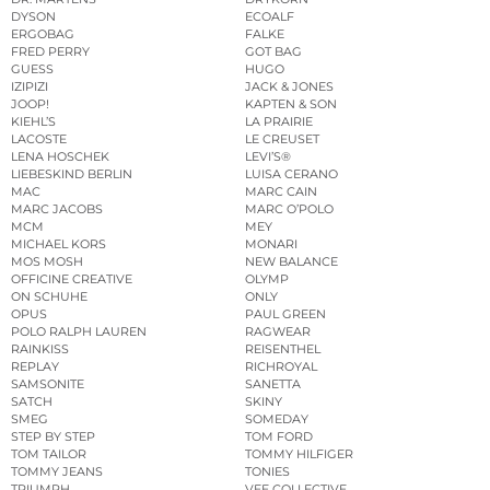
DYSON
ECOALF
ERGOBAG
FALKE
FRED PERRY
GOT BAG
GUESS
HUGO
IZIPIZI
JACK & JONES
JOOP!
KAPTEN & SON
KIEHL’S
LA PRAIRIE
LACOSTE
LE CREUSET
LENA HOSCHEK
LEVI’S®
LIEBESKIND BERLIN
LUISA CERANO
MAC
MARC CAIN
MARC JACOBS
MARC O’POLO
MCM
MEY
MICHAEL KORS
MONARI
MOS MOSH
NEW BALANCE
OFFICINE CREATIVE
OLYMP
ON SCHUHE
ONLY
OPUS
PAUL GREEN
POLO RALPH LAUREN
RAGWEAR
RAINKISS
REISENTHEL
REPLAY
RICHROYAL
SAMSONITE
SANETTA
SATCH
SKINY
SMEG
SOMEDAY
STEP BY STEP
TOM FORD
TOM TAILOR
TOMMY HILFIGER
TOMMY JEANS
TONIES
TRIUMPH
VEE COLLECTIVE