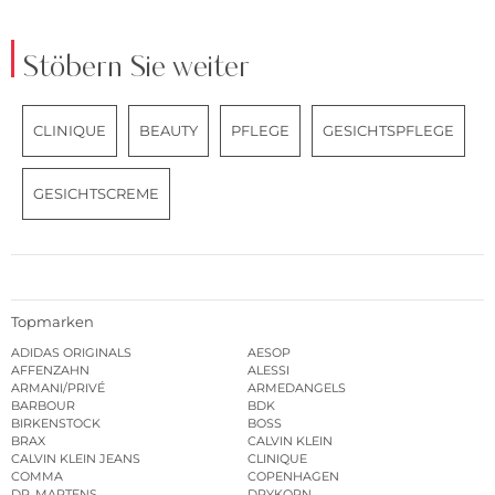
Stöbern Sie weiter
CLINIQUE
BEAUTY
PFLEGE
GESICHTSPFLEGE
GESICHTSCREME
Topmarken
ADIDAS ORIGINALS
AESOP
AFFENZAHN
ALESSI
ARMANI/PRIVÉ
ARMEDANGELS
BARBOUR
BDK
BIRKENSTOCK
BOSS
BRAX
CALVIN KLEIN
CALVIN KLEIN JEANS
CLINIQUE
COMMA
COPENHAGEN
DR. MARTENS
DRYKORN