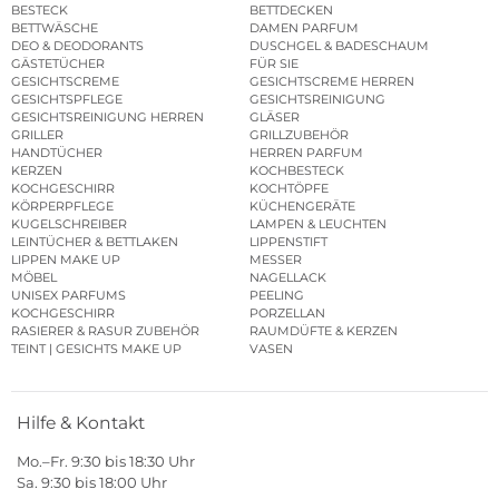
BESTECK
BETTDECKEN
BETTWÄSCHE
DAMEN PARFUM
DEO & DEODORANTS
DUSCHGEL & BADESCHAUM
GÄSTETÜCHER
FÜR SIE
GESICHTSCREME
GESICHTSCREME HERREN
GESICHTSPFLEGE
GESICHTSREINIGUNG
GESICHTSREINIGUNG HERREN
GLÄSER
GRILLER
GRILLZUBEHÖR
HANDTÜCHER
HERREN PARFUM
KERZEN
KOCHBESTECK
KOCHGESCHIRR
KOCHTÖPFE
KÖRPERPFLEGE
KÜCHENGERÄTE
KUGELSCHREIBER
LAMPEN & LEUCHTEN
LEINTÜCHER & BETTLAKEN
LIPPENSTIFT
LIPPEN MAKE UP
MESSER
MÖBEL
NAGELLACK
UNISEX PARFUMS
PEELING
KOCHGESCHIRR
PORZELLAN
RASIERER & RASUR ZUBEHÖR
RAUMDÜFTE & KERZEN
TEINT | GESICHTS MAKE UP
VASEN
Hilfe & Kontakt
Mo.–Fr. 9:30 bis 18:30 Uhr
Sa. 9:30 bis 18:00 Uhr