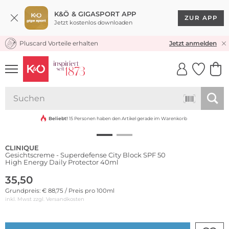
K&Ö & GIGASPORT APP
ZUR APP
Jetzt kostenlos downloaden
Pluscard Vorteile erhalten
KOSTENLOSER VERSAND* & RÜCKVERSAND
Jetzt anmelden
UNSERE APP
CLICK &
CLICK &
COLLECT
RESERVE
Beliebt!
15 Personen haben den Artikel gerade im Warenkorb
CLINIQUE
Gesichtscreme - Superdefense City Block SPF 50
High Energy Daily Protector 40ml
35,50
Grundpreis: € 88,75 / Preis pro 100ml
inkl. Mwst zzgl.
Versandkosten