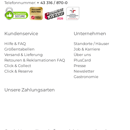
Telefonnummer:
+ 43 316 / 870-0
Kundenservice
Unternehmen
Hilfe & FAQ
Standorte / Häuser
Größentabellen
Job & Karriere
Versand & Lieferung
Über uns
Retouren & Reklamationen FAQ
PlusCard
Click & Collect
Presse
Click & Reserve
Newsletter
Gastronomie
Unsere Zahlungsarten
Klarna
Paypal
Mastercard
Visa
Diners
Eps
Shop
Applepay
Amazon