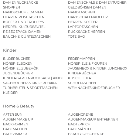
DAMENRUCKSÄCKE
DAMENSCHALS & DAMENTÜCHER
SHOPPER
GELDBÖRSEN DAMEN
HANDSCHUHE DAMEN
HANDTASCHEN
HERREN REISETASCHEN
HARTSCHALENKOFFER
KOFFER UND TROLLEYS
HERREN KOFFER
HERREN KULTURBEUTEL
LAPTOPTASCHEN
REISEGEPÄCK DAMEN
RUCKSÄCKE HERREN
BAUCH- & GÜRTELTASCHEN
TOTE BAG
Kinder
BILDERBÜCHER
FEDERMAPPEN
HÖRSPIELBOXEN
HÖRSPIELE & FIGUREN
HÖRSPIEL ZUBEHÖR
JAUSENBOX & KINDER LUNCHBOX
JUGENDBÜCHER
KINDERBÜCHER
KINDERGARTENRUCKSACK | KINDERGARTENBEUTEL
KUSCHELTIERE
SACHBÜCHER & KINDERLEXIKA
SCHULTASCHEN
TURNBEUTEL & SPORTTASCHEN
WEIHNACHTSKINDERBÜCHER
KLEIDER
Home & Beauty
AFTER SUN
AUGENCREME
AUGEN MAKE UP
AUGENMAKEUP ENTFERNER
BACKFORMEN
BADTEPPICH
BADEMATTEN
BADEMÄNTEL
BADEZIMMER
BEAUTY GESCHENKE