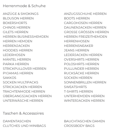
Herrenmode & Schuhe
ANZÜGE & SMOKINGS
ANZUGSSCHUHE HERREN
BLOUSON HERREN
BOOTS HERREN
BOXERSHORTS
CARGOHOSEN HERREN
CHINOS HERREN
DAUNENJACKEN HERREN
GILETS HERREN
GROSSE GRÖSSEN HERREN
HERREN BUSINESSHEMDEN
HERREN FREIZEITHEMDEN
HERREN HEMDEN
HERRENHOSEN
HERRENJACKEN
HERRENSNEAKER
HOODIES HERREN
JEANS HERREN
LEDERHOSEN
LEDERJACKEN HERREN
MÄNTEL HERREN
OVERSHIRTS HERREN
PARKA HERREN
POLOSHIRTS HERREN
STRICKPULLOVER HERREN
PULLUNDER HERREN
PYJAMAS HERREN
RUCKSÄCKE HERREN
SAKKOS
SOCKEN HERREN
SOCKEN MULTIPACKS
SONNENBRILLEN HERREN
STRICKJACKEN HERREN
SWEATSHIRTS
TRACHTENMODE HERREN
T-SHIRTS HERREN
ÜBERGANGSJACKEN HERREN
UNTERHEMDEN HERREN
UNTERWÄSCHE HERREN
WINTERJACKEN HERREN
Taschen & Accessoires
DAMENTASCHEN
BAUCHTASCHEN DAMEN
CLUTCHES UND MINIBAGS
CROSSBODY BAGS