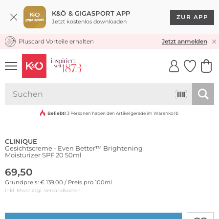
K&Ö & GIGASPORT APP
ZUR APP
Jetzt kostenlos downloaden
Pluscard Vorteile erhalten
KOSTENLOSER VERSAND* & RÜCKVERSAND
Jetzt anmelden
UNSERE APP
CLICK &
CLICK &
COLLECT
RESERVE
Beliebt!
3 Personen haben den Artikel gerade im Warenkorb
CLINIQUE
Gesichtscreme - Even Better™ Brightening
Moisturizer SPF 20 50ml
69,50
Grundpreis: € 139,00 / Preis pro 100ml
inkl. Mwst zzgl.
Versandkosten