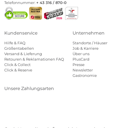
Telefonnummer:
+ 43 316 / 870-0
Kundenservice
Unternehmen
Hilfe & FAQ
Standorte / Häuser
Größentabellen
Job & Karriere
Versand & Lieferung
Über uns
Retouren & Reklamationen FAQ
PlusCard
Click & Collect
Presse
Click & Reserve
Newsletter
Gastronomie
Unsere Zahlungsarten
Klarna
Paypal
Mastercard
Visa
Diners
Eps
Shop
Applepay
Amazon