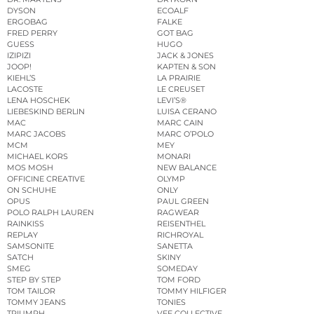
DYSON
ECOALF
ERGOBAG
FALKE
FRED PERRY
GOT BAG
GUESS
HUGO
IZIPIZI
JACK & JONES
JOOP!
KAPTEN & SON
KIEHL’S
LA PRAIRIE
LACOSTE
LE CREUSET
LENA HOSCHEK
LEVI’S®
LIEBESKIND BERLIN
LUISA CERANO
MAC
MARC CAIN
MARC JACOBS
MARC O’POLO
MCM
MEY
MICHAEL KORS
MONARI
MOS MOSH
NEW BALANCE
OFFICINE CREATIVE
OLYMP
ON SCHUHE
ONLY
OPUS
PAUL GREEN
POLO RALPH LAUREN
RAGWEAR
RAINKISS
REISENTHEL
REPLAY
RICHROYAL
SAMSONITE
SANETTA
SATCH
SKINY
SMEG
SOMEDAY
STEP BY STEP
TOM FORD
TOM TAILOR
TOMMY HILFIGER
TOMMY JEANS
TONIES
TRIUMPH
VEE COLLECTIVE