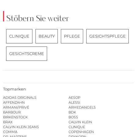
Stöbern Sie weiter
CLINIQUE
BEAUTY
PFLEGE
GESICHTSPFLEGE
GESICHTSCREME
Topmarken
ADIDAS ORIGINALS
AESOP
AFFENZAHN
ALESSI
ARMANI/PRIVÉ
ARMEDANGELS
BARBOUR
BDK
BIRKENSTOCK
BOSS
BRAX
CALVIN KLEIN
CALVIN KLEIN JEANS
CLINIQUE
COMMA
COPENHAGEN
DR. MARTENS
DRYKORN