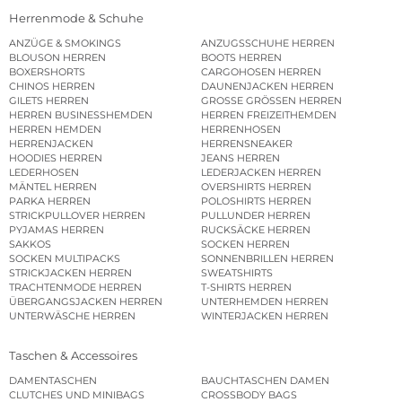
Herrenmode & Schuhe
ANZÜGE & SMOKINGS
ANZUGSSCHUHE HERREN
BLOUSON HERREN
BOOTS HERREN
BOXERSHORTS
CARGOHOSEN HERREN
CHINOS HERREN
DAUNENJACKEN HERREN
GILETS HERREN
GROSSE GRÖSSEN HERREN
HERREN BUSINESSHEMDEN
HERREN FREIZEITHEMDEN
HERREN HEMDEN
HERRENHOSEN
HERRENJACKEN
HERRENSNEAKER
HOODIES HERREN
JEANS HERREN
LEDERHOSEN
LEDERJACKEN HERREN
MÄNTEL HERREN
OVERSHIRTS HERREN
PARKA HERREN
POLOSHIRTS HERREN
STRICKPULLOVER HERREN
PULLUNDER HERREN
PYJAMAS HERREN
RUCKSÄCKE HERREN
SAKKOS
SOCKEN HERREN
SOCKEN MULTIPACKS
SONNENBRILLEN HERREN
STRICKJACKEN HERREN
SWEATSHIRTS
TRACHTENMODE HERREN
T-SHIRTS HERREN
ÜBERGANGSJACKEN HERREN
UNTERHEMDEN HERREN
UNTERWÄSCHE HERREN
WINTERJACKEN HERREN
Taschen & Accessoires
DAMENTASCHEN
BAUCHTASCHEN DAMEN
CLUTCHES UND MINIBAGS
CROSSBODY BAGS