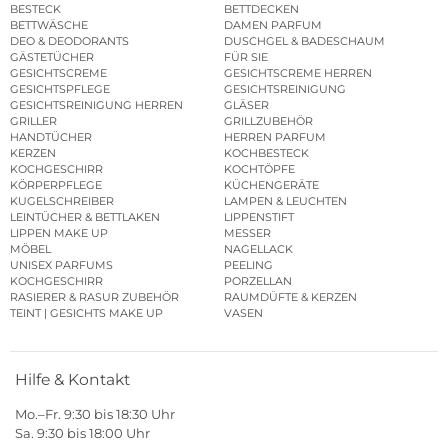
BESTECK
BETTDECKEN
BETTWÄSCHE
DAMEN PARFUM
DEO & DEODORANTS
DUSCHGEL & BADESCHAUM
GÄSTETÜCHER
FÜR SIE
GESICHTSCREME
GESICHTSCREME HERREN
GESICHTSPFLEGE
GESICHTSREINIGUNG
GESICHTSREINIGUNG HERREN
GLÄSER
GRILLER
GRILLZUBEHÖR
HANDTÜCHER
HERREN PARFUM
KERZEN
KOCHBESTECK
KOCHGESCHIRR
KOCHTÖPFE
KÖRPERPFLEGE
KÜCHENGERÄTE
KUGELSCHREIBER
LAMPEN & LEUCHTEN
LEINTÜCHER & BETTLAKEN
LIPPENSTIFT
LIPPEN MAKE UP
MESSER
MÖBEL
NAGELLACK
UNISEX PARFUMS
PEELING
KOCHGESCHIRR
PORZELLAN
RASIERER & RASUR ZUBEHÖR
RAUMDÜFTE & KERZEN
TEINT | GESICHTS MAKE UP
VASEN
Hilfe & Kontakt
Mo.–Fr. 9:30 bis 18:30 Uhr
Sa. 9:30 bis 18:00 Uhr