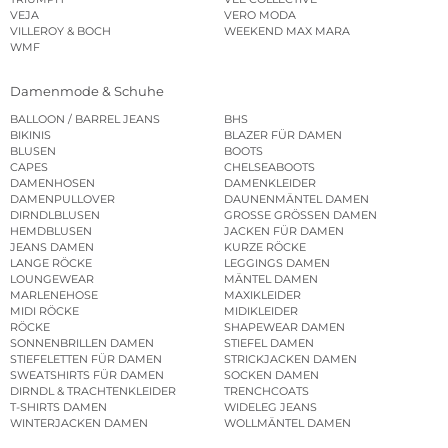
VEJA
VERO MODA
VILLEROY & BOCH
WEEKEND MAX MARA
WMF
Damenmode & Schuhe
BALLOON / BARREL JEANS
BHS
BIKINIS
BLAZER FÜR DAMEN
BLUSEN
BOOTS
CAPES
CHELSEABOOTS
DAMENHOSEN
DAMENKLEIDER
DAMENPULLOVER
DAUNENMÄNTEL DAMEN
DIRNDLBLUSEN
GROSSE GRÖSSEN DAMEN
HEMDBLUSEN
JACKEN FÜR DAMEN
JEANS DAMEN
KURZE RÖCKE
LANGE RÖCKE
LEGGINGS DAMEN
LOUNGEWEAR
MÄNTEL DAMEN
MARLENEHOSE
MAXIKLEIDER
MIDI RÖCKE
MIDIKLEIDER
RÖCKE
SHAPEWEAR DAMEN
SONNENBRILLEN DAMEN
STIEFEL DAMEN
STIEFELETTEN FÜR DAMEN
STRICKJACKEN DAMEN
SWEATSHIRTS FÜR DAMEN
SOCKEN DAMEN
DIRNDL & TRACHTENKLEIDER
TRENCHCOATS
T-SHIRTS DAMEN
WIDELEG JEANS
WINTERJACKEN DAMEN
WOLLMÄNTEL DAMEN