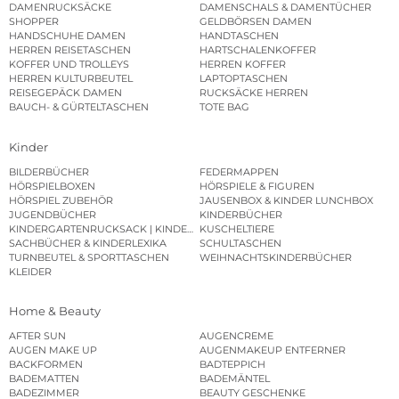
DAMENRUCKSÄCKE
DAMENSCHALS & DAMENTÜCHER
SHOPPER
GELDBÖRSEN DAMEN
HANDSCHUHE DAMEN
HANDTASCHEN
HERREN REISETASCHEN
HARTSCHALENKOFFER
KOFFER UND TROLLEYS
HERREN KOFFER
HERREN KULTURBEUTEL
LAPTOPTASCHEN
REISEGEPÄCK DAMEN
RUCKSÄCKE HERREN
BAUCH- & GÜRTELTASCHEN
TOTE BAG
Kinder
BILDERBÜCHER
FEDERMAPPEN
HÖRSPIELBOXEN
HÖRSPIELE & FIGUREN
HÖRSPIEL ZUBEHÖR
JAUSENBOX & KINDER LUNCHBOX
JUGENDBÜCHER
KINDERBÜCHER
KINDERGARTENRUCKSACK | KINDERGARTENBEUTEL
KUSCHELTIERE
SACHBÜCHER & KINDERLEXIKA
SCHULTASCHEN
TURNBEUTEL & SPORTTASCHEN
WEIHNACHTSKINDERBÜCHER
KLEIDER
Home & Beauty
AFTER SUN
AUGENCREME
AUGEN MAKE UP
AUGENMAKEUP ENTFERNER
BACKFORMEN
BADTEPPICH
BADEMATTEN
BADEMÄNTEL
BADEZIMMER
BEAUTY GESCHENKE