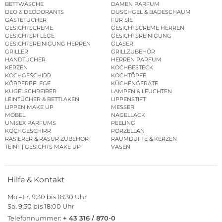
BETTWÄSCHE
DAMEN PARFUM
DEO & DEODORANTS
DUSCHGEL & BADESCHAUM
GÄSTETÜCHER
FÜR SIE
GESICHTSCREME
GESICHTSCREME HERREN
GESICHTSPFLEGE
GESICHTSREINIGUNG
GESICHTSREINIGUNG HERREN
GLÄSER
GRILLER
GRILLZUBEHÖR
HANDTÜCHER
HERREN PARFUM
KERZEN
KOCHBESTECK
KOCHGESCHIRR
KOCHTÖPFE
KÖRPERPFLEGE
KÜCHENGERÄTE
KUGELSCHREIBER
LAMPEN & LEUCHTEN
LEINTÜCHER & BETTLAKEN
LIPPENSTIFT
LIPPEN MAKE UP
MESSER
MÖBEL
NAGELLACK
UNISEX PARFUMS
PEELING
KOCHGESCHIRR
PORZELLAN
RASIERER & RASUR ZUBEHÖR
RAUMDÜFTE & KERZEN
TEINT | GESICHTS MAKE UP
VASEN
Hilfe & Kontakt
Mo.–Fr. 9:30 bis 18:30 Uhr
Sa. 9:30 bis 18:00 Uhr
Telefonnummer:
+ 43 316 / 870-0