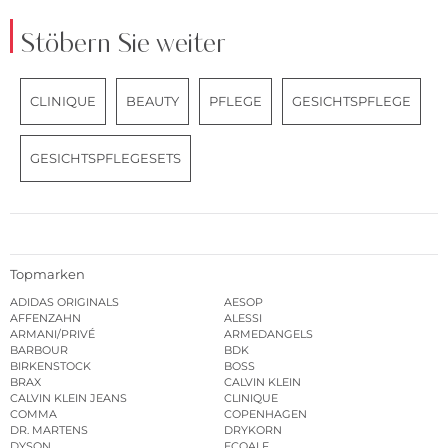
Stöbern Sie weiter
CLINIQUE
BEAUTY
PFLEGE
GESICHTSPFLEGE
GESICHTSPFLEGESETS
Topmarken
ADIDAS ORIGINALS
AESOP
AFFENZAHN
ALESSI
ARMANI/PRIVÉ
ARMEDANGELS
BARBOUR
BDK
BIRKENSTOCK
BOSS
BRAX
CALVIN KLEIN
CALVIN KLEIN JEANS
CLINIQUE
COMMA
COPENHAGEN
DR. MARTENS
DRYKORN
DYSON
ECOALF