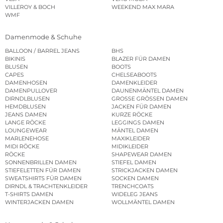
VILLEROY & BOCH
WEEKEND MAX MARA
WMF
Damenmode & Schuhe
BALLOON / BARREL JEANS
BHS
BIKINIS
BLAZER FÜR DAMEN
BLUSEN
BOOTS
CAPES
CHELSEABOOTS
DAMENHOSEN
DAMENKLEIDER
DAMENPULLOVER
DAUNENMÄNTEL DAMEN
DIRNDLBLUSEN
GROSSE GRÖSSEN DAMEN
HEMDBLUSEN
JACKEN FÜR DAMEN
JEANS DAMEN
KURZE RÖCKE
LANGE RÖCKE
LEGGINGS DAMEN
LOUNGEWEAR
MÄNTEL DAMEN
MARLENEHOSE
MAXIKLEIDER
MIDI RÖCKE
MIDIKLEIDER
RÖCKE
SHAPEWEAR DAMEN
SONNENBRILLEN DAMEN
STIEFEL DAMEN
STIEFELETTEN FÜR DAMEN
STRICKJACKEN DAMEN
SWEATSHIRTS FÜR DAMEN
SOCKEN DAMEN
DIRNDL & TRACHTENKLEIDER
TRENCHCOATS
T-SHIRTS DAMEN
WIDELEG JEANS
WINTERJACKEN DAMEN
WOLLMÄNTEL DAMEN