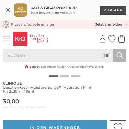
K&Ö & GIGASPORT APP
ZUR APP
Jetzt kostenlos downloaden
Pluscard Vorteile erhalten
KOSTENLOSER VERSAND* & RÜCKVERSAND
Jetzt anmelden
UNSERE APP
CLICK &
CLICK &
COLLECT
RESERVE
Beliebt!
Eine Person hat den Artikel gerade im Warenkorb
CLINIQUE
Geschenkset - Moisture Surge™ Hydration Mini
Kit 2x30ml / 15ml
30,00
inkl. Mwst zzgl.
Versandkosten
IN DEN WARENKORB