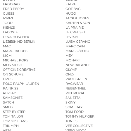
ERGOBAG
FALKE
FRED PERRY
GOT BAG
GUESS
HUGO
IZIPIZI
JACK & JONES
JOOP!
KAPTEN & SON
KIEHL’S
LA PRAIRIE
LACOSTE
LE CREUSET
LENA HOSCHEK
LEVI’S®
LIEBESKIND BERLIN
LUISA CERANO
MAC
MARC CAIN
MARC JACOBS
MARC O’POLO
MCM
MEY
MICHAEL KORS
MONARI
MOS MOSH
NEW BALANCE
OFFICINE CREATIVE
OLYMP
ON SCHUHE
ONLY
OPUS
PAUL GREEN
POLO RALPH LAUREN
RAGWEAR
RAINKISS
REISENTHEL
REPLAY
RICHROYAL
SAMSONITE
SANETTA
SATCH
SKINY
SMEG
SOMEDAY
STEP BY STEP
TOM FORD
TOM TAILOR
TOMMY HILFIGER
TOMMY JEANS
TONIES
TRIUMPH
VEE COLLECTIVE
VEJA
VERO MODA