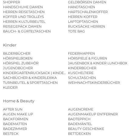
SHOPPER
GELDBÖRSEN DAMEN
HANDSCHUHE DAMEN
HANDTASCHEN
HERREN REISETASCHEN
HARTSCHALENKOFFER
KOFFER UND TROLLEYS
HERREN KOFFER
HERREN KULTURBEUTEL
LAPTOPTASCHEN
REISEGEPÄCK DAMEN
RUCKSÄCKE HERREN
BAUCH- & GÜRTELTASCHEN
TOTE BAG
Kinder
BILDERBÜCHER
FEDERMAPPEN
HÖRSPIELBOXEN
HÖRSPIELE & FIGUREN
HÖRSPIEL ZUBEHÖR
JAUSENBOX & KINDER LUNCHBOX
JUGENDBÜCHER
KINDERBÜCHER
KINDERGARTENRUCKSACK | KINDERGARTENBEUTEL
KUSCHELTIERE
SACHBÜCHER & KINDERLEXIKA
SCHULTASCHEN
TURNBEUTEL & SPORTTASCHEN
WEIHNACHTSKINDERBÜCHER
KLEIDER
Home & Beauty
AFTER SUN
AUGENCREME
AUGEN MAKE UP
AUGENMAKEUP ENTFERNER
BACKFORMEN
BADTEPPICH
BADEMATTEN
BADEMÄNTEL
BADEZIMMER
BEAUTY GESCHENKE
BESTECK
BETTDECKEN