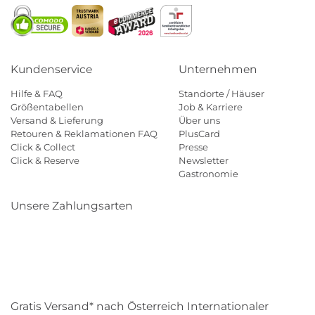
Kundenservice
Unternehmen
Hilfe & FAQ
Standorte / Häuser
Größentabellen
Job & Karriere
Versand & Lieferung
Über uns
Retouren & Reklamationen FAQ
PlusCard
Click & Collect
Presse
Click & Reserve
Newsletter
Gastronomie
Unsere Zahlungsarten
Klarna
Paypal
Mastercard
Visa
Diners
Eps
Shop
Applepay
Amazon
Gratis Versand* nach Österreich Internationaler