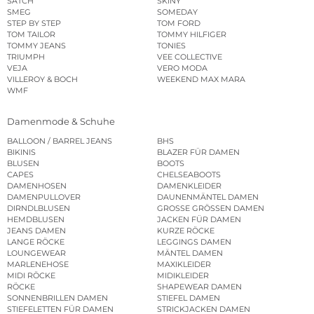
SATCH
SKINY
SMEG
SOMEDAY
STEP BY STEP
TOM FORD
TOM TAILOR
TOMMY HILFIGER
TOMMY JEANS
TONIES
TRIUMPH
VEE COLLECTIVE
VEJA
VERO MODA
VILLEROY & BOCH
WEEKEND MAX MARA
WMF
Damenmode & Schuhe
BALLOON / BARREL JEANS
BHS
BIKINIS
BLAZER FÜR DAMEN
BLUSEN
BOOTS
CAPES
CHELSEABOOTS
DAMENHOSEN
DAMENKLEIDER
DAMENPULLOVER
DAUNENMÄNTEL DAMEN
DIRNDLBLUSEN
GROSSE GRÖSSEN DAMEN
HEMDBLUSEN
JACKEN FÜR DAMEN
JEANS DAMEN
KURZE RÖCKE
LANGE RÖCKE
LEGGINGS DAMEN
LOUNGEWEAR
MÄNTEL DAMEN
MARLENEHOSE
MAXIKLEIDER
MIDI RÖCKE
MIDIKLEIDER
RÖCKE
SHAPEWEAR DAMEN
SONNENBRILLEN DAMEN
STIEFEL DAMEN
STIEFELETTEN FÜR DAMEN
STRICKJACKEN DAMEN