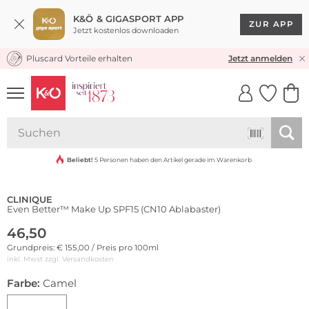
K&Ö & GIGASPORT APP
ZUR APP
Jetzt kostenlos downloaden
Pluscard Vorteile erhalten
KOSTENLOSER VERSAND* & RÜCKVERSAND
Jetzt anmelden
UNSERE APP
CLICK &
CLICK &
COLLECT
RESERVE
Beliebt!
5 Personen haben den Artikel gerade im Warenkorb
CLINIQUE
Even Better™ Make Up SPF15 (CN10 Ablabaster)
46,50
Grundpreis: € 155,00 / Preis pro 100ml
inkl. Mwst zzgl.
Versandkosten
Farbe:
Camel