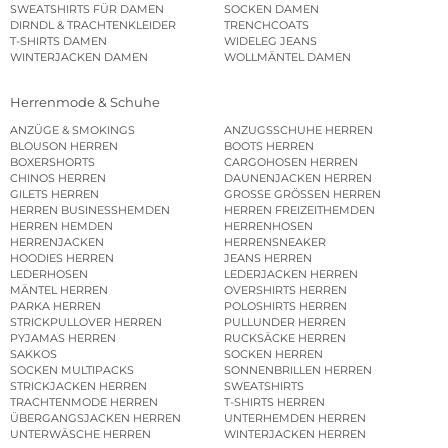
SWEATSHIRTS FÜR DAMEN
SOCKEN DAMEN
DIRNDL & TRACHTENKLEIDER
TRENCHCOATS
T-SHIRTS DAMEN
WIDELEG JEANS
WINTERJACKEN DAMEN
WOLLMÄNTEL DAMEN
Herrenmode & Schuhe
ANZÜGE & SMOKINGS
ANZUGSSCHUHE HERREN
BLOUSON HERREN
BOOTS HERREN
BOXERSHORTS
CARGOHOSEN HERREN
CHINOS HERREN
DAUNENJACKEN HERREN
GILETS HERREN
GROSSE GRÖSSEN HERREN
HERREN BUSINESSHEMDEN
HERREN FREIZEITHEMDEN
HERREN HEMDEN
HERRENHOSEN
HERRENJACKEN
HERRENSNEAKER
HOODIES HERREN
JEANS HERREN
LEDERHOSEN
LEDERJACKEN HERREN
MÄNTEL HERREN
OVERSHIRTS HERREN
PARKA HERREN
POLOSHIRTS HERREN
STRICKPULLOVER HERREN
PULLUNDER HERREN
PYJAMAS HERREN
RUCKSÄCKE HERREN
SAKKOS
SOCKEN HERREN
SOCKEN MULTIPACKS
SONNENBRILLEN HERREN
STRICKJACKEN HERREN
SWEATSHIRTS
TRACHTENMODE HERREN
T-SHIRTS HERREN
ÜBERGANGSJACKEN HERREN
UNTERHEMDEN HERREN
UNTERWÄSCHE HERREN
WINTERJACKEN HERREN