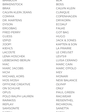
BARBOUR
BDK
BIRKENSTOCK
BOSS
BRAX
CALVIN KLEIN
CALVIN KLEIN JEANS
CLINIQUE
COMMA
COPENHAGEN
DR. MARTENS
DRYKORN
DYSON
ECOALF
ERGOBAG
FALKE
FRED PERRY
GOT BAG
GUESS
HUGO
IZIPIZI
JACK & JONES
JOOP!
KAPTEN & SON
KIEHL’S
LA PRAIRIE
LACOSTE
LE CREUSET
LENA HOSCHEK
LEVI’S®
LIEBESKIND BERLIN
LUISA CERANO
MAC
MARC CAIN
MARC JACOBS
MARC O’POLO
MCM
MEY
MICHAEL KORS
MONARI
MOS MOSH
NEW BALANCE
OFFICINE CREATIVE
OLYMP
ON SCHUHE
ONLY
OPUS
PAUL GREEN
POLO RALPH LAUREN
RAGWEAR
RAINKISS
REISENTHEL
REPLAY
RICHROYAL
SAMSONITE
SANETTA