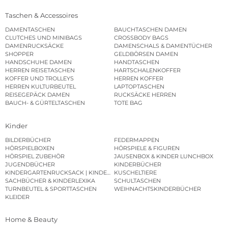
Taschen & Accessoires
DAMENTASCHEN
BAUCHTASCHEN DAMEN
CLUTCHES UND MINIBAGS
CROSSBODY BAGS
DAMENRUCKSÄCKE
DAMENSCHALS & DAMENTÜCHER
SHOPPER
GELDBÖRSEN DAMEN
HANDSCHUHE DAMEN
HANDTASCHEN
HERREN REISETASCHEN
HARTSCHALENKOFFER
KOFFER UND TROLLEYS
HERREN KOFFER
HERREN KULTURBEUTEL
LAPTOPTASCHEN
REISEGEPÄCK DAMEN
RUCKSÄCKE HERREN
BAUCH- & GÜRTELTASCHEN
TOTE BAG
Kinder
BILDERBÜCHER
FEDERMAPPEN
HÖRSPIELBOXEN
HÖRSPIELE & FIGUREN
HÖRSPIEL ZUBEHÖR
JAUSENBOX & KINDER LUNCHBOX
JUGENDBÜCHER
KINDERBÜCHER
KINDERGARTENRUCKSACK | KINDERGARTENBEUTEL
KUSCHELTIERE
SACHBÜCHER & KINDERLEXIKA
SCHULTASCHEN
TURNBEUTEL & SPORTTASCHEN
WEIHNACHTSKINDERBÜCHER
KLEIDER
Home & Beauty