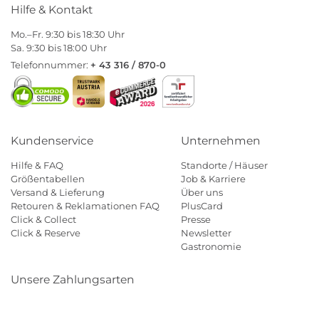
Hilfe & Kontakt
Mo.–Fr. 9:30 bis 18:30 Uhr
Sa. 9:30 bis 18:00 Uhr
Telefonnummer:
+ 43 316 / 870-0
Kundenservice
Unternehmen
Hilfe & FAQ
Standorte / Häuser
Größentabellen
Job & Karriere
Versand & Lieferung
Über uns
Retouren & Reklamationen FAQ
PlusCard
Click & Collect
Presse
Click & Reserve
Newsletter
Gastronomie
Unsere Zahlungsarten
Klarna
Paypal
Mastercard
Visa
Diners
Eps
Shop