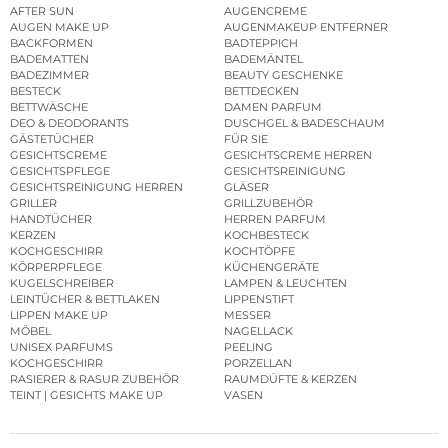
AFTER SUN
AUGENCREME
AUGEN MAKE UP
AUGENMAKEUP ENTFERNER
BACKFORMEN
BADTEPPICH
BADEMATTEN
BADEMÄNTEL
BADEZIMMER
BEAUTY GESCHENKE
BESTECK
BETTDECKEN
BETTWÄSCHE
DAMEN PARFUM
DEO & DEODORANTS
DUSCHGEL & BADESCHAUM
GÄSTETÜCHER
FÜR SIE
GESICHTSCREME
GESICHTSCREME HERREN
GESICHTSPFLEGE
GESICHTSREINIGUNG
GESICHTSREINIGUNG HERREN
GLÄSER
GRILLER
GRILLZUBEHÖR
HANDTÜCHER
HERREN PARFUM
KERZEN
KOCHBESTECK
KOCHGESCHIRR
KOCHTÖPFE
KÖRPERPFLEGE
KÜCHENGERÄTE
KUGELSCHREIBER
LAMPEN & LEUCHTEN
LEINTÜCHER & BETTLAKEN
LIPPENSTIFT
LIPPEN MAKE UP
MESSER
MÖBEL
NAGELLACK
UNISEX PARFUMS
PEELING
KOCHGESCHIRR
PORZELLAN
RASIERER & RASUR ZUBEHÖR
RAUMDÜFTE & KERZEN
TEINT | GESICHTS MAKE UP
VASEN