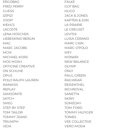
ERGOBAG
FALKE
FRED PERRY
GOT BAG
GUESS
HUGO
IZIPIZI
JACK & JONES
JOOP!
KAPTEN & SON
KIEHL’S
LA PRAIRIE
LACOSTE
LE CREUSET
LENA HOSCHEK
LEVI’S®
LIEBESKIND BERLIN
LUISA CERANO
MAC
MARC CAIN
MARC JACOBS
MARC O’POLO
MCM
MEY
MICHAEL KORS
MONARI
MOS MOSH
NEW BALANCE
OFFICINE CREATIVE
OLYMP
ON SCHUHE
ONLY
OPUS
PAUL GREEN
POLO RALPH LAUREN
RAGWEAR
RAINKISS
REISENTHEL
REPLAY
RICHROYAL
SAMSONITE
SANETTA
SATCH
SKINY
SMEG
SOMEDAY
STEP BY STEP
TOM FORD
TOM TAILOR
TOMMY HILFIGER
TOMMY JEANS
TONIES
TRIUMPH
VEE COLLECTIVE
VEJA
VERO MODA