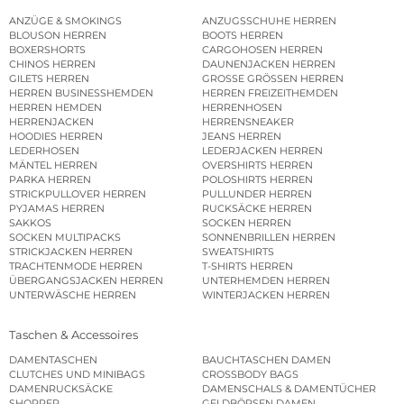
ANZÜGE & SMOKINGS
ANZUGSSCHUHE HERREN
BLOUSON HERREN
BOOTS HERREN
BOXERSHORTS
CARGOHOSEN HERREN
CHINOS HERREN
DAUNENJACKEN HERREN
GILETS HERREN
GROSSE GRÖSSEN HERREN
HERREN BUSINESSHEMDEN
HERREN FREIZEITHEMDEN
HERREN HEMDEN
HERRENHOSEN
HERRENJACKEN
HERRENSNEAKER
HOODIES HERREN
JEANS HERREN
LEDERHOSEN
LEDERJACKEN HERREN
MÄNTEL HERREN
OVERSHIRTS HERREN
PARKA HERREN
POLOSHIRTS HERREN
STRICKPULLOVER HERREN
PULLUNDER HERREN
PYJAMAS HERREN
RUCKSÄCKE HERREN
SAKKOS
SOCKEN HERREN
SOCKEN MULTIPACKS
SONNENBRILLEN HERREN
STRICKJACKEN HERREN
SWEATSHIRTS
TRACHTENMODE HERREN
T-SHIRTS HERREN
ÜBERGANGSJACKEN HERREN
UNTERHEMDEN HERREN
UNTERWÄSCHE HERREN
WINTERJACKEN HERREN
Taschen & Accessoires
DAMENTASCHEN
BAUCHTASCHEN DAMEN
CLUTCHES UND MINIBAGS
CROSSBODY BAGS
DAMENRUCKSÄCKE
DAMENSCHALS & DAMENTÜCHER
SHOPPER
GELDBÖRSEN DAMEN