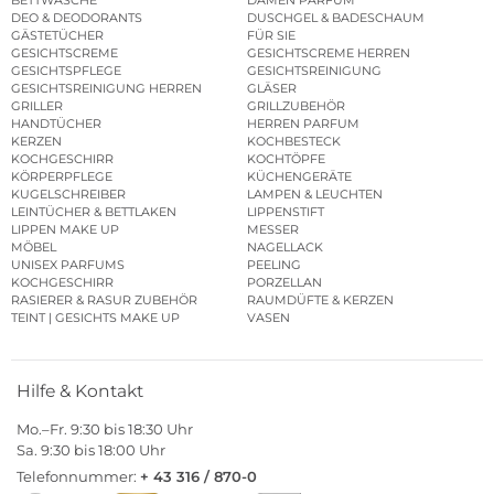
BETTWÄSCHE
DAMEN PARFUM
DEO & DEODORANTS
DUSCHGEL & BADESCHAUM
GÄSTETÜCHER
FÜR SIE
GESICHTSCREME
GESICHTSCREME HERREN
GESICHTSPFLEGE
GESICHTSREINIGUNG
GESICHTSREINIGUNG HERREN
GLÄSER
GRILLER
GRILLZUBEHÖR
HANDTÜCHER
HERREN PARFUM
KERZEN
KOCHBESTECK
KOCHGESCHIRR
KOCHTÖPFE
KÖRPERPFLEGE
KÜCHENGERÄTE
KUGELSCHREIBER
LAMPEN & LEUCHTEN
LEINTÜCHER & BETTLAKEN
LIPPENSTIFT
LIPPEN MAKE UP
MESSER
MÖBEL
NAGELLACK
UNISEX PARFUMS
PEELING
KOCHGESCHIRR
PORZELLAN
RASIERER & RASUR ZUBEHÖR
RAUMDÜFTE & KERZEN
TEINT | GESICHTS MAKE UP
VASEN
Hilfe & Kontakt
Mo.–Fr. 9:30 bis 18:30 Uhr
Sa. 9:30 bis 18:00 Uhr
Telefonnummer:
+ 43 316 / 870-0