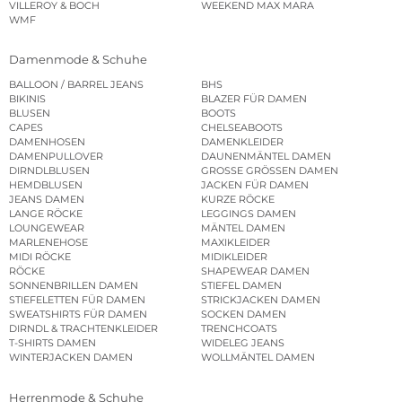
VILLEROY & BOCH
WEEKEND MAX MARA
WMF
Damenmode & Schuhe
BALLOON / BARREL JEANS
BHS
BIKINIS
BLAZER FÜR DAMEN
BLUSEN
BOOTS
CAPES
CHELSEABOOTS
DAMENHOSEN
DAMENKLEIDER
DAMENPULLOVER
DAUNENMÄNTEL DAMEN
DIRNDLBLUSEN
GROSSE GRÖSSEN DAMEN
HEMDBLUSEN
JACKEN FÜR DAMEN
JEANS DAMEN
KURZE RÖCKE
LANGE RÖCKE
LEGGINGS DAMEN
LOUNGEWEAR
MÄNTEL DAMEN
MARLENEHOSE
MAXIKLEIDER
MIDI RÖCKE
MIDIKLEIDER
RÖCKE
SHAPEWEAR DAMEN
SONNENBRILLEN DAMEN
STIEFEL DAMEN
STIEFELETTEN FÜR DAMEN
STRICKJACKEN DAMEN
SWEATSHIRTS FÜR DAMEN
SOCKEN DAMEN
DIRNDL & TRACHTENKLEIDER
TRENCHCOATS
T-SHIRTS DAMEN
WIDELEG JEANS
WINTERJACKEN DAMEN
WOLLMÄNTEL DAMEN
Herrenmode & Schuhe