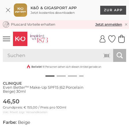
K&Ö & GIGASPORT APP
ZUR APP
Jetzt kostenlos downloaden
Pluscard Vorteile erhalten
KOSTENLOSER VERSAND* & RÜCKVERSAND
Jetzt anmelden
UNSERE APP
CLICK &
CLICK &
COLLECT
RESERVE
Beliebt!
8 Personen sehen sich diesen Artikel gerade an
CLINIQUE
Even Better™ Make-Up SPF15 (62 Porcelain
Beige) 30ml
46,50
Grundpreis: € 155,00 / Preis pro 100ml
inkl. Mwst zzgl.
Versandkosten
Farbe:
Beige