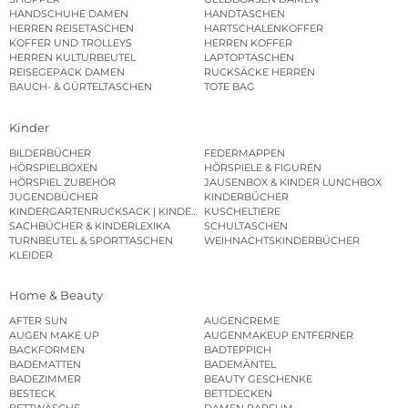
HANDSCHUHE DAMEN
HANDTASCHEN
HERREN REISETASCHEN
HARTSCHALENKOFFER
KOFFER UND TROLLEYS
HERREN KOFFER
HERREN KULTURBEUTEL
LAPTOPTASCHEN
REISEGEPÄCK DAMEN
RUCKSÄCKE HERREN
BAUCH- & GÜRTELTASCHEN
TOTE BAG
Kinder
BILDERBÜCHER
FEDERMAPPEN
HÖRSPIELBOXEN
HÖRSPIELE & FIGUREN
HÖRSPIEL ZUBEHÖR
JAUSENBOX & KINDER LUNCHBOX
JUGENDBÜCHER
KINDERBÜCHER
KINDERGARTENRUCKSACK | KINDERGARTENBEUTEL
KUSCHELTIERE
SACHBÜCHER & KINDERLEXIKA
SCHULTASCHEN
TURNBEUTEL & SPORTTASCHEN
WEIHNACHTSKINDERBÜCHER
KLEIDER
Home & Beauty
AFTER SUN
AUGENCREME
AUGEN MAKE UP
AUGENMAKEUP ENTFERNER
BACKFORMEN
BADTEPPICH
BADEMATTEN
BADEMÄNTEL
BADEZIMMER
BEAUTY GESCHENKE
BESTECK
BETTDECKEN