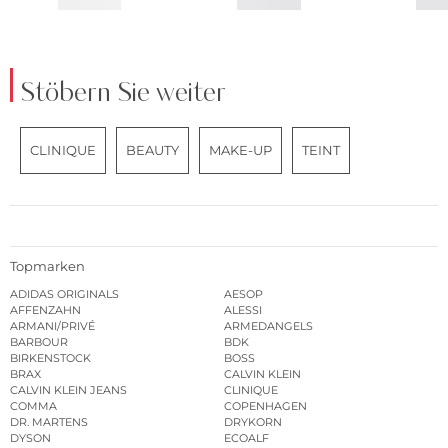
Stöbern Sie weiter
CLINIQUE
BEAUTY
MAKE-UP
TEINT
Topmarken
ADIDAS ORIGINALS
AESOP
AFFENZAHN
ALESSI
ARMANI/PRIVÉ
ARMEDANGELS
BARBOUR
BDK
BIRKENSTOCK
BOSS
BRAX
CALVIN KLEIN
CALVIN KLEIN JEANS
CLINIQUE
COMMA
COPENHAGEN
DR. MARTENS
DRYKORN
DYSON
ECOALF