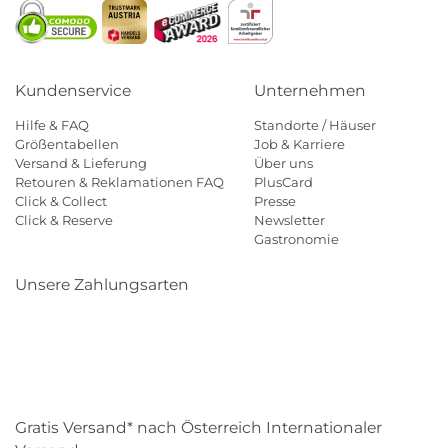
Kundenservice
Unternehmen
Hilfe & FAQ
Standorte / Häuser
Größentabellen
Job & Karriere
Versand & Lieferung
Über uns
Retouren & Reklamationen FAQ
PlusCard
Click & Collect
Presse
Click & Reserve
Newsletter
Gastronomie
Unsere Zahlungsarten
Klarna
Paypal
Mastercard
Visa
Diners
Eps
Shop
Applepay
Amazon
Gratis Versand* nach Österreich Internationaler